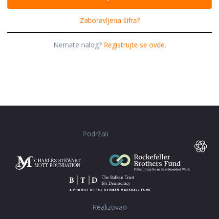
Zaboravljena šifra?
Nemate nalog?
Registrujte se ovde.
Podržali
Realizovao