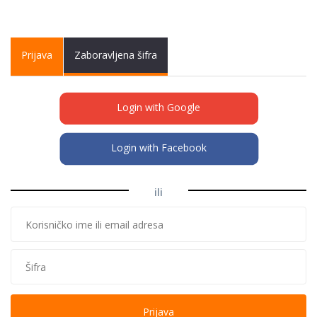
Primary tabs
Prijava
(active
Zaboravljena šifra
tab)
Login with Google
Login with Facebook
ili