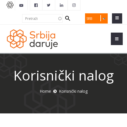
Search
Pretraži
SRB
form
Korisnički nalog
Home
Korisnički nalog