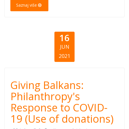
donacioneve)
Saznaj više
16
JUN
2021
Giving Balkans:
Giving Balkans:
Philanthropy's
Philanthropy's
Response to COVID-
Response to
19 (Use of donations)
COVID-19 (Use