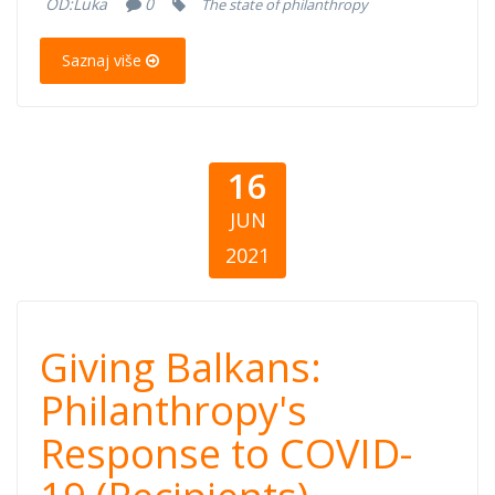
OD:
Luka
0
The state of philanthropy
of donations)
Saznaj više
16
JUN
2021
Giving Balkans:
Giving Balkans:
Philanthropy's
Philanthropy's
Response to COVID-
Response to