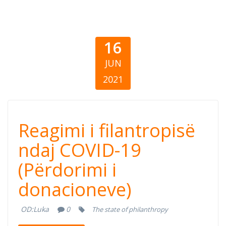
16
JUN
2021
Reagimi i
Reagimi i filantropisë
filantropisë ndaj
ndaj COVID-19
(Përdorimi i
COVID-19
donacioneve)
(Përdorimi i
OD:
Luka
0
The state of philanthropy