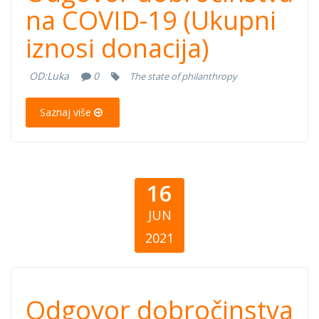
dobročinstva na
na COVID-19 (Ukupni
iznosi donacija)
COVID-19
OD:
Luka
0
The state of philanthropy
(Ukupni iznosi
Saznaj više
donacija)
16
JUN
2021
Odgovor
Odgovor dobročinstva