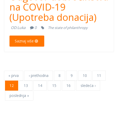
dobročinstva na
na COVID-19
(Upotreba donacija)
COVID-19
OD:
Luka
0
The state of philanthropy
(Upotreba
Saznaj više
donacija)
« prva
‹ prethodna
8
9
10
11
12
13
14
15
16
sledeća ›
poslednja »