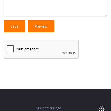
No
More information about text formats
HTML
tags allowed.
Web page addresses and e-mail addresses turn into
links automatically.
Lines and paragraphs break automatically.
Mbështetur nga