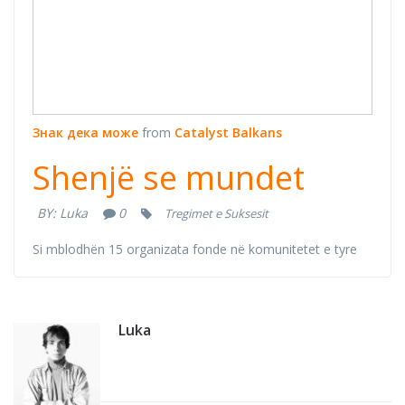
Знак дека може
from
Catalyst Balkans
Shenjë se mundet
BY:
Luka
0
Tregimet e Suksesit
Si mblodhën 15 organizata fonde në komunitetet e tyre
Luka