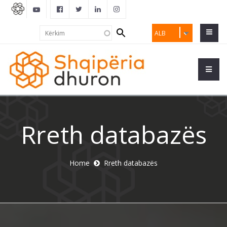
Search
Kërkim
ALB
form
Rreth databazës
Home
Rreth databazës