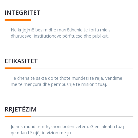
INTEGRITET
Ne krijojmë besim dhe marrëdhënie të forta midis
dhuruesve, institucioneve përfituese dhe publikut.
EFIKASITET
Të dhëna të sakta do të thotë mundësi të reja, vendime
më të mençura dhe përmbushje të misionit tuaj.
RRJETËZIM
Ju nuk mund të ndryshoni botën vetëm. Gjeni aleatin tuaj
që ndan të njëjtin vizion me ju.