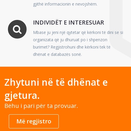
gjithë informacionin e nevojshëm.
INDIVIDËT E INTERESUAR
Mbase ju jeni një qytetar që kërkoni të dini se si
organizata që ju dhuruat po i shpenzon
burimet? Regjistrohuni dhe kërkoni tek të
dhënat e databazës sonë.
Zhytuni në të dhënat e
gjetura.
Bëhu i pari për ta provuar.
Më regjistro