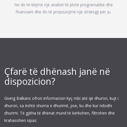
Ne do të bëjmë një analizë të plotë programatike dhe
financiare dhe do të propozojmë një strategji për ju.
Çfarë të dhënash janë në
dispozicion?
Giving Balkans ofron informacion kyç mbi atë që dhuron, kujt i
dhuron, sa është shuma e dhurimit, pse, ku dhe kur ndodhi
dhurimi. Të gjitha të dhënat mund të kërkohen, filtrohen dhe
krahasohen sipas: