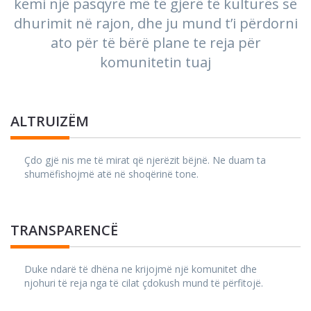
kemi një pasqyrë më të gjerë të kulturës së
dhurimit në rajon, dhe ju mund t’i përdorni
ato për të bërë plane te reja për
komunitetin tuaj
ALTRUIZËM
Çdo gjë nis me të mirat që njerëzit bëjnë. Ne duam ta
shumëfishojmë atë në shoqërinë tone.
TRANSPARENCË
Duke ndarë të dhëna ne krijojmë një komunitet dhe
njohuri të reja nga të cilat çdokush mund të përfitojë.