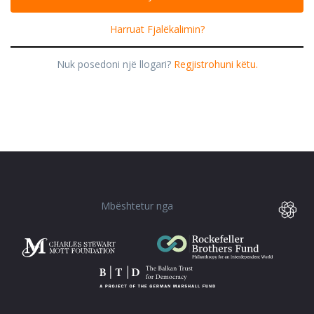
Harruat Fjalëkalimin?
Nuk posedoni një llogari?
Regjistrohuni këtu.
Mbështetur nga