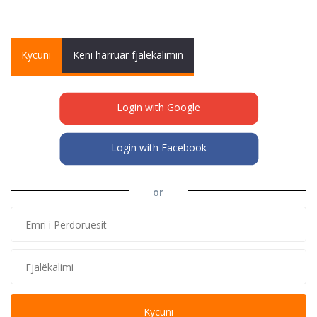
Primary tabs
Kycuni
(active
Keni harruar fjalëkalimin
tab)
Login with Google
Login with Facebook
or