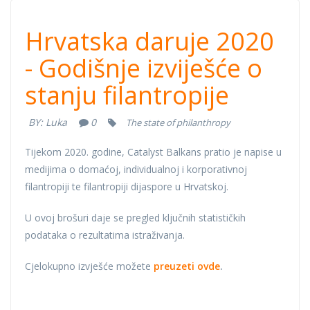
Hrvatska daruje
Hrvatska daruje 2020
2020 - Godišnje
- Godišnje izviješće o
stanju filantropije
izviješće o
BY:
Luka
0
The state of philanthropy
stanju
Tijekom 2020. godine, Catalyst Balkans pratio je napise u
filantropije
medijima o domaćoj, individualnoj i korporativnoj
filantropiji te filantropiji dijaspore u Hrvatskoj.
U ovoj brošuri daje se pregled ključnih statističkih
podataka o rezultatima istraživanja.
Cjelokupno izvješće možete
preuzeti ovde
.