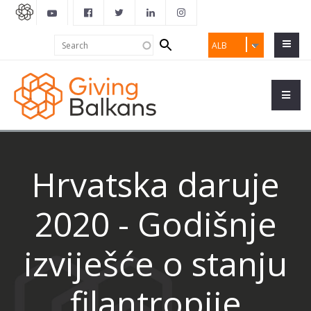
Search
Search
ALB
form
Hrvatska daruje
2020 - Godišnje
izviješće o stanju
filantropije