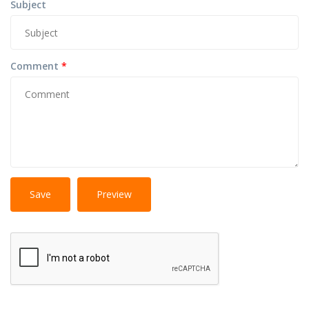
Subject
Comment
*
No
More information about text formats
HTML
tags allowed.
Web page addresses and e-mail addresses turn into
links automatically.
Lines and paragraphs break automatically.