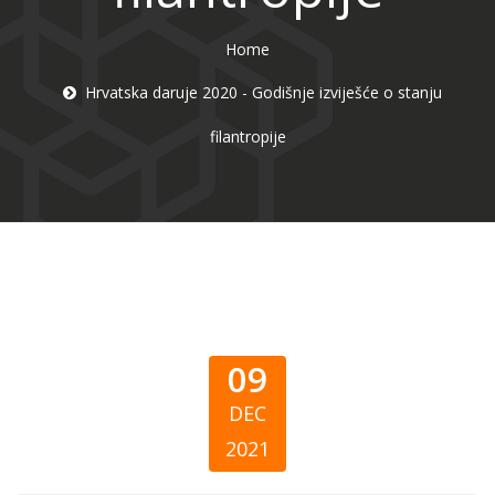
Home
Hrvatska daruje 2020 - Godišnje izviješće o stanju
filantropije
09
DEC
2021