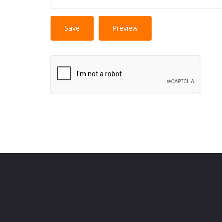
No HTML tags
More information 
allowed.
Web page addresses and e-mail addresses turn i
Lines and paragraphs break automatically.