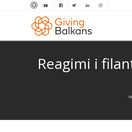
Reagimi i fila
H