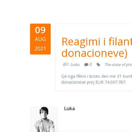
09
Reagimi i 
Reagimi i fila
AUG
(Përdorimi
2021
donacioneve)
BY:
Luka
0
The state of ph
Që nga fillimi i krizës deri më 31 k
donacioneve prej EUR 74.097.787.
Luka