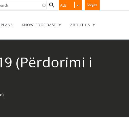
Search
rch
Login
ALB
form
PLANS
KNOWLEDGE BASE
ABOUT US
19 (Përdorimi i
e)