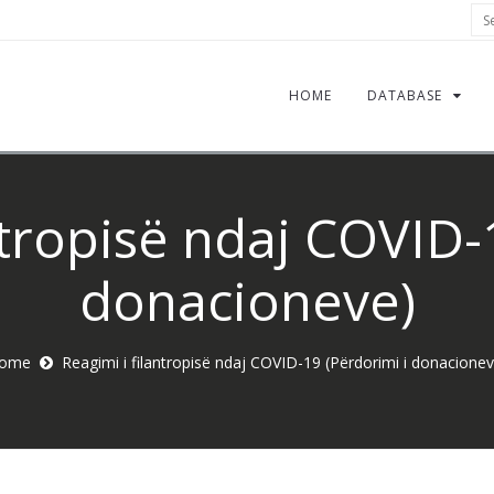
Sea
HOME
DATABASE
ntropisë ndaj COVID-
donacioneve)
ome
Reagimi i filantropisë ndaj COVID-19 (Përdorimi i donacionev