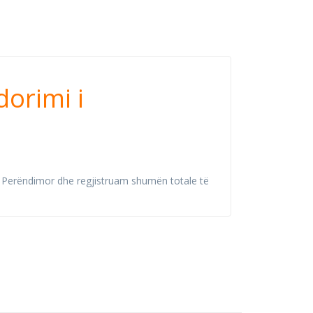
VID-19
dorimi i
in Perëndimor dhe regjistruam shumën totale të