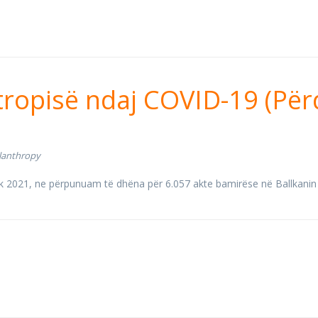
filantropisë ndaj CO
ntropisë ndaj COVID-19 (Për
 i donacioneve)
ilanthropy
orrik 2021, ne përpunuam të dhëna për 6.057 akte bamirëse në Ballkan