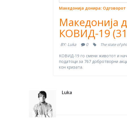
Македонија донира: Одговорот н
Македонија д
КОВИД-19 (31
BY:
Luka
0
The state of ph
КOВИД-19 го смени животот и начи
податоци за 767 добротворни акц
кон кризата.
Luka