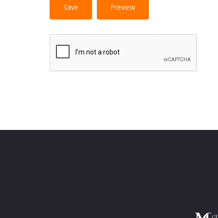
No HTML tags
More information 
allowed.
Web page addresses and e-mail addresses turn i
Lines and paragraphs break automatically.