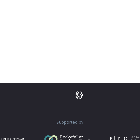
about text formats
nto links automatically.
Supported by