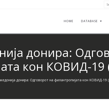
Sea
HOME
DATABASE
ија донира: Одго
та кон КОВИД-19 (
кедонија донира: Одговорот на филантропијата кон КОВИД-19 (3