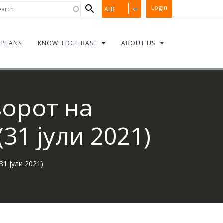
Search
rch
Login
ALB
form
PLANS
KNOWLEDGE BASE
ABOUT US
ворот на
31 јули 2021)
1 јули 2021)