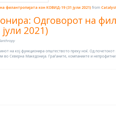
а филантропијата кон КОВИД-19 (31 јули 2021)
from
Catalys
онира: Одговорот на фил
 јули 2021)
ilanthropy
нот на кој функционира општеството преку ноќ. Од почетокот н
ии во Северна Македонија. Граѓаните, компаниите и непрофитни