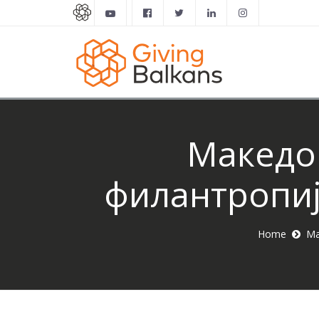
Македон
филантропија
Home
Ма