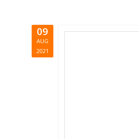
09
Македониј
AUG
филантроп
2021
2021)