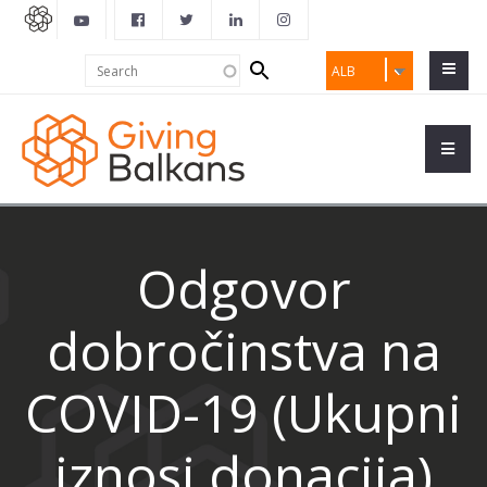
Search
Search
ALB
form
Odgovor
dobročinstva na
COVID-19 (Ukupni
iznosi donacija)