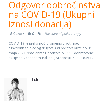
Odgovor
Odgovor dobročinstva
dobročinstva na
na COVID-19 (Ukupni
iznosi donacija)
COVID-19
BY:
Luka
0
The state of philanthropy
(Ukupni iznosi
COVID-19 je preko noći promenio život i način
donacija)
funkcionisanja celog društva. Od početka krize do 31.
maja 2021. smo obradili podatke o 5.993 dobrotvorne
akcije na Zapadnom Balkanu, vrednosti 71.803.845 EUR.
Luka