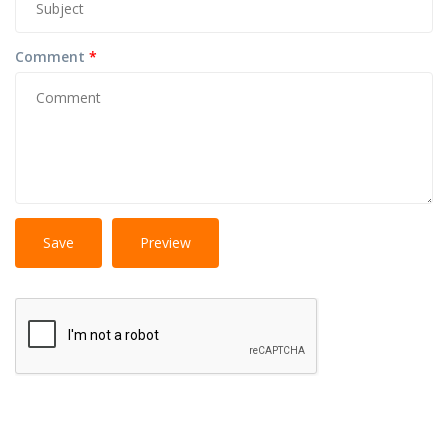
Comment
*
No
More information about text formats
HTML
tags allowed.
Web page addresses and e-mail addresses turn into
links automatically.
Lines and paragraphs break automatically.