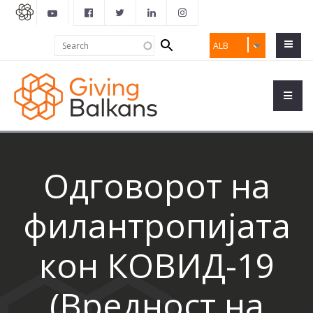
Search
Search
ALB
form
Одговорот на
филантропијата
кон КОВИД-19
(Вредност на