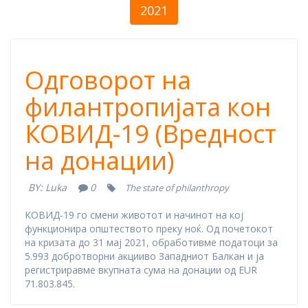
2021
Одговорот на
Одговорот на
филантропијата
филантропијата кон
КОВИД-19 (Вредност
кон КОВИД-19
на донации)
(Вредност на
BY:
Luka
0
The state of philanthropy
донации)
КOВИД-19 го смени животот и начинот на кој
функционира општеството преку ноќ. Од почетокот
на кризата до 31 мај 2021, обработивме податоци за
5.993 добротворни акцииво Западниот Балкан и ја
регистриравме вкупната сума на донации од EUR
71.803.845.