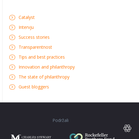
Catalyst
Intervju
Success stories
Transparentnost
Tips and best practices
Innovation and philanthropy
The state of philanthropy
Guest bloggers
Podržali