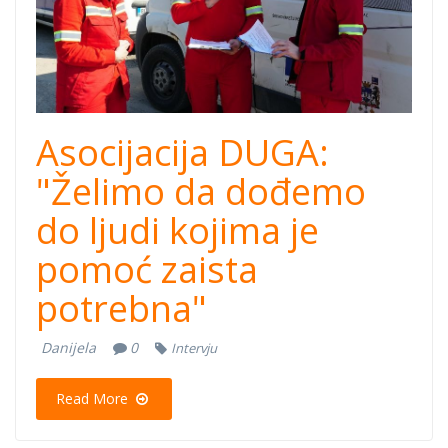
Asocijacija DUGA:
"Želimo da dođemo
do ljudi kojima je
pomoć zaista
potrebna"
Danijela
0
Intervju
Read More