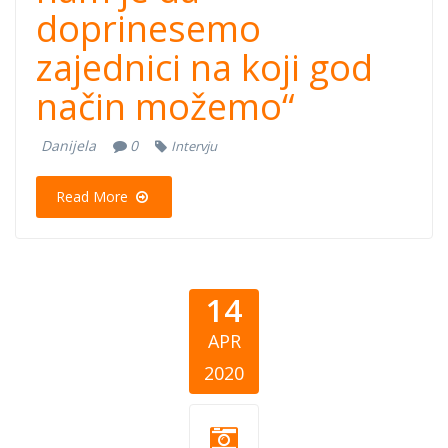
doprinesemo
zajednici na koji god
način možemo“
Danijela
0
Intervju
Read More
14
APR
2020