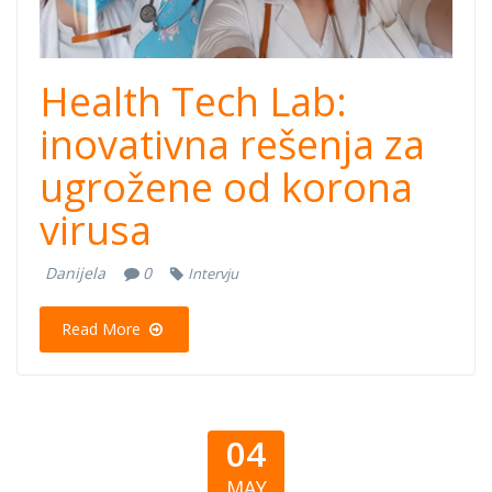
Health Tech Lab:
inovativna rešenja za
ugrožene od korona
virusa
Danijela
0
Intervju
Read More
04
MAY