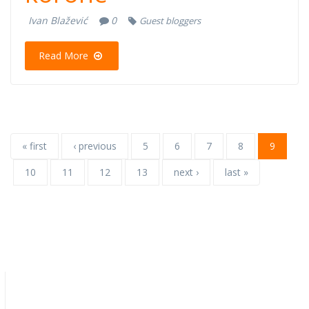
Ivan Blažević
0
Guest bloggers
Read More
« first
‹ previous
5
6
7
8
9
10
11
12
13
next ›
last »