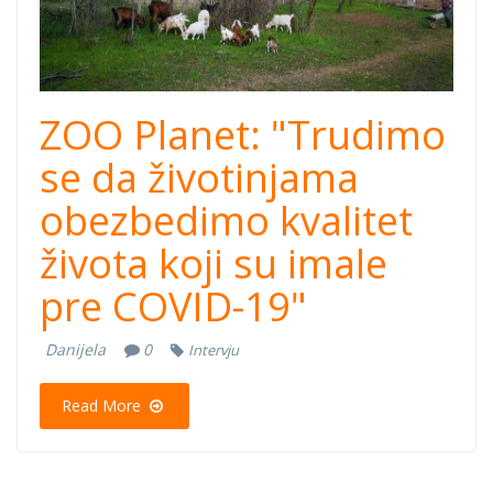
ZOO Planet: "Trudimo
se da životinjama
obezbedimo kvalitet
života koji su imale
pre COVID-19"
Danijela
0
Intervju
Read More