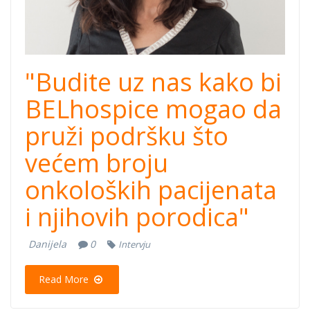
"Budite uz nas kako bi
BELhospice mogao da
pruži podršku što
većem broju
onkoloških pacijenata
i njihovih porodica"
Danijela
0
Intervju
Read More