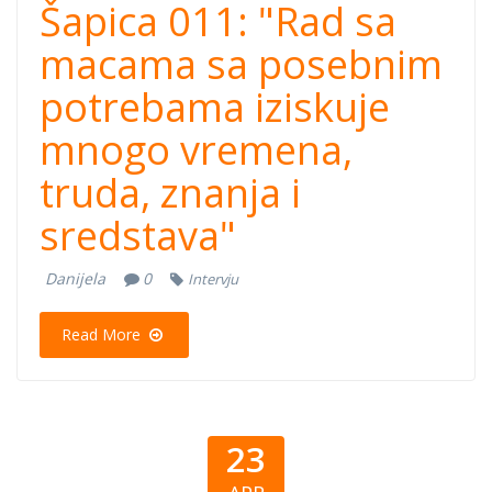
Šapica 011: "Rad sa
macama sa posebnim
potrebama iziskuje
mnogo vremena,
truda, znanja i
sredstava"
Danijela
0
Intervju
Read More
23