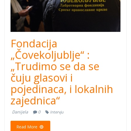
Fondacija
„Čovekoljublje“ :
„Trudimo se da se
čuju glasovi i
pojedinaca, i lokalnih
zajednica“
Danijela
0
Intervju
Read More