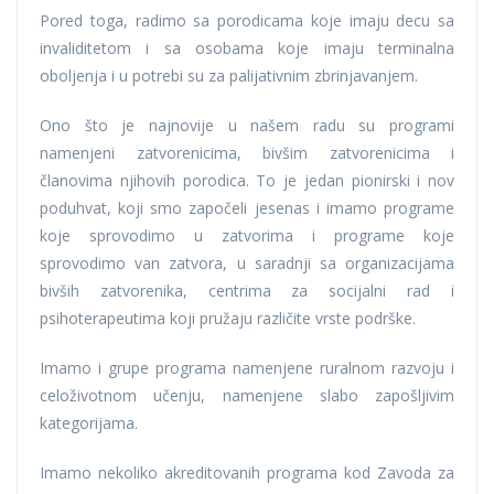
Pored toga, radimo sa porodicama koje imaju decu sa
invaliditetom i sa osobama koje imaju terminalna
oboljenja i u potrebi su za palijativnim zbrinjavanjem.
Ono što je najnovije u našem radu su programi
namenjeni zatvorenicima, bivšim zatvorenicima i
članovima njihovih porodica. To je jedan pionirski i nov
poduhvat, koji smo započeli jesenas i imamo programe
koje sprovodimo u zatvorima i programe koje
sprovodimo van zatvora, u saradnji sa organizacijama
bivših zatvorenika, centrima za socijalni rad i
psihoterapeutima koji pružaju različite vrste podrške.
Imamo i grupe programa namenjene ruralnom razvoju i
celoživotnom učenju, namenjene slabo zapošljivim
kategorijama.
Imamo nekoliko akreditovanih programa kod Zavoda za