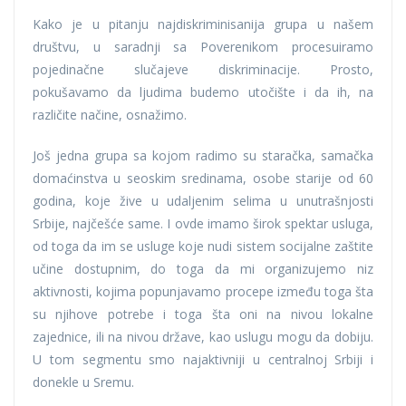
Kako je u pitanju najdiskriminisanija grupa u našem
društvu, u saradnji sa Poverenikom procesuiramo
pojedinačne slučajeve diskriminacije. Prosto,
pokušavamo da ljudima budemo utočište i da ih, na
različite načine, osnažimo.
Još jedna grupa sa kojom radimo su staračka, samačka
domaćinstva u seoskim sredinama, osobe starije od 60
godina, koje žive u udaljenim selima u unutrašnjosti
Srbije, najčešće same. I ovde imamo širok spektar usluga,
od toga da im se usluge koje nudi sistem socijalne zaštite
učine dostupnim, do toga da mi organizujemo niz
aktivnosti, kojima popunjavamo procepe između toga šta
su njihove potrebe i toga šta oni na nivou lokalne
zajednice, ili na nivou države, kao uslugu mogu da dobiju.
U tom segmentu smo najaktivniji u centralnoj Srbiji i
donekle u Sremu.