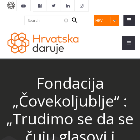
Search
Search
HRV
form
Fondacija
„Čovekoljublje“ :
„Trudimo se da se
čuju glasovi i