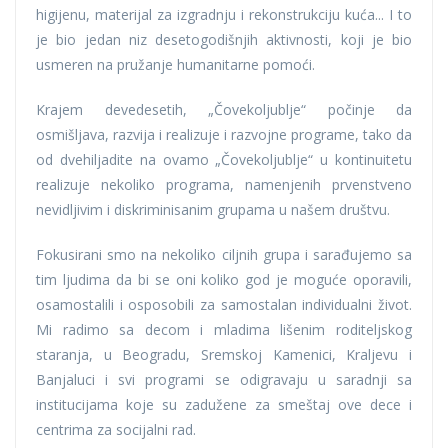
higijenu, materijal za izgradnju i rekonstrukciju kuća... I to
je bio jedan niz desetogodišnjih aktivnosti, koji je bio
usmeren na pružanje humanitarne pomoći.
Krajem devedesetih, „Čovekoljublje“ počinje da
osmišljava, razvija i realizuje i razvojne programe, tako da
od dvehiljadite na ovamo „Čovekoljublje“ u kontinuitetu
realizuje nekoliko programa, namenjenih prvenstveno
nevidljivim i diskriminisanim grupama u našem društvu.
Fokusirani smo na nekoliko ciljnih grupa i sarađujemo sa
tim ljudima da bi se oni koliko god je moguće oporavili,
osamostalili i osposobili za samostalan individualni život.
Mi radimo sa decom i mladima lišenim roditeljskog
staranja, u Beogradu, Sremskoj Kamenici, Kraljevu i
Banjaluci i svi programi se odigravaju u saradnji sa
institucijama koje su zadužene za smeštaj ove dece i
centrima za socijalni rad.