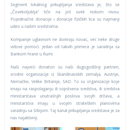
Segment lokalnog prikupljanja sredstava je, što se
„Čovekoljublja“ tiče na još uvek niskom nivou.
Pojedinačne donacije i donacije fizičkih lica su najmanji
udeo u našim sredstvima.
Kompanije uglavnom ne doniraju novac, već neke druge
vidove pomoći. Jedan od takvih primera je saradnja sa
Bankom hrane u Rumi.
Naši najveći donatori su naši dugogodišnji partneri,
srodne organizacije iz Skandinavskih zemalja, Austrije,
Nemačke, Velike Britanije, SAD. To su organizacije koje
imaju na raspolaganju ili sopstvena sredstva, ili sredstva
ministarstava unutrašnjih poslova svojih država, a
ministarstva imaju u svojim strateškim planovima
saradnju sa Srbijom. Taj kanal prikupljanja sredstava je za
nas najaktivnji.