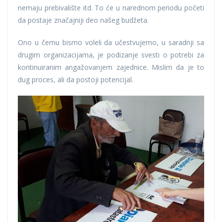
nemaju prebivalište itd. To će u narednom periodu početi
da postaje značajniji deo našeg budžeta.
Ono u čemu bismo voleli da učestvujemo, u saradnji sa
drugim organizacijama, je podizanje svesti o potrebi za
kontinuiranim angažovanjem zajednice. Mislim da je to
dug proces, ali da postoji potencijal.