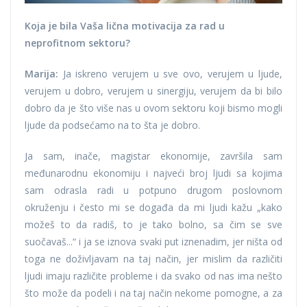
Koja je bila Vaša lična motivacija za rad u
neprofitnom sektoru?
Marija:
Ja iskreno verujem u sve ovo, verujem u ljude,
verujem u dobro, verujem u sinergiju, verujem da bi bilo
dobro da je što više nas u ovom sektoru koji bismo mogli
ljude da podsećamo na to šta je dobro.
Ja sam, inače, magistar ekonomije, završila sam
međunarodnu ekonomiju i najveći broj ljudi sa kojima
sam odrasla radi u potpuno drugom poslovnom
okruženju i često mi se događa da mi ljudi kažu „kako
možeš to da radiš, to je tako bolno, sa čim se sve
suočavaš...“ i ja se iznova svaki put iznenadim, jer ništa od
toga ne doživljavam na taj način, jer mislim da različiti
ljudi imaju različite probleme i da svako od nas ima nešto
što može da podeli i na taj način nekome pomogne, a za