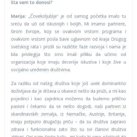
šta vam to donosi?
Marija:
„Čovekoljublje“ je od samog početka imalo tu
sreću da uči od iskusnijih i boljih. Mi imamo partnere,
širom Evrope, koji se ovakvom vrstom programa i
ovakvom vrstom posla bave uglavnom od kraja Drugog
svetskog rata i prošli su različite faze razvoja i nama je
bila privilegija što smo imali priliku da učimo od
organizacija koje imaju decenije iskustva i koje žive u
socijalno uređenim društvima.
Za razliku od našeg društva koje još uvek dominantno
doživljava da je država u obavezi nešto da pruži, a mi kao
pojedinci i kao zajednica možemo da budemo prilično
pasivni i čekamo da se nešto dogodi, naši partneri iz
skandinavskih zemalja, iz Nemačke, Austrije, Britanije,
imaju potpuno drugačiju priču – da su društva zapravo
zdrava i funkcionalna zato što su svi članovi društva
aktivni. Oni nam često kažu „mi kada bi smo očekivali da