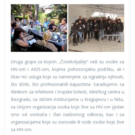
Druga grupa sa kojom „Čovekoljublje“ radi su osobe sa
HIV-om i AIDS-om, kojima psihosocijalnu podršku, ali i
čitav niz usluga koje su namenjene za izgradnju njihovih,
što ličnih, što profesionalnih kapaciteta. Sarađujemo sa
Klinikom za infektivne i tropske bolesti, Kliničkog centra u
Beogradu, sa sličnim institucijama u Kragujevcu i u Nišu,
sa Unijom organizacija osoba koje žive sa HIV-om (jedan
smo od osnivača i član nadzornog odbora), kao i sa
organizacijama koje su osnovale ili vode osobe koje žive
sa HIV-om.