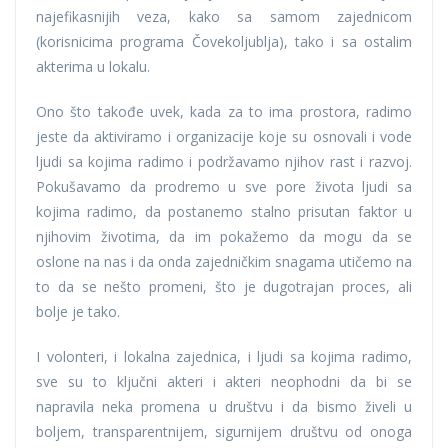
najefikasnijih veza, kako sa samom zajednicom
(korisnicima programa Čovekoljublja), tako i sa ostalim
akterima u lokalu.
Ono što takođe uvek, kada za to ima prostora, radimo
jeste da aktiviramo i organizacije koje su osnovali i vode
ljudi sa kojima radimo i podržavamo njihov rast i razvoj.
Pokušavamo da prodremo u sve pore života ljudi sa
kojima radimo, da postanemo stalno prisutan faktor u
njihovim životima, da im pokažemo da mogu da se
oslone na nas i da onda zajedničkim snagama utičemo na
to da se nešto promeni, što je dugotrajan proces, ali
bolje je tako.
I volonteri, i lokalna zajednica, i ljudi sa kojima radimo,
sve su to ključni akteri i akteri neophodni da bi se
napravila neka promena u društvu i da bismo živeli u
boljem, transparentnijem, sigurnijem društvu od onoga