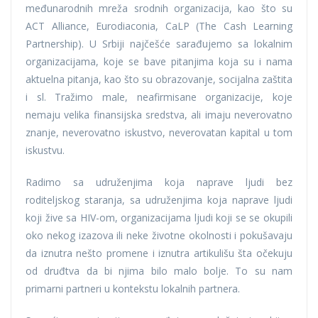
međunarodnih mreža srodnih organizacija, kao što su
ACT Alliance, Eurodiaconia, CaLP (The Cash Learning
Partnership). U Srbiji najčešće sarađujemo sa lokalnim
organizacijama, koje se bave pitanjima koja su i nama
aktuelna pitanja, kao što su obrazovanje, socijalna zaštita
i sl. Tražimo male, neafirmisane organizacije, koje
nemaju velika finansijska sredstva, ali imaju neverovatno
znanje, neverovatno iskustvo, neverovatan kapital u tom
iskustvu.
Radimo sa udruženjima koja naprave ljudi bez
roditeljskog staranja, sa udruženjima koja naprave ljudi
koji žive sa HIV-om, organizacijama ljudi koji se se okupili
oko nekog izazova ili neke životne okolnosti i pokušavaju
da iznutra nešto promene i iznutra artikulišu šta očekuju
od druđtva da bi njima bilo malo bolje. To su nam
primarni partneri u kontekstu lokalnih partnera.