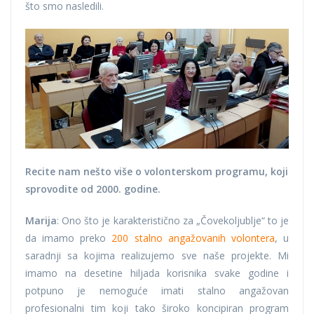
što smo nasledili.
Recite nam nešto više o volonterskom programu, koji
sprovodite od 2000. godine.
Marija
: Ono što je karakteristično za „Čovekoljublje“ to je
da imamo preko
200 stalno angažovanih volontera
, u
saradnji sa kojima realizujemo sve naše projekte. Mi
imamo na desetine hiljada korisnika svake godine i
potpuno je nemoguće imati stalno angažovan
profesionalni tim koji tako široko koncipiran program