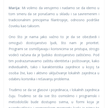
Marija:
Mi volimo da verujemo i nadamo se da idemo u
tom smeru da se ponašamo u skladu i sa savremenim i
tradicionalnim principima filantropije, odnosno podrške
čoveku kao takvom.
Ono što je nama jako važno to je da se obezbedi i
omogući dostojanstvo ljudi, što nam je prioritet.
Programi se osmišljavaju i korisnicima se pristupa, strogo
vodeći računa da je ljudsko dostojanstvo zaštićeno. Pod
tim podrazumavamo zaštitu identiteta i poštovanje, kako
individualnih, tako i karakteristika zajednice u kojoj ta
osoba živi, kao i aktivno uključivanje lokalnih zajednica u
odabiru korisnika i rešavanju problema.
Trudimo se da se glasovi i pojedinaca, i lokalnih zajednica
čuju. Trudimo se da sve što osmislimo i programski i
metodološki bude dostupno svima, u formi koja je
najprihvatljivija i vremenskom momentu kada je njima to