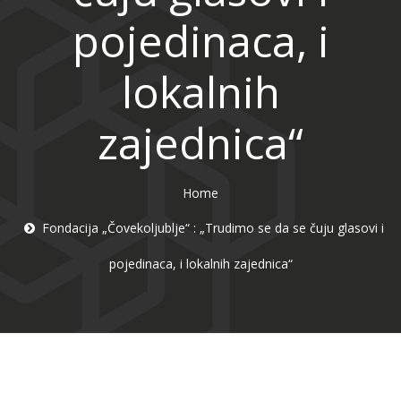
pojedinaca, i
lokalnih
zajednica“
Home
Fondacija „Čovekoljublje“ : „Trudimo se da se čuju glasovi i
pojedinaca, i lokalnih zajednica“