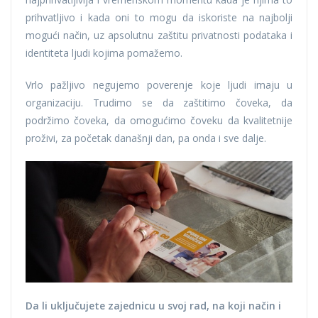
prihvatljivo i kada oni to mogu da iskoriste na najbolji
mogući način, uz apsolutnu zaštitu privatnosti podataka i
identiteta ljudi kojima pomažemo.
Vrlo pažljivo negujemo poverenje koje ljudi imaju u
organizaciju. Trudimo se da zaštitimo čoveka, da
podržimo čoveka, da omogućimo čoveku da kvalitetnije
proživi, za početak današnji dan, pa onda i sve dalje.
Da li uključujete zajednicu u svoj rad, na koji način i