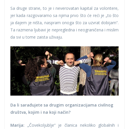
Sa druge strane, to je i neverovatan kapital za volontere,
jer kada razgovaramo sa njima prvo što će reći je „to što
ja dajem je ništa, naspram onoga što za uzvrat dobijam“.
Ta razmena ljubavi je nepregledna i neograničena i mislim
da svi u tome zaista uživaju.
Da li sarađujete sa drugim organizacijama civilnog
društva, kojim i na koji način?
Marija:
„Čovekoljublje“ je članica nekoliko globalnih i