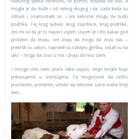
različitog spleta okolnosti, ta pomoć dolazila od nas, a
mogla je da dođe i od nekog drugog i da, sada kada su
odrasli i osamostalili se, i oni nekome mogu da budu
podrška. Taj krug ljubavi, krug zajednice, krug podrške,
čini mi se da je to najveći uspeh. Uspeh je i što kakav god
problem da imaju, oni znaju da mogu da zovu nas –
prekršili su zakon, napravili su ozbiljnu grešku, ostali su na
ulici – mogu da zovu u nas i znaju da nisu sami.
I mnogo više nam znače takvi uspesi, nego brojke koje
prikazujemo u izveštajima. Ta mogućnost da nešto
promenite, pomerite, učinite da nekome sutra svane bolji
dan...