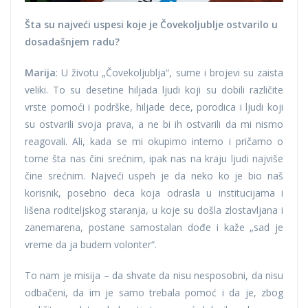
Šta su najveći uspesi koje je Čovekoljublje ostvarilo u
dosadašnjem radu?
Marija
: U životu „Čovekoljublja“, sume i brojevi su zaista
veliki. To su desetine hiljada ljudi koji su dobili različite
vrste pomoći i podrške, hiljade dece, porodica i ljudi koji
su ostvarili svoja prava, a ne bi ih ostvarili da mi nismo
reagovali. Ali, kada se mi okupimo interno i pričamo o
tome šta nas čini srećnim, ipak nas na kraju ljudi najviše
čine srećnim. Najveći uspeh je da neko ko je bio naš
korisnik, posebno deca koja odrasla u institucijama i
lišena roditeljskog staranja, u koje su došla zlostavljana i
zanemarena, postane samostalan dođe i kaže „sad je
vreme da ja budem volonter“.
To nam je misija – da shvate da nisu nesposobni, da nisu
odbačeni, da im je samo trebala pomoć i da je, zbog