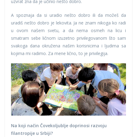
uzvrat zna da je učinio nešto dobro.
A spoznaja da si uradio nešto dobro ili da možeš da
uradiš nešto dobro je lekovita. Ja ne znam nikoga ko radi
u ovom našem svetu, a da nema osmeh na licu i
smatram sebe ličnom izuzetno privilegovanom što sam
svakoga dana okružena našim korisnicima i ljudima sa
kojima mi radimo. Za mene lično, to je privilegija.
Na koji način Čovekoljublje doprinosi razvoju
filantropije u Srbiji?