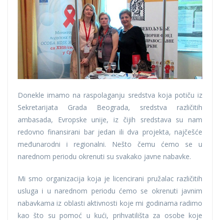
Donekle imamo na raspolaganju sredstva koja potiču iz
Sekretarijata Grada Beograda, sredstva različitih
ambasada, Evropske unije, iz čijih sredstava su nam
redovno finansirani bar jedan ili dva projekta, najčešće
međunarodni i regionalni. Nešto čemu ćemo se u
narednom periodu okrenuti su svakako javne nabavke.
Mi smo organizacija koja je licencirani pružalac različitih
usluga i u narednom periodu ćemo se okrenuti javnim
nabavkama iz oblasti aktivnosti koje mi godinama radimo
kao što su pomoć u kući, prihvatilišta za osobe koje