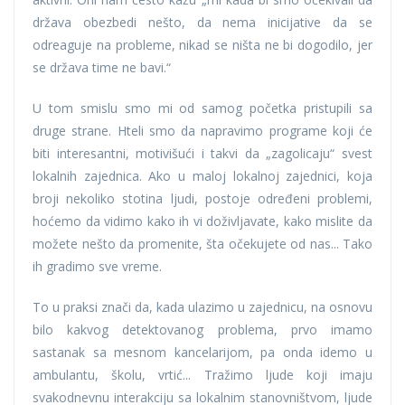
država obezbedi nešto, da nema inicijative da se
odreaguje na probleme, nikad se ništa ne bi dogodilo, jer
se država time ne bavi.“
U tom smislu smo mi od samog početka pristupili sa
druge strane. Hteli smo da napravimo programe koji će
biti interesantni, motivišući i takvi da „zagolicaju“ svest
lokalnih zajednica. Ako u maloj lokalnoj zajednici, koja
broji nekoliko stotina ljudi, postoje određeni problemi,
hoćemo da vidimo kako ih vi doživljavate, kako mislite da
možete nešto da promenite, šta očekujete od nas... Tako
ih gradimo sve vreme.
To u praksi znači da, kada ulazimo u zajednicu, na osnovu
bilo kakvog detektovanog problema, prvo imamo
sastanak sa mesnom kancelarijom, pa onda idemo u
ambulantu, školu, vrtić... Tražimo ljude koji imaju
svakodnevnu interakciju sa lokalnim stanovništvom, ljude