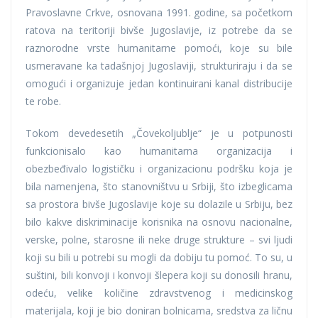
Pravoslavne Crkve, osnovana 1991. godine, sa početkom
ratova na teritoriji bivše Jugoslavije, iz potrebe da se
raznorodne vrste humanitarne pomoći, koje su bile
usmeravane ka tadašnjoj Jugoslaviji, strukturiraju i da se
omogući i organizuje jedan kontinuirani kanal distribucije
te robe.
Tokom devedesetih „Čovekoljublje“ je u potpunosti
funkcionisalo kao humanitarna organizacija i
obezbeđivalo logističku i organizacionu podršku koja je
bila namenjena, što stanovništvu u Srbiji, što izbeglicama
sa prostora bivše Jugoslavije koje su dolazile u Srbiju, bez
bilo kakve diskriminacije korisnika na osnovu nacionalne,
verske, polne, starosne ili neke druge strukture – svi ljudi
koji su bili u potrebi su mogli da dobiju tu pomoć. To su, u
suštini, bili konvoji i konvoji šlepera koji su donosili hranu,
odeću, velike količine zdravstvenog i medicinskog
materijala, koji je bio doniran bolnicama, sredstva za ličnu