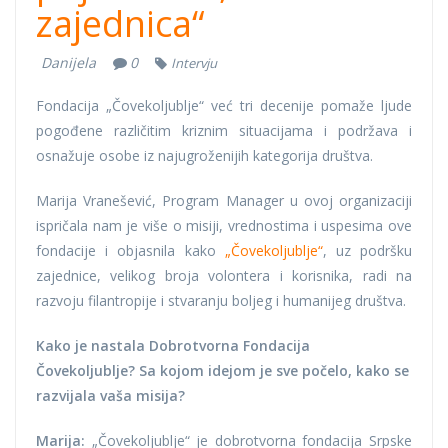
zajednica“
Danijela
0
Intervju
Fondacija „Čovekoljublje“ već tri decenije pomaže ljude
pogođene različitim kriznim situacijama i podržava i
osnažuje osobe iz najugroženijih kategorija društva.
Marija Vranešević, Program Manager u ovoj organizaciji
ispričala nam je više o misiji, vrednostima i uspesima ove
fondacije i objasnila kako
„Čovekoljublje“
, uz podršku
zajednice, velikog broja volontera i korisnika, radi na
razvoju filantropije i stvaranju boljeg i humanijeg društva.
Kako je nastala Dobrotvorna Fondacija
Čovekoljublje? Sa kojom idejom je sve počelo, kako se
razvijala vaša misija?
Marija:
„Čovekoljublje“ je dobrotvorna fondacija Srpske