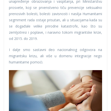
unapređenje obrazovanja i vaspitanja, pri Ministarstvu
prosvete, koji se prvenstveno tiču prevencije seksualno
prenosivih bolesti, bolesti zavisnosti i nasilja Humanitarni
segmment rada ostaje prisutan, ali u situacijama kada su
se događale velike prirodne katastrofe, kao što su
zemljotresi i poplave, i naravno tokom migrantske krize,
od 2015. do 2019.
I dalje smo sastavni deo nacionalnog odgovora na
migrantsku krizu, ali više u domenu integracije nego
humanitarne pomoći.