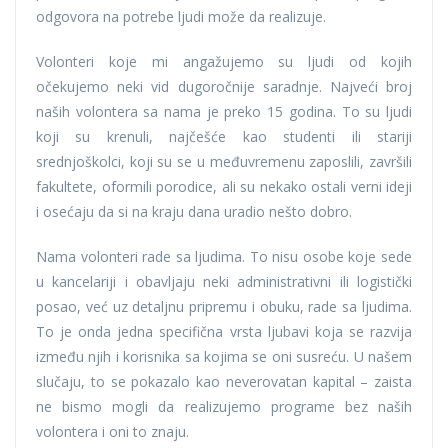
odgovora na potrebe ljudi može da realizuje.
Volonteri koje mi angažujemo su ljudi od kojih
očekujemo neki vid dugoročnije saradnje. Najveći broj
naših volontera sa nama je preko 15 godina. To su ljudi
koji su krenuli, najčešće kao studenti ili stariji
srednjoškolci, koji su se u međuvremenu zaposlili, završili
fakultete, oformili porodice, ali su nekako ostali verni ideji
i osećaju da si na kraju dana uradio nešto dobro.
Nama volonteri rade sa ljudima. To nisu osobe koje sede
u kancelariji i obavljaju neki administrativni ili logistički
posao, već uz detaljnu pripremu i obuku, rade sa ljudima.
To je onda jedna specifična vrsta ljubavi koja se razvija
između njih i korisnika sa kojima se oni susreću. U našem
slučaju, to se pokazalo kao neverovatan kapital – zaista
ne bismo mogli da realizujemo programe bez naših
volontera i oni to znaju.