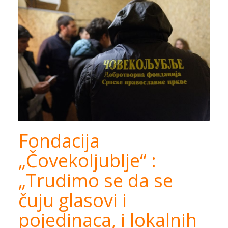
čovekoljublje.jpg
Fondacija
„Čovekoljublje“ :
„Trudimo se da se
čuju glasovi i
pojedinaca, i lokalnih