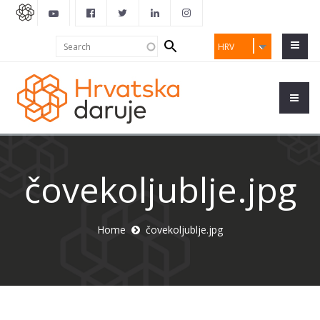
Search
Search
HRV
form
čovekoljublje.jpg
Home
čovekoljublje.jpg