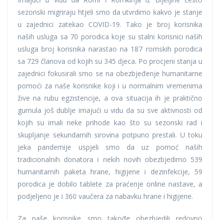
sezonski migriraju htjeli smo da utvrdimo kakvo je stanje
u zajednici zatekao COVID-19. Tako je broj korisnika
naših usluga sa 70 porodica koje su stalni korisnici naših
usluga broj korisnika narastao na 187 romskih porodica
sa 729 članova od kojih su 345 djeca. Po procjeni stanja u
zajednici fokusirali smo se na obezbjeđenje humanitarne
pomoći za naše korisnike koji i u normalnim vremenima
žive na rubu egzistencije, a ova situacija ih je praktično
gurnula još dublje imajući u vidu da su sve aktivnosti od
kojih su imali neke prihode kao što su sezonski rad i
skupljanje sekundarnih sirovina potpuno prestali. U toku
jeka pandemije uspjeli smo da uz pomoć naših
tradicionalnih donatora i nekih novih obezbjedimo 539
humanitarnih paketa hrane, higijene i dezinfekcije, 59
porodica je dobilo tablete za praćenje online nastave, a
podjeljeno je i 360 vaučera za nabavku hrane i higijene.
Za naše korisnike smo takođe obezbjedili redovno