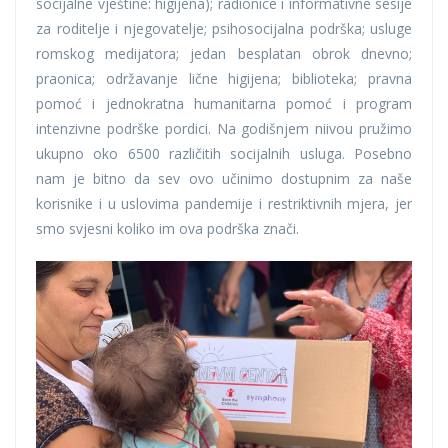
socijalne vještine: higijena); radionice i informativne sesije
za roditelje i njegovatelje; psihosocijalna podrška; usluge
romskog medijatora; jedan besplatan obrok dnevno;
praonica; održavanje lične higijena; biblioteka; pravna
pomoć i jednokratna humanitarna pomoć i program
intenzivne podrške pordici. Na godišnjem niivou pružimo
ukupno oko 6500 različitih socijalnih usluga. Posebno
nam je bitno da sev ovo učinimo dostupnim za naše
korisnike i u uslovima pandemije i restriktivnih mjera, jer
smo svjesni koliko im ova podrška znači.