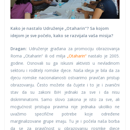
Kako je nastalo Udruženje „Otaharin“? Sa kojom
idejom je sve počelo, kako se razvijala vaša misija?
Dragan:
Udruženje građana za promociju obrazovanja
Roma „Otaharin“ ili od milja
„Otaharin“
nastalo je 2005.
godine. Osnovali su ga iskusni aktivisti u nevladinom
sektoru i roditelji romske djece. Naša ideja je bila da za
djecu romske nacionalanosti ostvarimo pravičan pristup
obrazovanju. Često možete da čujete i to je i zvanični
stav da su zakoni BiH jednaki za sve i da nisu
diskriminatorni. Samo slovo zakona je isto za sve, ali
mogućnost pristupa pravima nije jednaka ukoliko ne
uvažimo specifične potrebe koje određene
marginalizovane grupe imaju. Tu je i počela naša borba
da se za pravičnost u obrazovanju rosmke djece