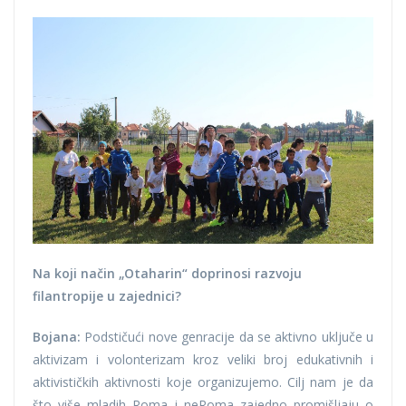
Na koji način „Otaharin“ doprinosi razvoju
filantropije u zajednici?
Bojana:
Podstičući nove genracije da se aktivno uključe u
aktivizam i volonterizam kroz veliki broj edukativnih i
aktivističkih aktivnosti koje organizujemo. Cilj nam je da
što više mladih Roma i neRoma zajedno promišljaju o