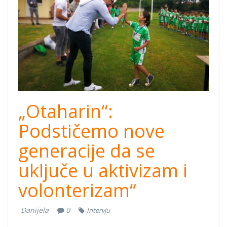
„Otaharin“:
Podstičemo nove
generacije da se
uključe u aktivizam i
volonterizam“
Danijela
0
Intervju