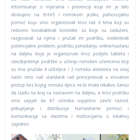
informisanje o mjerama i prevenciji koje im je bilo
dostupno na B/H/S i romskom jeziku; psihoscijalnu
pomoć koju smo organizovali kroz rad 4 tima koji su
redovno konataktirali korisnike za koje su zaduženi,
razgovarali sa njima i pružali im podršku, evidentirali
potencijalne problem; podršku pohađanju online/nastavu
na daljinu koja je organizovan kroz podjelu tableta i
obezbjeđenje podrške u učenju romskim učenicima koji
su ima pružala 4 učiteljice i 2 romska asistenta na ovaj
način smo naš standardi rad preorjentisali u inovatvni
pristup bez kojeg romska djeca ne bi imala nikakvu šansu
da izađu na kraj sa nastavom na daljinu, a kroz podršku
smo uspjeli da 87 učenika uspješno završi razred;
prikupljanje i distribucija humanitarne pomoći i
komunikacija sa vlastima i institucijama u lokalnoj
zajednici.