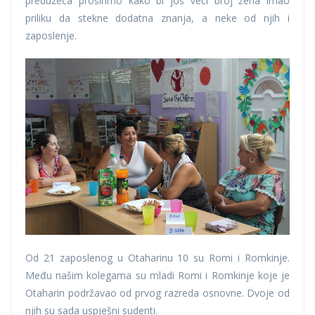
preduzeća proširimo kako bi još veći broj žena imao
priliku da stekne dodatna znanja, a neke od njih i
zaposlenje.
Od 21 zaposlenog u Otaharinu 10 su Romi i Romkinje.
Među našim kolegama su mladi Romi i Romkinje koje je
Otaharin podržavao od prvog razreda osnovne. Dvoje od
njih su sada uspješni sudenti.