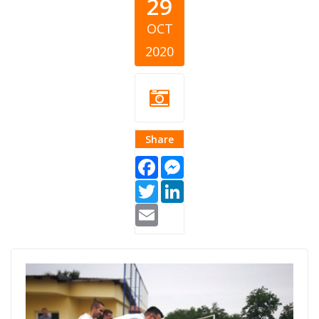
29
OCT
2020
Share
Facebook
Messenger
Twitter
LinkedIn
Email
otaharin-
cover.jpg