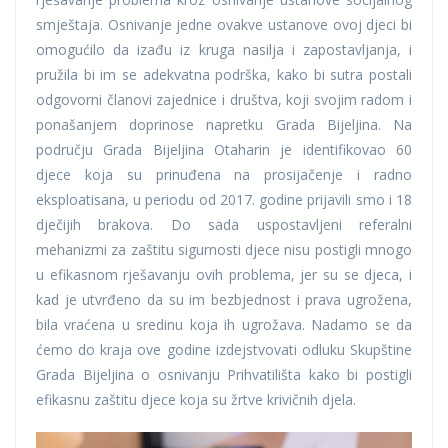
smještaja. Osnivanje jedne ovakve ustanove ovoj djeci bi
omogućilo da izađu iz kruga nasilja i zapostavljanja, i
pružila bi im se adekvatna podrška, kako bi sutra postali
odgovorni članovi zajednice i društva, koji svojim radom i
ponašanjem doprinose napretku Grada Bijeljina. Na
području Grada Bijeljina Otaharin je identifikovao 60
djece koja su prinuđena na prosijačenje i radno
eksploatisana, u periodu od 2017. godine prijavili smo i 18
dječijih brakova. Do sada uspostavljeni referalni
mehanizmi za zaštitu sigurnosti djece nisu postigli mnogo
u efikasnom rješavanju ovih problema, jer su se djeca, i
kad je utvrđeno da su im bezbjednost i prava ugrožena,
bila vraćena u sredinu koja ih ugrožava. Nadamo se da
ćemo do kraja ove godine izdejstvovati odluku Skupštine
Grada Bijeljina o osnivanju Prihvatilišta kako bi postigli
efikasnu zaštitu djece koja su žrtve krivičnih djela.