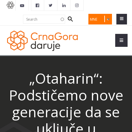
Search
Search
MNE
form
„Otaharin“:
Podstičemo nove
generacije da se
uključe u