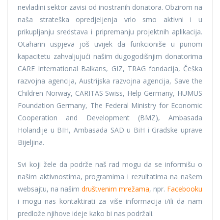
nevladini sektor zavisi od inostranih donatora. Obzirom na
naša strateška opredjeljenja vrlo smo aktivni i u
prikupljanju sredstava i pripremanju projektnih aplikacija.
Otaharin uspjeva još uvijek da funkcioniše u punom
kapacitetu zahvaljujući našim dugogodišnjim donatorima
CARE International Balkans, GIZ, TRAG fondacija, Češka
razvojna agencija, Austrijska razvojna agencija, Save the
Children Norway, CARITAS Swiss, Help Germany, HUMUS
Foundation Germany, The Federal Ministry for Economic
Cooperation and Development (BMZ), Ambasada
Holandije u BIH, Ambasada SAD u BiH i Gradske uprave
Bijeljina.
Svi koji žele da podrže naš rad mogu da se informišu o
našim aktivnostima, programima i rezultatima na našem
websajtu, na našim
društvenim mrežama
, npr.
Facebooku
i mogu nas kontaktirati za više informacija i/ili da nam
predlože njihove ideje kako bi nas podržali.