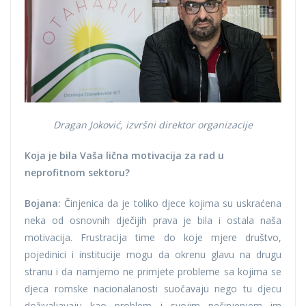
Dragan Joković, izvršni direktor organizacije
Koja je bila Vaša lična motivacija za rad u
neprofitnom sektoru?
Bojana:
Činjenica da je toliko djece kojima su uskraćena
neka od osnovnih dječijih prava je bila i ostala naša
motivacija. Frustracija time do koje mjere društvo,
pojedinici i institucije mogu da okrenu glavu na drugu
stranu i da namjerno ne primjete probleme sa kojima se
djeca romske nacionalanosti suočavaju nego tu djecu
doživaljavaju kao problem i svojim nečinjenjem im