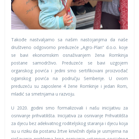
Takođe nastvaljamo sa našim nastojanjima da naše
društveno odgovorno preduzeće „Agro-Plan“ d.o.o. koje
se bavi ekonomskim osnaživanjem žena Romkinja
postane samodrživo. Preduzeće se bavi uzgojem
organskog povrća i jedini smo sertifikovani proizvođač
oganskog povrća na području Semberije. U ovom
preduzeću su zaposlene 4 žene Romkinje i jedan Rom,
mladić sa smetnjama u razvoju.
U 2020. godini smo formalizovali i našu inicijativu za
osnivanje prihvatilišta. Inicijativa za osnivanje Prihvatilišta
za djecu bez adekvatnog roditeljskog staranja i djecu koja
su u riziku da postanu žrtve krivičnih djela je usmjerna na
rješavanje problema kroz osnivanje ustanove socijalnog