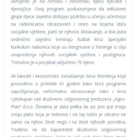
usmjeren je na romsku i neromsku djecu dječake i
djevojčice. Ovaj program podrazumjeva da inkluziven
grupe djece zajedno dobijaju podršku u učenju, učestvuju
na radionicama obrazovnim i onim na kojima stiču
socijalne vještine, parti se njihovo školavanje, a dva puta
sedmično zajedno treniraju fudbal kroz specijalni
kurikulum radionica koje su integrisane u treninge u cilju
unapređenja njihovih socijalnih vještina i postignuća.
Trenutno je u projekat uključeno 70 djece.
Ali takođe i ekonomsko osnažiavnje žena Romkinja koje
provodimo u protekle tri godine kako kroz programe
zapošljavanja, neformalno obrazovanje tako i kroz
cjelokupan rad društveno odgovornog preduzeća „Agro-
Plan“ d.o.o. Ženama je data prilika da po prvi put imaju
svoju platu koja je redovna i na taj način je uticano ne
samo na njihov život nego i na život njihovih porodica.
Trudimo se da kapacitetet društveno odgovornog