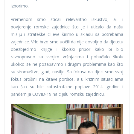
izborimo.
Vremenom smo sticali relevantno iskustvo, ali i
povjerenje romske zajednice što je i uticalo da našu
misiju i strateške ciljeve širimo u skladu sa potrebama
zajednice. Vrlo brzo smo uočili da nije dovoljno da djetetu
obezbjedimo knjige i školski pribor kako bi bilo
ravnopravno sa svojim vršnjacima i pohađalo školu
ukoliko se ne pozabavimo i drugim problemima kao što
su siromaštvo, glad, nasilje. Sa fokusa na djeci smo svoj
fokus proširili na čitave pordice, a u kriznim situacijama
kao što su bile katastrofalne poplave 2014. godine i
pandemija COVID-19 na cijelu romsku zajednicu.