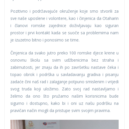
Pozitivno i podržavajuće okruženje koje smo stvorili za
sve naše uposlene i volontere, kao i činjenica da Otaharin
i članovi romske zajednice doživljavaju kao siguran
prostor i prvi kontakt kada se suoče sa problemima nam
je izuzetno bitno i ponosimo se time.
Činjenica da svako jutro preko 100 romske djece krene u
osnovnu školu sa svim udžbenicima bez straha i
zabirnutosti, jer znaju da ih po završetku nastave čeka i
topao obrok i podrška u savladavanju gradiva i pisanju
zadaće čini naš rad i zalaganje potpuno smislenim i vrijedi
svog truda koji uložimo. Zato svoj rad nastavljamo i
želimo da ono što pružamo našim korisnicima bude
sigurno i dostupno, kako bi i oni uz našu podršku na
pravičan način mogli da pristupe svim svojim pravima.