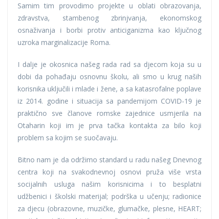
Samim tim provodimo projekte u oblati obrazovanja,
zdravstva, stambenog zbrinjvanja, ekonomskog
osnaživanja i borbi protiv anticiganizma kao ključnog
uzroka marginalizacije Roma.
I dalje je okosnica našeg rada rad sa djecom koja su u
dobi da pohađaju osnovnu školu, ali smo u krug naših
korisnika uključili i mlade i žene, a sa katasrofalne poplave
iz 2014. godine i situacija sa pandemijom COVID-19 je
praktično sve članove romske zajednice usmjerila na
Otaharin koji im je prva tačka kontakta za bilo koji
problem sa kojim se suočavaju.
Bitno nam je da održimo standard u radu našeg Dnevnog
centra koji na svakodnevnoj osnovi pruža više vrsta
socijalnih usluga našim korisnicima i to besplatni
udžbenici i školski materijal; podrška u učenju; radionice
za djecu (obrazovne, muzičke, glumačke, plesne, HEART;