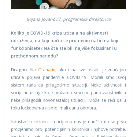
Bojana Jovanović, programska direktorica
Koliko je COVID-19 kriza uticala na aktivnosti
udruženja, na koji način se promenio način na koji
funkcionišete? Na šta ste bili najviše fokusirani u
prethodnom periodu?
Dragan
: Na
Otaharin
, ako i na sve ostale je značajno
uticala pojava pandemije COVID-19. Morali smo svoj
sistem rada da prilagodimo situaciji. Neke aktivnosti i
socijalne usluge koje pružamo smo potpuno zaustavili, a
neke prilagodili novonastaloj situaciji. Može se reći da u
toku lockdown-a nismo imali dana odmora.
Iskustvo u kriznim situacijama nas je naučilo da se prvo
procjenimo broj potencijalnih korisnika i njihove potrebe.
Imajući u vidu da Romi i Romkinja iz Bijeljine često