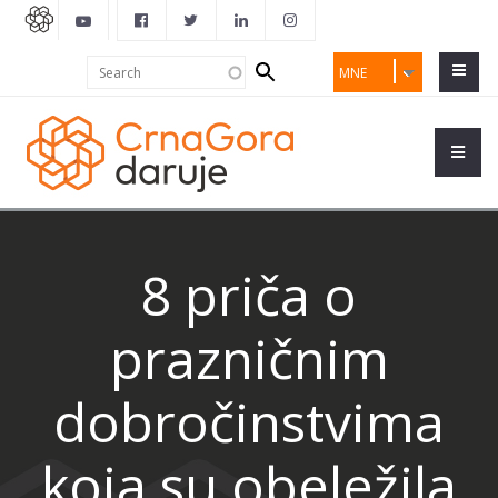
Search
Search
MNE
form
8 priča o
prazničnim
dobročinstvima
koja su obeležila