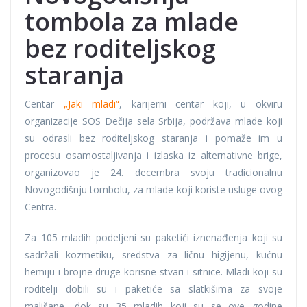
tombola za mlade
bez roditeljskog
staranja
Centar
„Jaki mladi“
, karijerni centar koji, u okviru
organizacije SOS Dečija sela Srbija, podržava mlade koji
su odrasli bez roditeljskog staranja i pomaže im u
procesu osamostaljivanja i izlaska iz alternativne brige,
organizovao je 24. decembra svoju tradicionalnu
Novogodišnju tombolu, za mlade koji koriste usluge ovog
Centra.
Za 105 mladih podeljeni su paketići iznenađenja koji su
sadržali kozmetiku, sredstva za ličnu higijenu, kućnu
hemiju i brojne druge korisne stvari i sitnice. Mladi koji su
roditelji dobili su i paketiće sa slatkišima za svoje
mališane, dok su 35 mladih koji su se ove godine