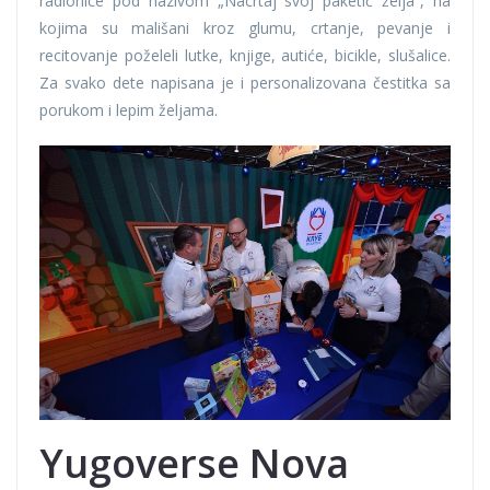
radionice pod nazivom „Nacrtaj svoj paketić želja“, na
kojima su mališani kroz glumu, crtanje, pevanje i
recitovanje poželeli lutke, knjige, autiće, bicikle, slušalice.
Za svako dete napisana je i personalizovana čestitka sa
porukom i lepim željama.
Yugoverse Nova