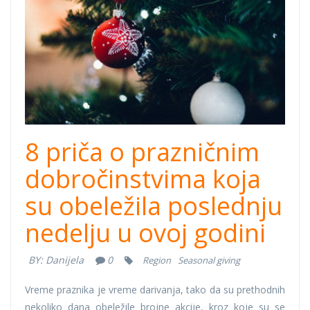
cover.jpg
8 priča o prazničnim
dobročinstvima koja
su obeležila poslednju
nedelju u ovoj godini
BY:
Danijela
0
Region
Seasonal giving
Vreme praznika je vreme darivanja, tako da su prethodnih
nekoliko dana obeležile brojne akcije, kroz koje su se