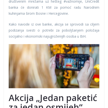
društvenim mrežama uz hešteg #važnomije, UniCredit
banka će donirati 1 KM za pomoć radu Narodnim
kuhinjama širom Bosne i Hercegovine.
Kako navode iz ove banke, akcija se sprovodi sa ciljem
podizanja svesti o potrebi za poboljšanjem položaja
socijalno i ekonomski najugroženijih osoba u BiH.
Akcija „Jedan paketić
za jedan osmijeh“