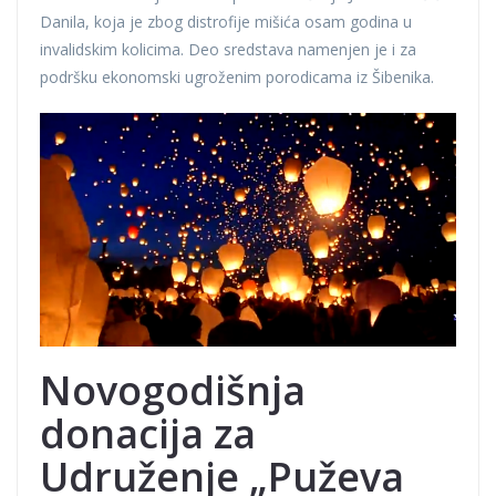
Danila, koja je zbog distrofije mišića osam godina u
invalidskim kolicima. Deo sredstava namenjen je i za
podršku ekonomski ugroženim porodicama iz Šibenika.
Novogodišnja
donacija za
Udruženje „Puževa