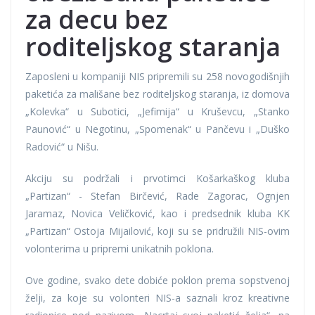
za decu bez
roditeljskog staranja
Zaposleni u kompaniji NIS pripremili su 258 novogodišnjih
paketića za mališane bez roditeljskog staranja, iz domova
„Kolevka“ u Subotici, „Jefimija“ u Kruševcu, „Stanko
Paunović“ u Negotinu, „Spomenak“ u Pančevu i „Duško
Radović“ u Nišu.
Akciju su podržali i prvotimci Košarkaškog kluba
„Partizan“ - Stefan Birčević, Rade Zagorac, Ognjen
Jaramaz, Novica Veličković, kao i predsednik kluba KK
„Partizan“ Ostoja Mijailović, koji su se pridružili NIS-ovim
volonterima u pripremi unikatnih poklona.
Ove godine, svako dete dobiće poklon prema sopstvenoj
želji, za koje su volonteri NIS-a saznali kroz kreativne