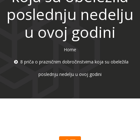
poslednju nedelju
u ovoj godini
Home
8 priča o prazničnim dobročinstvima koja su obeležila
poslednju nedelju u ovoj godini