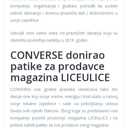
kompanije, organizacije i građani, potrudili da podele
radost darivanja i donesu praznični duh i dobročinstvo u
svoje zajednice
Izdvojili smo samo neka od prazničnih davanja koja su
obeležila poslednju nedelju u 2019. godini.
CONVERSE donirao
patike za prodavce
magazina LICEULICE
CONVERSE ove godine praznike obeležava tako što
daruje one koji svoje vreme, energiju i trud ulažu u razvoj
svoje lokalne zajednice i rade na poboljšanju uslova
života svih njenih članova. Zbog toga su predstavnici ove
kompanije posetili prostorije magazina LICEULICE i na
poklon odneli patike za sve prodavce ovog magazina.