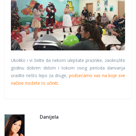
Ukoliko i vi želite da nekom ulepšate praznike, zaokružite
godinu dobrim delom i tokom ovog perioda darivanja
uradite nešto lepo za druge,
podsećamo vas na koje sve
načine možete to učiniti.
Danijela