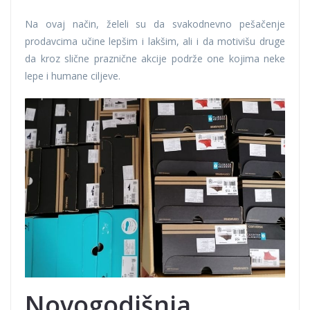
Na ovaj način, želeli su da svakodnevno pešačenje
prodavcima učine lepšim i lakšim, ali i da motivišu druge
da kroz slične praznične akcije podrže one kojima neke
lepe i humane ciljeve.
Novogodišnja