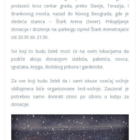
prolazeći kroz centar grada, preko Slavije, Terazija, i
Brankovog mosta, nazad do Novog Beograda, gde je
sledeća stanica – Štark Arena (Sever). Prikupljanje
donacija i druženje na parkingu ispred Štark Arenetrajaće
od 20:30 do 21:30.
Svi koji to budu želeli moći će na ovim lokacijama da
podrže akciju donacijom slatkiša, paketića, novca,
igračaka, knjiga, školskog pribora i garderobe.
Za sve koji budu želeli da i sami iskuse osećaj vožnje
oldtajmera biće organizovane test-vožnje. Zauzvrat je
potrebno samo donirati iznos po izboru u kutiju za
donacije.