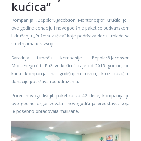
kućica“
Kompanija „Beppler&Jacobson Montenegro“ uručila je i
ove godine donaciju i novogodišnje paketiće budvanskom
Udruženju „Puževa kućica” koje podržava decu i mlade sa
smetnjama u razvoju.
Saradnja između kompanije „Beppler&Jacobson
Montenegro“ i „Puževe kućice“ traje od 2015. godine, od
kada kompanija na godišnjem nivou, kroz različite
donacije podržava rad udruženja.
Pored novogodišnjih paketića za 42 dece, kompanija je
ove godine organizovala i novogodišnju predstavu, koja
je posebno obradovala mališane.