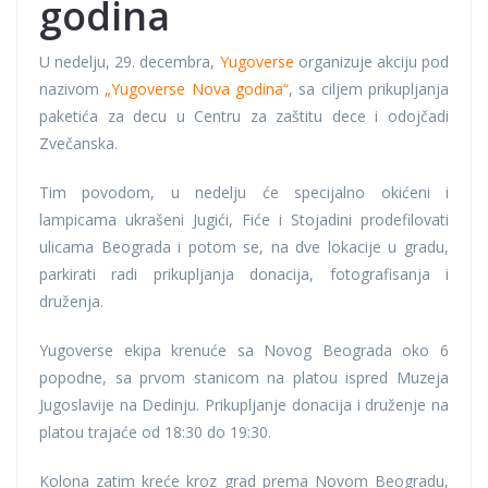
godina
U nedelju, 29. decembra,
Yugoverse
organizuje akciju pod
nazivom
„Yugoverse Nova godina“
, sa ciljem prikupljanja
paketića za decu u Centru za zaštitu dece i odojčadi
Zvečanska.
Tim povodom, u nedelju će specijalno okićeni i
lampicama ukrašeni Jugići, Fiće i Stojadini prodefilovati
ulicama Beograda i potom se, na dve lokacije u gradu,
parkirati radi prikupljanja donacija, fotografisanja i
druženja.
Yugoverse ekipa krenuće sa Novog Beograda oko 6
popodne, sa prvom stanicom na platou ispred Muzeja
Jugoslavije na Dedinju. Prikupljanje donacija i druženje na
platou trajaće od 18:30 do 19:30.
Kolona zatim kreće kroz grad prema Novom Beogradu,