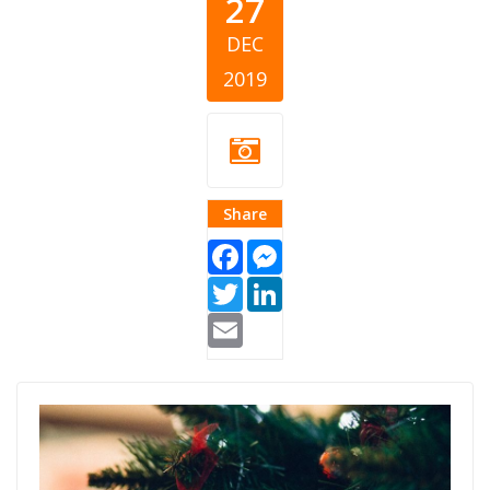
27
DEC
2019
Share
Facebook
Messenger
Twitter
LinkedIn
Email
praznici-
davanja-