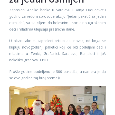
Zaposleni Addiko banke u Sarajevu i Banja Luci devetu
godinu za redom sprovode akciju “Jedan paketić za jedan
osmijeh“, sa sa ciljem da bolesnim i socijalno ugroženim
deci i mladima ulepšaju praznične dane.
U okviru akcije, zaposleni prikupljaju novac, od koga se
kupuju novogodišnji paketići koji će biti podeljeni deci i
mladima u Zenici, Gračanici, Sarajevu, Banjaluci i još
nekoliko gradova u BiH.
Prošle godine podeljeno je 300 paketića, a namera je da
se ove godine taj broj premaši.