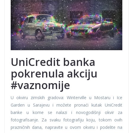
UniCredit banka
pokrenula akciju
#vaznomije
U okviru zimskih gradova: Winterville u Mostaru i Ice
Garden u Sarajevu i možete pronaći kutak UniCredit
banke u kome se nalazi i novogodišnji okvir za
fotografisanje. Za svaku fotografiju koju, tokom ovih
prazničnih dana, napravite u ovom okviru i podelite na