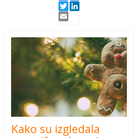
Twitter
LinkedIn
Email
praznici-
davanja-
paketici.jpg
Kako su izgledala