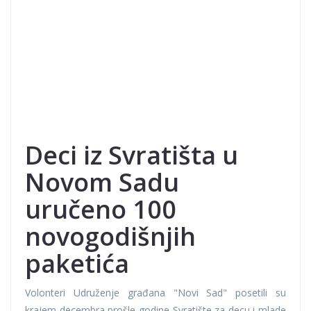
Deci iz Svratišta u
Novom Sadu
uručeno 100
novogodišnjih
paketića
Volonteri Udruženje građana "Novi Sad" posetili su
krajem decembra prošle godine Svratište za decu i mlade