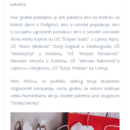
paketiće.
Ove godine podeljeno je 206 paketića deci na Institutu za
bolesti djece u Podgorici, deci iz romske populacije, deci
iz socijalno ugroženih porodica i deci iz seoskih osnovnih
škola među kojima su OŠ ”Šćepan Đukić” u Lijevoj Rijeci,
OŠ "Blažo Mraković" Donji Zagarač u Danilovgradu, OŠ
”Međurječje” u Kolašinu, “OŠ "Mojsije Stevanović"
Manastir Morača u Kolašinu, OŠ "Milovan Rakočević"u
Lepencu u Mojkovcu, OŠ ”Šunjo Pešikan” na Cetinju.
NVO
Pčelica
, uz podršku velikog broja društveno
odgovornih kompanija, osmu godinu za redom realizuje
veliku humanitarnu akciju dodele paketića pod sloganom
“Dodaj čaroliju”.