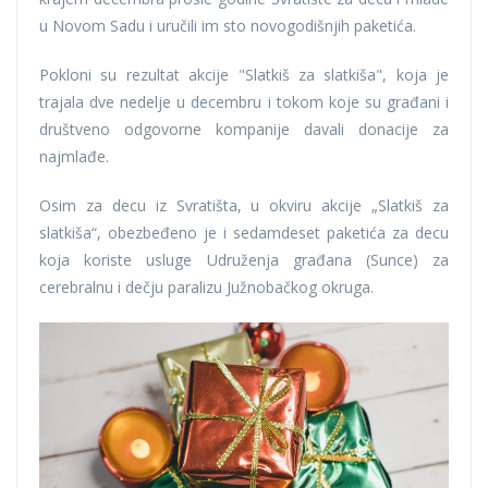
u Novom Sadu i uručili im sto novogodišnjih paketića.
Pokloni su rezultat akcije "Slatkiš za slatkiša", koja je
trajala dve nedelje u decembru i tokom koje su građani i
društveno odgovorne kompanije davali donacije za
najmlađe.
Osim za decu iz Svratišta, u okviru akcije „Slatkiš za
slatkiša“, obezbeđeno je i sedamdeset paketića za decu
koja koriste usluge Udruženja građana (Sunce) za
cerebralnu i dečju paralizu Južnobačkog okruga.