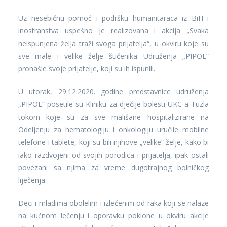
Uz nesebičnu pomoć i podršku humanitaraca iz BiH i
inostranstva uspešno je realizovana i akcija „Svaka
neispunjena želja traži svoga prijatelja“, u okviru koje su
sve male i velike želje štićenika Udruženja „PIPOL“
pronašle svoje prijatelje, koji su ih ispunili.
U utorak, 29.12.2020. godine predstavnice udruženja
„PIPOL“ posetile su Kliniku za dječije bolesti UKC-a Tuzla
tokom koje su za sve mališane hospitalizirane na
Odeljenju za hematologiju i onkologiju uručile mobilne
telefone i tablete, koji su bili njihove „velike“ želje, kako bi
iako razdvojeni od svojih porodica i prijatelja, ipak ostali
povezani sa njima za vreme dugotrajnog bolničkog
liječenja.
Deci i mladima obolelim i izlečenim od raka koji se nalaze
na kućnom lečenju i oporavku poklone u okviru akcije