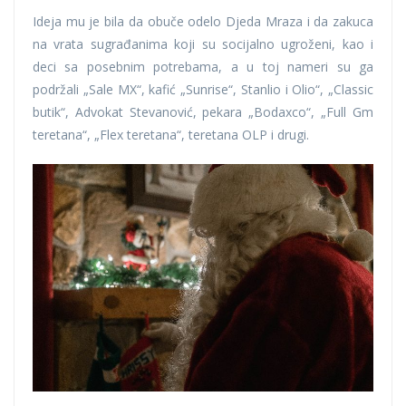
Ideja mu je bila da obuče odelo Djeda Mraza i da zakuca
na vrata sugrađanima koji su socijalno ugroženi, kao i
deci sa posebnim potrebama, a u toj nameri su ga
podržali „Sale MX“, kafić „Sunrise“, Stanlio i Olio“, „Classic
butik“, Advokat Stevanović, pekara „Bodaxco“, „Full Gm
teretana“, „Flex teretana“, teretana OLP i drugi.