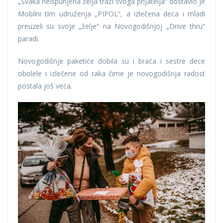
„Svaka neispunjena želja traži svoga prijatelja“ dostavio je
Mobilni tim udruženja „PIPOL“, a izlečena deca i mladi
preuzeli su svoje „želje“ na Novogodišnjoj „Drive thru“
paradi.
Novogodišnje paketiće dobila su i braća i sestre dece
obolele i izlečene od raka čime je novogodišnja radost
postala još veća.