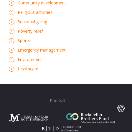
Community development
Religious activities
Seasonal giving
Poverty relief
Sports
Emergency management
Environment
Healthcare
Podržali