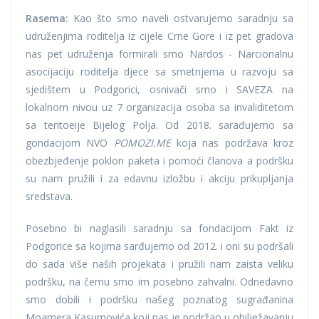
Rasema:
Kao što smo naveli ostvarujemo saradnju sa
udruženjima roditelja iz cijele Crne Gore i iz pet gradova
nas pet udruženja formirali smo Nardos - Narcionalnu
asocijaciju roditelja djece sa smetnjema u razvoju sa
sjedištem u Podgorici, osnivači smo i SAVEZA na
lokalnom nivou uz 7 organizacija osoba sa invaliditetom
sa teritoeije Bijelog Polja. Od 2018. sarađujemo sa
gondacijom NVO
POMOZI.ME
koja nas podržava kroz
obezbjeđenje poklon paketa i pomoći članova a podršku
su nam pružili i za edavnu izložbu i akciju prikupljanja
sredstava.
Posebno bi naglasili saradnju sa fondacijom Fakt iz
Podgorice sa kojima sarđujemo od 2012. i oni su podršali
do sada više naših projekata i pružili nam zaista veliku
podršku, na čemu smo im posebno zahvalni. Odnedavno
smo dobili i podršku našeg poznatog sugrađanina
Moamera Kasumovića koji nas je podržao u obilježavanju