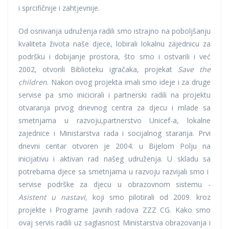
i sprcifičnije i zahtjevnije.
Od osnivanja udruženja radili smo istrajno na poboljšanju
kvaliteta života naše djece, lobirali lokalnu zajednicu za
podršku i dobijanje prostora, što smo i ostvarili i već
2002, otvorili Biblioteku igračaka, projekat
Save the
children
. Nakon ovog projekta imali smo ideje i za druge
servise pa smo inicicirali i partnerski radili na projektu
otvaranja prvog dnevnog centra za djecu i mlade sa
smetnjama u razvoju,partnerstvo Unicef-a, lokalne
zajednice i Ministarstva rada i socijalnog staranja. Prvi
dnevni centar otvoren je 2004. u Bijelom Polju na
inicijativu i aktivan rad našeg udruženja. U skladu sa
potrebama djece sa smetnjama u razvoju razvijali smo i
servise podrške za djecu u obrazovnom sistemu -
Asistent u nastavi,
koji smo pilotirali od 2009. kroz
projekte i Programe Javnih radova ZZZ CG. Kako smo
ovaj servis radili uz saglasnost Ministarstva obrazovanja i