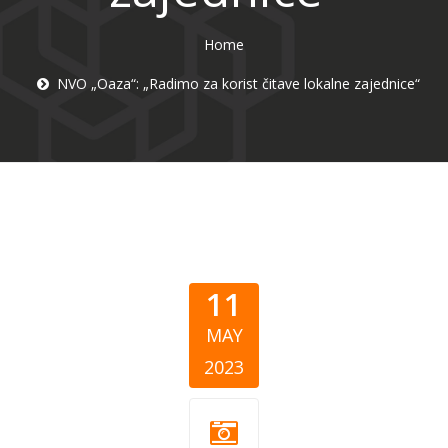
Home
NVO „Oaza“: „Radimo za korist čitave lokalne zajednice“
11
MAY
2023