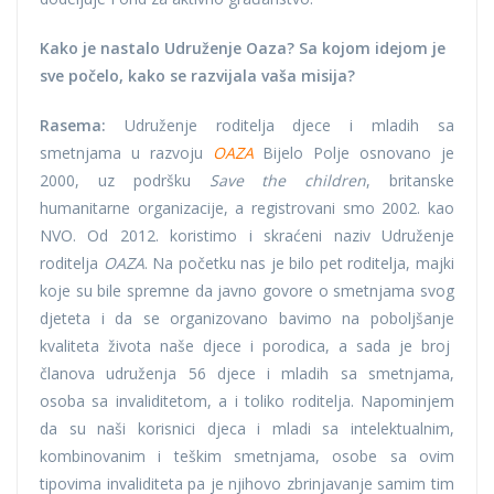
Kako je nastalo Udruženje Oaza? Sa kojom idejom je
sve počelo, kako se razvijala vaša misija?
Rasema:
Udruženje roditelja djece i mladih sa
smetnjama u razvoju
OAZA
Bijelo Polje osnovano je
2000, uz podršku
Save the children
, britanske
humanitarne organizacije, a registrovani smo 2002. kao
NVO. Od 2012. koristimo i skraćeni naziv Udruženje
roditelja
OAZA
. Na početku nas je bilo pet roditelja, majki
koje su bile spremne da javno govore o smetnjama svog
djeteta i da se organizovano bavimo na poboljšanje
kvaliteta života naše djece i porodica, a sada je broj
članova udruženja 56 djece i mladih sa smetnjama,
osoba sa invaliditetom, a i toliko roditelja. Napominjem
da su naši korisnici djeca i mladi sa intelektualnim,
kombinovanim i teškim smetnjama, osobe sa ovim
tipovima invaliditeta pa je njihovo zbrinjavanje samim tim