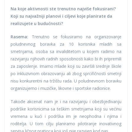
Na koje aktivnosti ste trenutno najviše fokusirani?
Koji su najvažniji planovi i ciljevi koje planirate da
realizujete u budućnosti?
Rasema:
Trenutno se fokusiramo na organizovanje
poludnevnog boravka za 10 korisnika mladih sa
smetnjama, osoba sa invaliditetom u kojem radimo na
razvijanju njihovih radnih sposobnosti kako bi ih pripremili
za zaposlenje. Imamo mlade koji su završili srednje škole
po inkluzivnom obrazovanju ali zbog sprcifičnosti smetnji
nisu konkurentni na tržištu rada. U poludnevnom boravku
organizujemo i muzičke, likovne i sportske radionice.
Takođe akcenat nam je i na razvijanju i obezbjeđivanju
podrške korisnicima sa teškim smetnjama koji su većinu
vremena u kući i podrška im je neophodna i njima i
roditelja. U tom cilju planiramo pilotiranje inovativnog
servisa ličnog pratioca koji još nije razvijen kod nas.