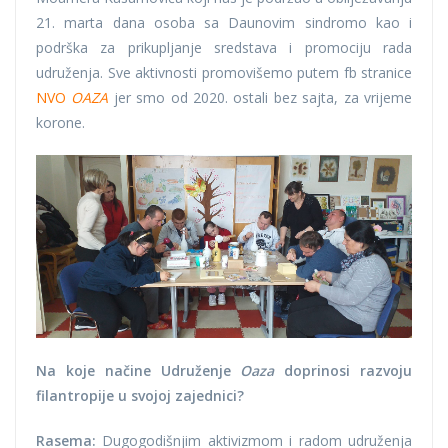
21. marta dana osoba sa Daunovim sindromo kao i
podrška za prikupljanje sredstava i promociju rada
udruženja. Sve aktivnosti promovišemo putem fb stranice
NVO
OAZA
jer smo od 2020. ostali bez sajta, za vrijeme
korone.
Na koje načine Udruženje
Oaza
doprinosi razvoju
filantropije u svojoj zajednici?
Rasema:
Dugogodišnjim aktivizmom i radom udruženja