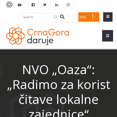
Search
Search
MNE
form
NVO „Oaza“:
„Radimo za korist
čitave lokalne
zajednice“