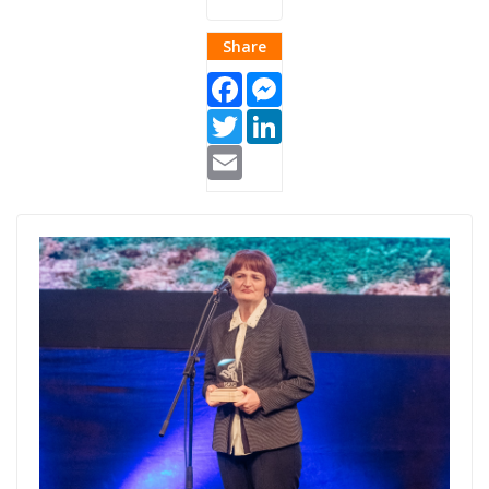
Share
Facebook
Messenger
Twitter
LinkedIn
Email
oaza-cover.png