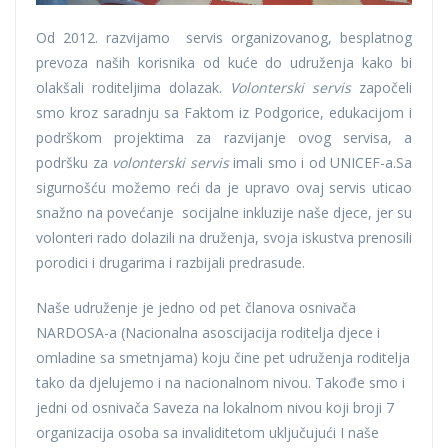
Od 2012. razvijamo servis organizovanog, besplatnog
prevoza naših korisnika od kuće do udruženja kako bi
olakšali roditeljima dolazak.
Volonterski servis
započeli
smo kroz saradnju sa Faktom iz Podgorice, edukacijom i
podrškom projektima za razvijanje ovog servisa, a
podršku za
volonterski servis
imali smo i od UNICEF-a.Sa
sigurnošću možemo reći da je upravo ovaj servis uticao
snažno na povećanje socijalne inkluzije naše djece, jer su
volonteri rado dolazili na druženja, svoja iskustva prenosili
porodici i drugarima i razbijali predrasude.
Naše udruženje je jedno od pet članova osnivača
NARDOSA-a (Nacionalna asoscijacija roditelja djece i
omladine sa smetnjama) koju čine pet udruženja roditelja
tako da djelujemo i na nacionalnom nivou. Takođe smo i
jedni od osnivača Saveza na lokalnom nivou koji broji 7
organizacija osoba sa invaliditetom uključujući I naše