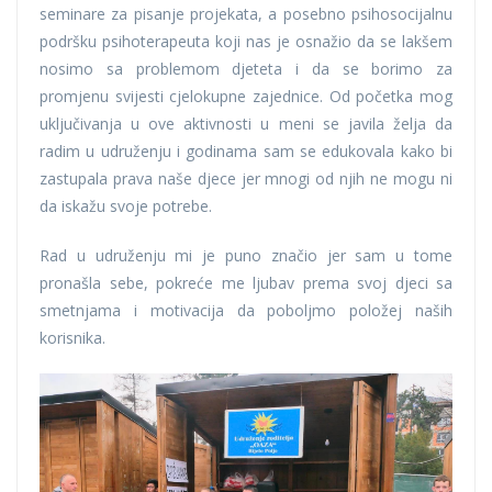
seminare za pisanje projekata, a posebno psihosocijalnu
podršku psihoterapeuta koji nas je osnažio da se lakšem
nosimo sa problemom djeteta i da se borimo za
promjenu svijesti cjelokupne zajednice. Od početka mog
uključivanja u ove aktivnosti u meni se javila želja da
radim u udruženju i godinama sam se edukovala kako bi
zastupala prava naše djece jer mnogi od njih ne mogu ni
da iskažu svoje potrebe.
Rad u udruženju mi je puno značio jer sam u tome
pronašla sebe, pokreće me ljubav prema svoj djeci sa
smetnjama i motivacija da poboljmo položej naših
korisnika.