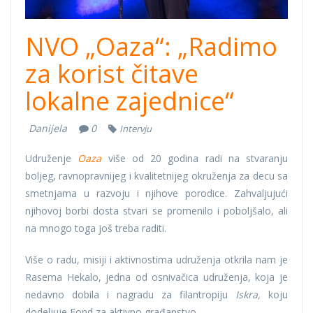
NVO „Oaza“: „Radimo
za korist čitave
lokalne zajednice“
Danijela
0
Intervju
Udruženje
Oaza
više od 20 godina radi na stvaranju
boljeg, ravnopravnijeg i kvalitetnijeg okruženja za decu sa
smetnjama u razvoju i njihove porodice. Zahvaljujući
njihovoj borbi dosta stvari se promenilo i poboljšalo, ali
na mnogo toga još treba raditi.
Više o radu, misiji i aktivnostima udruženja otkrila nam je
Rasema Hekalo, jedna od osnivačica udruženja, koja je
nedavno dobila i nagradu za filantropiju
Iskra,
koju
dodeljuje Fond za aktivno građanstvo.