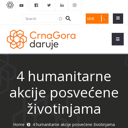
Search
Search
MNE
form
4 humanitarne
akcije posvećene
životinjama
Home
4 humanitarne akcije posvećene životinjama