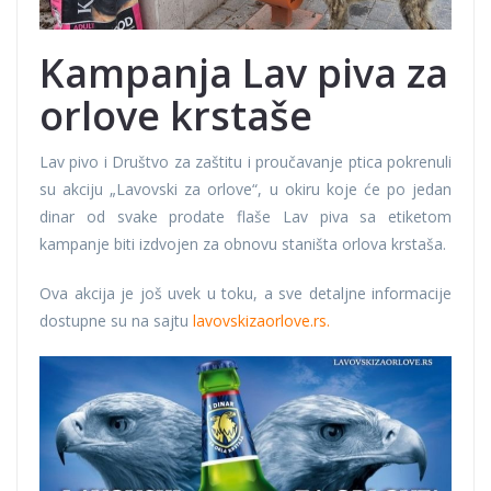
Kampanja Lav piva za
orlove krstaše
Lav pivo i Društvo za zaštitu i proučavanje ptica pokrenuli
su akciju „Lavovski za orlove“, u okiru koje će po jedan
dinar od svake prodate flaše Lav piva sa etiketom
kampanje biti izdvojen za obnovu staništa orlova krstaša.
Ova akcija je još uvek u toku, a sve detaljne informacije
dostupne su na sajtu
lavovskizaorlove.rs.