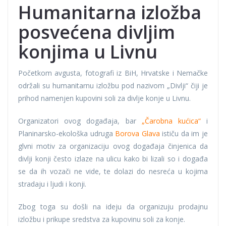
Humanitarna izložba
posvećena divljim
konjima u Livnu
Početkom avgusta, fotografi iz BiH, Hrvatske i Nemačke
održali su humanitarnu izložbu pod nazivom „Divlji“ čiji je
prihod namenjen kupovini soli za divlje konje u Livnu.
Organizatori ovog događaja, bar
„Čarobna kućica“
i
Planinarsko-ekološka udruga
Borova Glava
ističu da im je
glvni motiv za organizaciju ovog događaja činjenica da
divlji konji često izlaze na ulicu kako bi lizali so i događa
se da ih vozači ne vide, te dolazi do nesreća u kojima
stradaju i ljudi i konji.
Zbog toga su došli na ideju da organizuju prodajnu
izložbu i prikupe sredstva za kupovinu soli za konje.