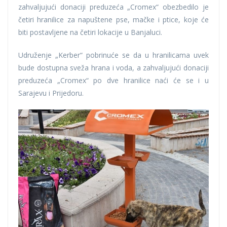
zahvaljujući donaciji preduzeća „Cromex“ obezbedilo je
četiri hranilice za napuštene pse, mačke i ptice, koje će
biti postavljene na četiri lokacije u Banjaluci.
Udruženje „Kerber“ pobrinuće se da u hranilicama uvek
bude dostupna sveža hrana i voda, a zahvaljujući donaciji
preduzeća „Cromex“ po dve hranilice naći će se i u
Sarajevu i Prijedoru.