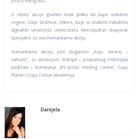
juna u Beogradu.
U okviru akcije građeni imali priliku da kupe unikatne
cegere, šolje, bedževe, stikere, koje su studenti Fakulteta
digitalnih umetnosti Univerziteta Metropolitan dizajnirali
specijalno za ovu humanitarnu akciju.
Humanitarnu akciju, pod sloganom „Kupi- doniraj –
nahrani“, su donacijom štampe i propratnog materijala
podržale i štamparije JPC-Jovšić Printing Centar, Copy
Planet i Copy Centar Akademija.
Danijela