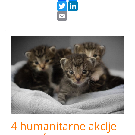
Twitter
LinkedIn
Email
napustene-
zivotinje-
orgnizacije-
pomoc.jpg
4 humanitarne akcije