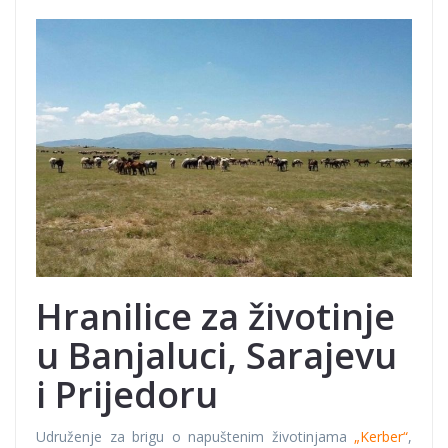
Hranilice za životinje
u Banjaluci, Sarajevu
i Prijedoru
Udruženje za brigu o napuštenim životinjama
„Kerber“
,