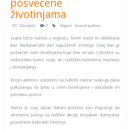
posvećene
životinjama
BY:
Danijela
0
Region
Animal welfare
Svaka treća subota u avgustu, širom sveta se obeležava
kao Međunarodni dan napuštenih žvotinja. Ovaj dan je
posvećen svim životinjama koje žive na ulici i izložene su
nedostatku hrane, vode, ali i različitim bolestima, mučenju
i zlostavljanju.
Brojni aktivisti i volonteri, na različite načine svakoga dana
pokušavaju da brinu o ovim životinjama i obezbede im
potrebnu pomoć.
Nama je ovaj važan datum poslužio kao inspracija da
skrenemo pažnju na različite akcije, inicijative i kampanje
posvećene dobrobiti životinja.