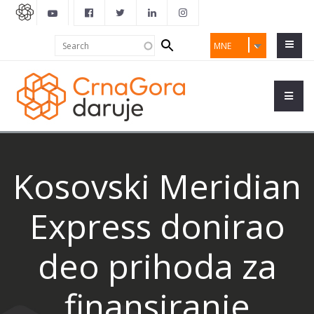
Search
Search
MNE
form
Kosovski Meridian
Express donirao
deo prihoda za
finansiranje