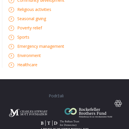
Community development
Religious activities
Seasonal giving
Poverty relief
Sports
Emergency management
Environment
Healthcare
Podržali