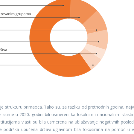
e strukturu primaoca. Tako su, za razliku od prethodnih godina, najv
e sume u 2020. godini bili usmereni ka lokalnim i nacionalnim vlasti
titucijama vlasti su bila usmerena na ublažavanje negativnih posled
je podrška upućena državi uglavnom bila fokusirana na pomoć u v