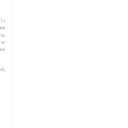
 11
ini
nju
 se
ine
od,