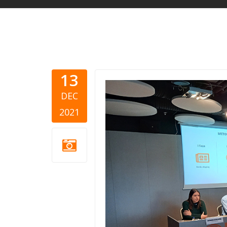
13
CG-1.jpg
DEC
2021