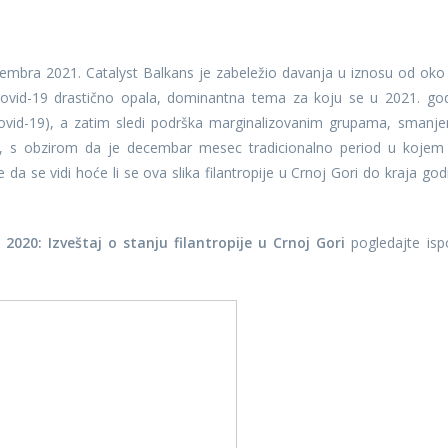
cembra 2021. Catalyst Balkans je zabeležio davanja u iznosu od oko
ovid-19 drastično opala, dominantna tema za koju se u 2021. god
ovid-19), a zatim sledi podrška marginalizovanim grupama, smanje
m, s obzirom da je decembar mesec tradicionalno period u kojem
 da se vidi hoće li se ova slika filantropije u Crnoj Gori do kraja god
2020: Izveštaj o stanju filantropije u Crnoj Gori
pogledajte isp