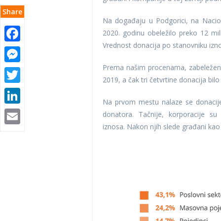
Share
Na događaju u Podgorici, na Nacion
Facebook
2020. godinu obeležilo preko 12 mili
Vrednost donacija po stanovniku iznos
Messenger
Prema našim procenama, zabeleženi i
Twitter
2019, a čak tri četvrtine donacija bi
LinkedIn
Na prvom mestu nalaze se donacije pri
Email
donatora. Tačnije, korporacije 
iznosa. Nakon njih slede građani kao d