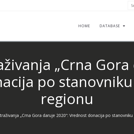
Sea
HOME
DATABASE
raživanja „Crna Gora
acija po stanovniku
regionu
istraživanja „Crna Gora daruje 2020“: Vrednost donacija po stanovnik