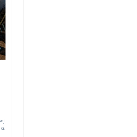
nji
 su