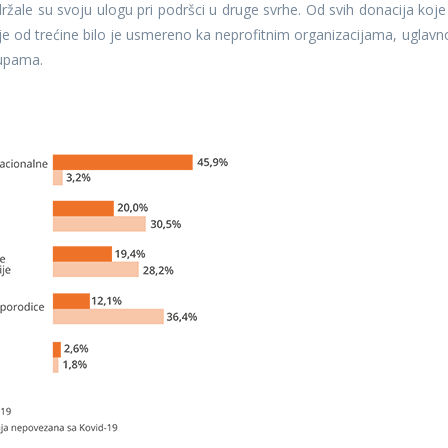
ržale su svoju ulogu pri podršci u druge svrhe. Od svih donacija koje
nje od trećine bilo je usmereno ka neprofitnim organizacijama, uglav
rupama.