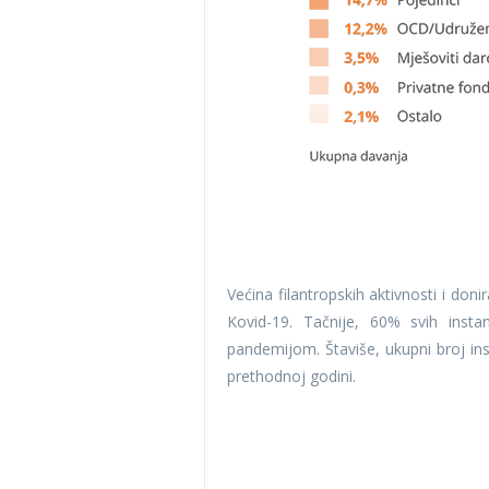
Većina filantropskih aktivnosti i don
Kovid-19. Tačnije, 60% svih inst
pandemijom. Štaviše, ukupni broj i
prethodnoj godini.