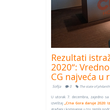
Rezultati istr
2020“: Vredno
CG najveća u 
Sofija
0
The state of philant
U utorak 7. decembra, zajedno sa p
izveštaj
„Crna Gora daruje 2020: Iz
građani i kompanije u toj zemlji pod