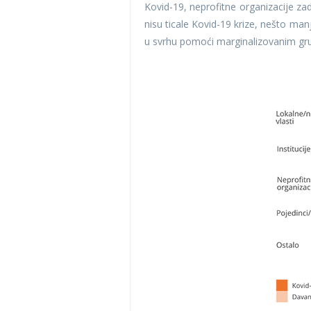
Kovid-19, neprofitne organizacije zad
nisu ticale Kovid-19 krize, nešto ma
u svrhu pomoći marginalizovanim g