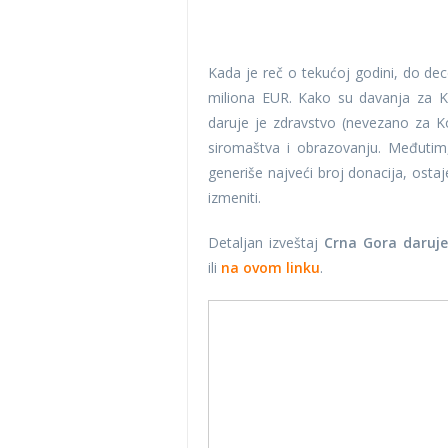
Kada je reč o tekućoj godini, do de
miliona EUR. Kako su davanja za K
daruje je zdravstvo (nevezano za K
siromaštva i obrazovanju. Međuti
generiše najveći broj donacija, ostaje
izmeniti.
Detaljan izveštaj
Crna Gora daruje 
ili
na ovom linku
.