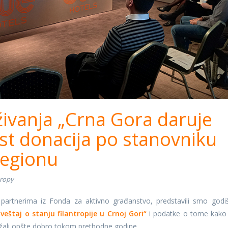
aživanja „Crna Gora daruje
st donacija po stanovniku
regionu
hropy
artnerima iz Fonda za aktivno građanstvo, predstavili smo godiš
veštaj o stanju filantropije u Crnoj Gori“
i podatke o tome kako
ržali opšte dobro tokom prethodne godine.