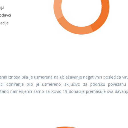
iranih iznosa bila je usmerena na ublažavanje negativnih posledica vir
anci doniranja bilo je usmereno isključivo za podršku povezanu
nstanci namenjenih samo za Kovid-19 donacije premašuje sva davanj