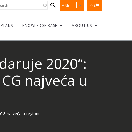
Search
rch
Login
MNE
form
PLANS
KNOWLEDGE BASE
ABOUT US
 daruje 2020“:
 CG najveća u
u CG najveća u regionu