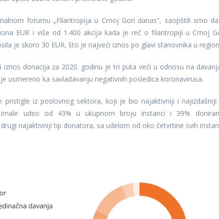
alnom forumu „Filantropija u Crnoj Gori danas“, saopštili smo da
ona EUR i više od 1.400 akcija kada je reč o filantropiji u Crnoj Go
ila je skoro 30 EUR, što je najveći iznos po glavi stanovnika u region
znos donacija za 2020. godinu je tri puta veći u odnosu na davanj
lo je usmereno ka savladavanju negativnih posledica koronavirusa.
stigle iz poslovnog sektora, koji je bio najaktivniji i najizdašniji 
su imale udeo od 43% u ukupnom broju instanci i 39% donira
rugi najaktivniji tip donatora, sa udelom od oko četvrtine svih instan