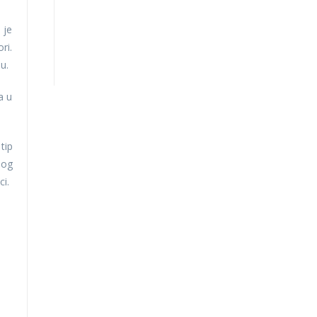
 je
ri.
u.
a u
tip
nog
ci.