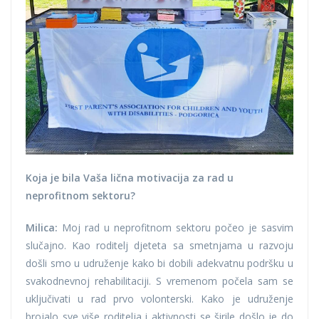
Koja je bila Vaša lična motivacija za rad u
neprofitnom sektoru?
Milica:
Moj rad u neprofitnom sektoru počeo je sasvim
slučajno. Kao roditelj djeteta sa smetnjama u razvoju
došli smo u udruženje kako bi dobili adekvatnu podršku u
svakodnevnoj rehabilitaciji. S vremenom počela sam se
uključivati u rad prvo volonterski. Kako je udruženje
brojalo sve više roditelja i aktivnosti se širile došlo je do