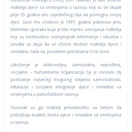
roditelja djece sa smetnjama u razvoju koji su se okupili
prije 25 godina oko zajedničkog cilja da pomognu svojoj
djeci.
Save the children
je 1997. godine pokrenuo prvu
biblioteku igračaka koja je bila mjesto sastajanja roditelja
koji su međusobno razmjenjivali informacije i iskustva i
izrodila se ideja da se oformi društvo roditelja djece i
omladine, tada sa, posebnim potrebama Crne Gore.
Udruženje je dobrovoljna, samostalna, neprofitna,
socijalno – humanitarna organizacija čiji je osnovni cilj
postizanje najvećeg mogućeg stepena samostalnosti,
edukacije i socijalne integracije djece i omladine sa
smetnjama u psihofizičkom razvoju.
Osnovali su ga roditelji prevashodno sa željom da
poboljšaju kvalitet života djece i omladine sa smetnjama
u razvoju.