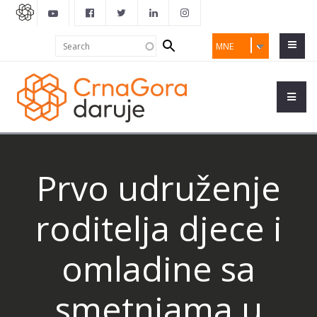
Search
Search
MNE
form
Prvo udruženje
roditelja djece i
omladine sa
smetnjama u