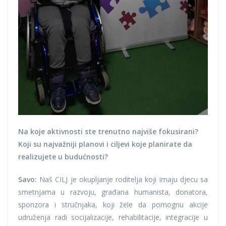
Na koje aktivnosti ste trenutno najviše fokusirani?
Koji su najvažniji planovi i ciljevi koje planirate da
realizujete u budućnosti?
Savo:
Naš CILJ je okupljanje roditelja koji imaju djecu sa
smetnjama u razvoju, građana humanista, donatora,
sponzora i stručnjaka, koji žele da pomognu akcije
udruženja radi socijalizacije, rehabilitacije, integracije u