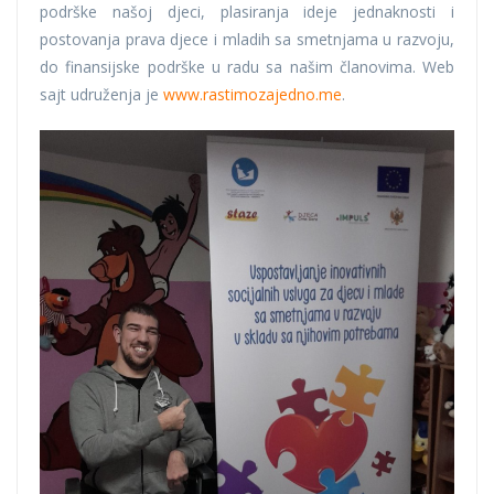
podrške našoj djeci, plasiranja ideje jednaknosti i
postovanja prava djece i mladih sa smetnjama u razvoju,
do finansijske podrške u radu sa našim članovima. Web
sajt udruženja je
www.rastimozajedno.me
.