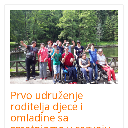
prvo-udruzenje-
cover.png
Prvo udruženje
roditelja djece i
omladine sa