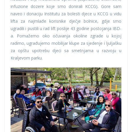
infuzione dozere koje smo donirali KCCG). Gore sam
naveo i donaciju Institutu za bolesti djece u KCCG u vidu
lifta za najmlađe korisnike dječje bolnice, gdje smo
ugradili i pustili u rad lift poslije 43 godine postojanja IBD-
a. Pomažemo oko očuvanja okoline zgrade u kojoj
radimo, ugrađujemo mobilijar klupe za sjedenje i ljuljašku
za opštu upotrebu djeci sa smetnjama u razvoju u
Kraljevom parku.