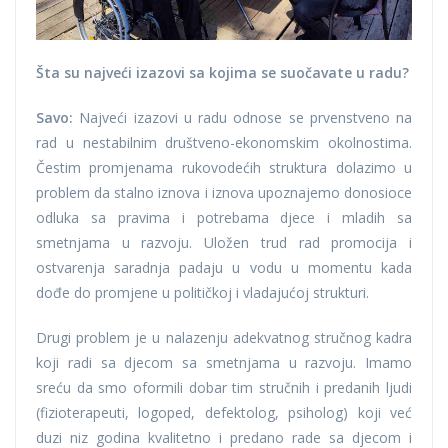
Šta su najveći izazovi sa kojima se suočavate u radu?
Savo:
Najveći izazovi u radu odnose se prvenstveno na
rad u nestabilnim društveno-ekonomskim okolnostima.
Čestim promjenama rukovodećih struktura dolazimo u
problem da stalno iznova i iznova upoznajemo donosioce
odluka sa pravima i potrebama djece i mladih sa
smetnjama u razvoju. Uložen trud rad promocija i
ostvarenja saradnja padaju u vodu u momentu kada
dođe do promjene u političkoj i vladajućoj strukturi.
Drugi problem je u nalazenju adekvatnog stručnog kadra
koji radi sa djecom sa smetnjama u razvoju. Imamo
sreću da smo oformili dobar tim stručnih i predanih ljudi
(fizioterapeuti, logoped, defektolog, psiholog) koji već
duzi niz godina kvalitetno i predano rade sa djecom i