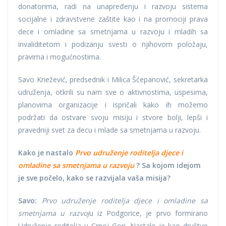
donatorima, radi na unapređenju i razvoju sistema
socijalne i zdravstvene zaštite kao i na promociji prava
dece i omladine sa smetnjama u razvoju i mladih sa
invaliditetom i podizanju svesti o njihovom položaju,
pravima i mogućnostima.
Savo Knežević, predsednik i Milica Šćepanović, sekretarka
udruženja, otkrili su nam sve o aktivnostima, uspesima,
planovima organizacije i ispričali kako ih možemo
podržati da ostvare svoju misiju i stvore bolji, lepši i
pravedniji svet za decu i mlade sa smetnjama u razvoju.
Kako je nastalo
Prvo udruženje roditelja djece i
omladine sa smetnjama u razvoju
? Sa kojom idejom
je sve počelo, kako se razvijala vaša misija?
Savo:
Prvo udruženje roditelja djece i omladine sa
smetnjama u razvoj
u iz Podgorice, je prvo formirano
Udruženje roditelja u Crnoj Gori. Nastalo je kao društvo