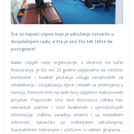
Šta su najveći uspesi koje je udruženje ostvarilo u
dosadašnjem radu, a šta je ono što tek želite da
postignete?
Savo:
Uspjeh naše organizacije, s obzirom na način
finansiranja, je što već 25 godina uspijevamo da održimo
kontinuitet i kvalitet pružanja usluga neophodnih za
rehabilitaciju i socijalizaciju djece i mladih sa smetnjama u
razvoju. Ponosni smo na veliki broj uspješno realozovanih
projekat. Prepoznati smo kod donosioca odluka kao
relevantan partner i izvor kvalitetnih i vjerodostojnih
informacija. Odličnu saradnju imamo i sa nevladinim
sektorom, naraočito sa roditeljskim udruženjima.
Konstatntnim lobiranjem i učešćem u radnim grupama ,