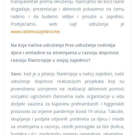
transparentan prema okruženju. Nastojimo da kroz razne
događaje, prezentacije i aktivnosti pokazemo na čemu
radimo i da budemo vidljivi i prisutni u zajednici.
Podsjećamo, web sajt udruženja je
www.rastimozajedno.me
.
Na koje načine udruženje Prvo udruženje roditelja
djece i omladine sa smetnjama u razvoju doprinosi
razvoju filantropije u svojoj zajednici?
Savo:
Kad je u pitanju filantropija u našoj zajednici, naše
udruženje doprinosi realizacijom projekata koji su
prvenstveno usmjereni na realizaciji aktivnosti pomoći
socijalno ugroženim članovima naše organizacije u vidu
dodjele vaučera za kupovinu prehrambenih i higijenskih
proizvoda za vrijeme pandemije kovid 19 virusa. Takođe,
skupljanje i podjela odjevnih predmeta za djecu i mlade
sa smetnjama u razvoju, raznih pomagala za iste (kolica,
hodalice i sl.), medicinsku opremu (aspiratore, oksimetre,