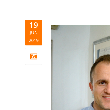
19
mfs emma
JUN
aldijana.p
2019