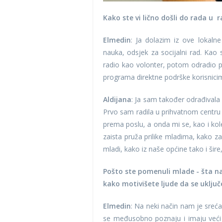
Kako ste vi lično došli do rada u 
Elmedin
: Ja dolazim iz ove lokalne
nauka, odsjek za socijalni rad. Kao
radio kao volonter, potom odradio pr
programa direktne podrške korisnici
Aldijana
: Ja sam također odrađivala p
Prvo sam radila u prihvatnom centru Du
prema poslu, a onda mi se, kao i kol
zaista pruža prilike mladima, kako za
mladi, kako iz naše općine tako i šir
Pošto ste pomenuli mlade - šta na
kako motivišete ljude da se uključ
Elmedin
: Na neki način nam je sreća 
se međusobno poznaju i imaju veći u