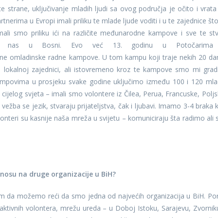
te strane, uključivanje mladih ljudi sa ovog područja je očito i vrata
nerima u Evropi imali priliku te mlade ljude voditi i u te zajednice što
i smo priliku ići na različite međunarodne kampove i sve te stv
 kod nas u Bosni. Evo već 13. godinu u Potočarima
ne omladinske radne kampove. U tom kampu koji traje nekih 20 da
 lokalnoj zajednici, ali istovremeno kroz te kampove smo mi gradil
ampovima u prosjeku svake godine uključimo između 100 i 120 mla
iz cijelog svjeta – imali smo volontere iz Čilea, Perua, Francuske, Poljs
vežba se jezik, stvaraju prijateljstva, čak i ljubavi. Imamo 3-4 braka k
lonteri su kasnije naša mreža u svijetu – komuniciraju šta radimo ali s
dnosu na druge organizacije u BiH?
im da možemo reći da smo jedna od najvećih organizacija u BiH. Po
ktivnih volontera, mrežu ureda – u Doboj Istoku, Sarajevu, Zvornik