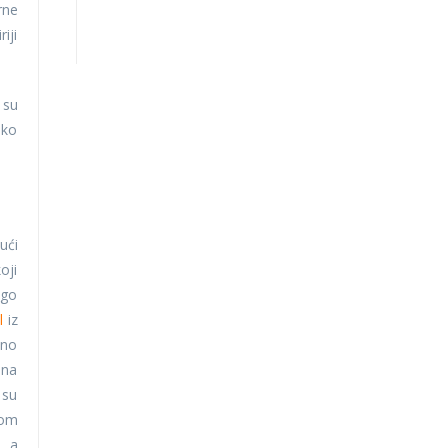
rne
iji
 su
ako
ući
oji
ogo
l
iz
vno
 na
 su
tom
, a