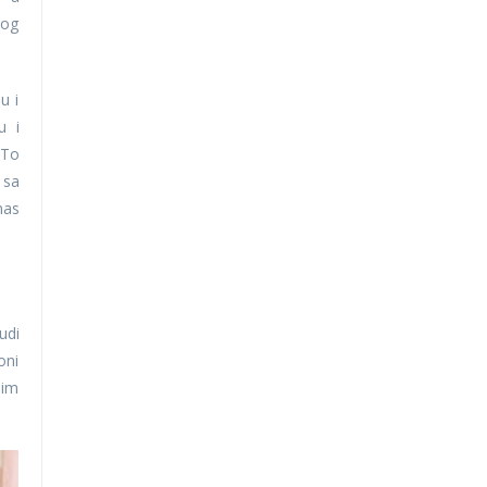
nog
u i
u i
 To
 sa
nas
udi
oni
 im