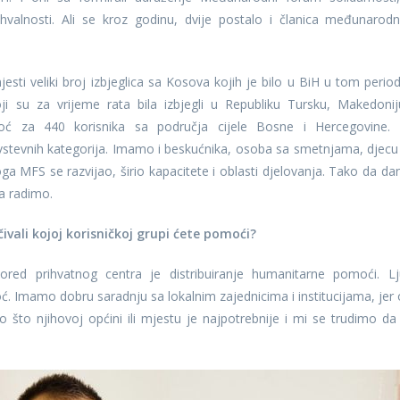
alnosti. Ali se kroz godinu, dvije postalo i članica međunarod
esti veliki broj izbjeglica sa Kosova kojih je bilo u BiH u tom period
ji su za vrijeme rata bila izbjegli u Republiku Tursku, Makedonij
ć za 440 korisnika sa područja cijele Bosne i Hercegovine.
dravstevnih kategorija. Imamo i beskućnika, osoba sa smetnjama, djecu
 MFS se razvijao, širio kapacitete i oblasti djelovanja. Tako da da
a radimo.
ivali kojoj korisničkoj grupi ćete pomoći?
ored prihvatnog centra je distribuiranje humanitarne pomoći. Lj
ć. Imamo dobru saradnju sa lokalnim zajednicima i institucijama, jer 
o što njihovoj općini ili mjestu je najpotrebnije i mi se trudimo da