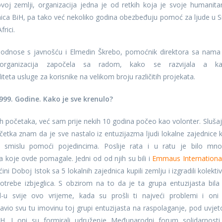
voj zemlji, organizacija jedna je od retkih koja je svoje humanita
ranica BiH, pa tako već nekoliko godina obezbeđuju pomoć za ljude u Sir
frici.
 odnose s javnošću i Elmedin Škrebo, pomoćnik direktora sa nama
rganizacija započela sa radom, kako se razvijala a k
teta usluge za korisnike na velikom broju različitih projekata.
999. Godine. Kako je sve krenulo?
h početaka, već sam prije nekih 10 godina počeo kao volonter. Slušaj
etka znam da je sve nastalo iz entuzijazma ljudi lokalne zajednice k
, u smislu pomoći pojedincima. Poslije rata i u ratu je bilo mn
 koje ovde pomagale. Jedni od od njih su bili i
Emmaus Internationa
i Doboj Istok sa 5 lokalnih zajednica kupili zemlju i izgradili kolekti
otrebe izbjeglica. S obzirom na to da je ta grupa entuzijasta bila
-u svije ovo vrijeme, kada su prošli ti najveći problemi i oni
tavio svu tu imovinu toj grupi entuzijasta na raspolaganje, pod uvje
H. I oni su formirali udruženje Međunarodni forum solidarnosti