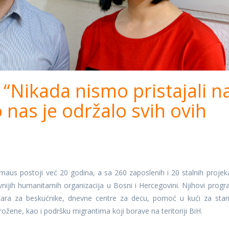
Nikada nismo pristajali n
to nas je održalo svih ovih
us postoji već 20 godina, a sa 260 zaposlenih i 20 stalnih projek
vnijih humanitarnih organizacija u Bosni i Hercegovini. Njihovi progr
ntara za beskućnike, dnevne centre za decu, pomoć u kući za stari
žene, kao i podršku migrantima koji borave na teritoriji BiH.