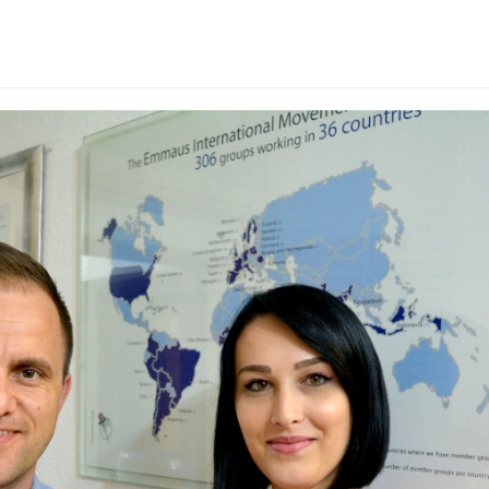
us elmedin
ng