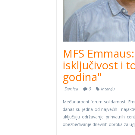
MFS Emmaus: “
isključivost i 
godina"
Danica
0
Intervju
Međunarodni forum solidarnosti Emma
danas su jedna od najvećih i najakti
uključuju održavanje prihvatnih ce
obezbeđivanje dnevnih obroka za ugro