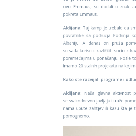
ovo Emmaus, su dodali u znak zahv
pokreta Emmaus.
Aldijana
: Taj kamp je trebalo da smj
povratnike sa područja Podrinja ko
Albaniju. A danas on pruža pomo
su sada korisnici različitih socio-z
poremećajima u ponašanju. Posle toga
imamo 20 stalnih projekata na kojim
Kako ste razvijali programe i odluč
Aldijana
: Naša glavna aktivnost p
se svakodnevno javljaju i traže pomo
nama upute zahtjev ili kažu šta je t
pomognemo.