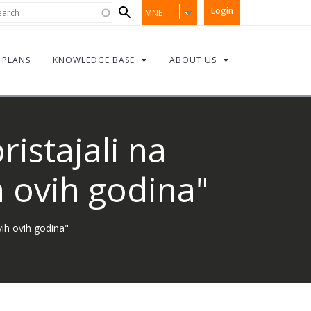
Search
rch
Login
MNE
form
PLANS
KNOWLEDGE BASE
ABOUT US
istajali na
ih ovih godina"
vih ovih godina"