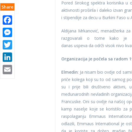
Pored širokog spektra korisnika u o
Share
aktivnosti proširila i daleko izvan g
i stipendije za decu u Burkini Faso u A
Facebook
Messenger
Aldijana Mrkanović, menadžerka za
razgovarali o tome kako je o
Twitter
danas uspeva da održi visok nivo kvali
LinkedIn
Organizacija je počela sa radom 1
Email
Elmedin
: Ja nisam bio ovdje od sami
priče kolega koji su to od samog poč
su i prije bili društveno aktivni
međunarodnih nevladinih organizacija
Francuske. Oni su ovdje na našoj općin
kamp naselje koje se koristilo za p
raspolaganju Emmaus International
odlazili, Emmaus International je os
da je koriste za dobro građan Bi