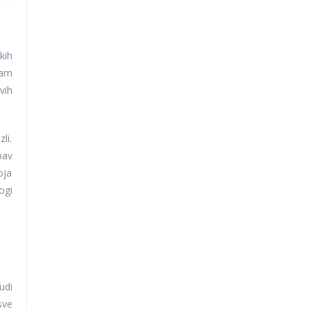
kih
sam
vih
li.
bav
oja
ogi
udi
sve