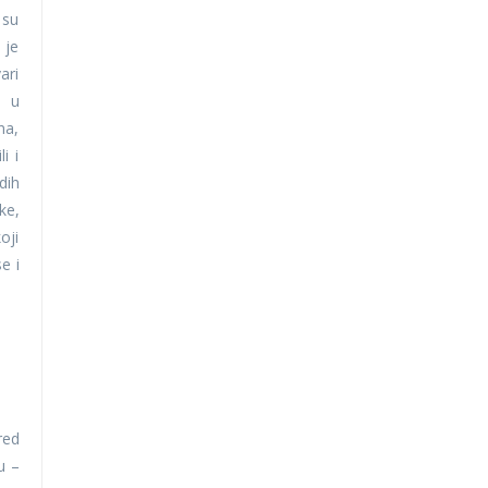
 su
 je
ari
 u
na,
i i
dih
ke,
oji
e i
red
u –