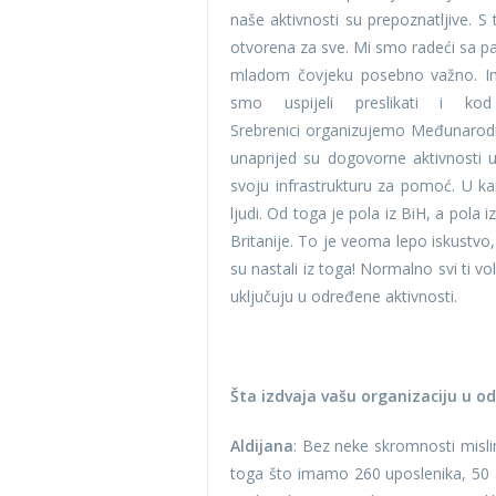
naše aktivnosti su prepoznatljive. S 
otvorena za sve. Mi smo radeći sa part
mladom čovjeku posebno važno. Imal
smo uspijeli preslikati i
Srebrenici organizujemo Međunarod
unaprijed su dogovorne aktivnosti u
svoju infrastrukturu za pomoć. U k
ljudi. Od toga je pola iz BiH, a pola 
Britanije. To je veoma lepo iskustvo, 
su nastali iz toga! Normalno svi ti vo
uključuju u određene aktivnosti.
Šta izdvaja vašu organizaciju u o
Aldijana
: Bez neke skromnosti misl
toga što imamo 260 uposlenika, 50 a