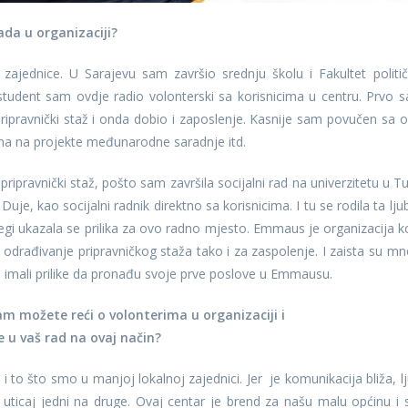
rada u organizaciji?
 zajednice. U Sarajevu sam završio srednju školu i Fakultet politič
 student sam ovdje radio volonterski sa korisnicima u centru. Prvo 
ipravnički staž i onda dobio i zaposlenje. Kasnije sam povučen sa o
ma na projekte međunarodne saradnje itd.
ripravnički staž, pošto sam završila socijalni rad na univerzitetu u Tuz
je, kao socijalni radnik direktno sa korisnicima. I tu se rodila ta lju
egi ukazala se prilika za ovo radno mjesto. Emmaus je organizacija k
 odrađivanje pripravničkog staža tako i za zaspolenje. I zaista su mn
e, imali prilike da pronađu svoje prve poslove u Emmausu.
m možete reći o volonterima u organizaciji i
e u vaš rad na ovaj način?
i to što smo u manjoj lokalnoj zajednici. Jer je komunikacija bliža, lj
ticaj jedni na druge. Ovaj centar je brend za našu malu općinu i 