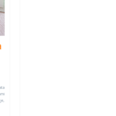
a
ata
ami
je,