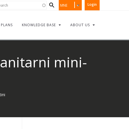
Search
rch
Login
MNE
form
PLANS
KNOWLEDGE BASE
ABOUT US
nitarni mini-
ini