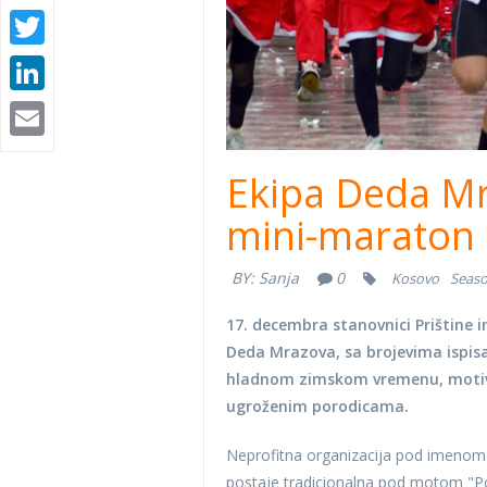
Twitter
LinkedIn
Email
Ekipa Deda Mr
mini-maraton u
BY:
Sanja
0
Kosovo
Seaso
17. decembra stanovnici Prištine i
Deda Mrazova, sa brojevima ispisa
hladnom zimskom vremenu, motivis
ugroženim porodicama.
Neprofitna organizacija pod imenom Pr
postaje tradicionalna pod motom "Po