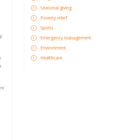
Seasonal giving
Poverty relief
Sports
i:
Emergency management
Environment
Healthcare
e
a
ni