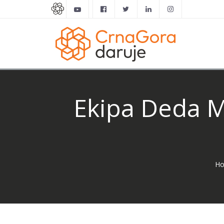
Ekipa Deda M
H