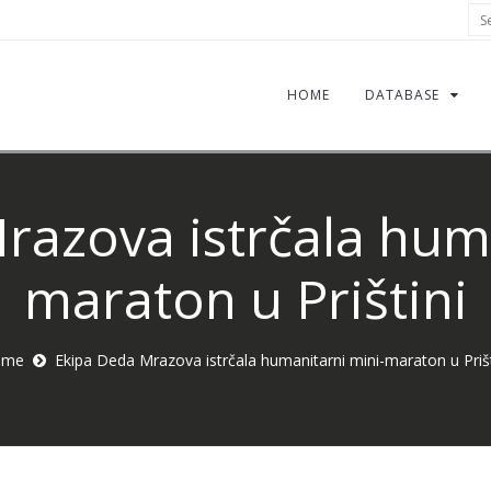
Sea
HOME
DATABASE
razova istrčala huma
maraton u Prištini
ome
Ekipa Deda Mrazova istrčala humanitarni mini-maraton u Prišt