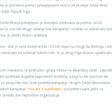
ima je potrebna pomoć prikupljanjem novca od prodaje Deda Mraz
ahir Pajaziti trgu.
 Deda Mraza prikupljeno je dovoljno sredstava za pomoć za 60
o je ovo tek drugo izdanje ove kampanje, rezultati su višestruko bolj
vu je dobilo hranu i poklone.
ora - dok je cena kostima bila 10 EUR, kupci su mogli da doniraju i viš
je namenjen za nošenje tokom trke, te je zbog toga dolazio upakovan
om maratonu se pridružila i grupa trkača na albanskoj obali - zaposle
no podržala događaj kupovinom kostima, a koji su bili sprečeni da
vali su svoju trku kao znak podrške kampanji i drugim Deda Mrazovima.
anizatori kampanje
“You are a Sunflower”
, još jedne sjajne priče sa
 između dve neprofitne organizacije.