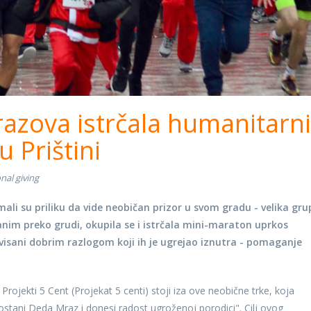
azova istrčala humanitarni
 Prištini
nal giving
mali su priliku da vide neobičan prizor u svom gradu - velika gr
nim preko grudi, okupila se i istrčala mini-maraton uprkos
ani dobrim razlogom koji ih je ugrejao iznutra - pomaganje
ojekti 5 Cent (Projekat 5 centi) stoji iza ove neobične trke, koja
stani Deda Mraz i donesi radost ugroženoj porodici". Cilj ovog