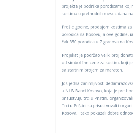
projekta je podrška porodicama koj
kostima u prethodnih mesec dana na Z
Prošle godine, prodajom kostima za
porodica na Kosovu, a ove godine, iak
čak 350 porodica u 7 gradova na Koso
Projekat je podržao veliki broj donat
od simbolične cene za kostim, koji 
sa startnim brojem za maraton.
Još jedna zanimljivost: dedamrazovsk
u NLB Banci Kosovo, koja je prethod
prisustvuju trci u Prištini, organizo
Trci u Prištini su prisustvovali i org
Kosova, i tako pokazali dobre odnose