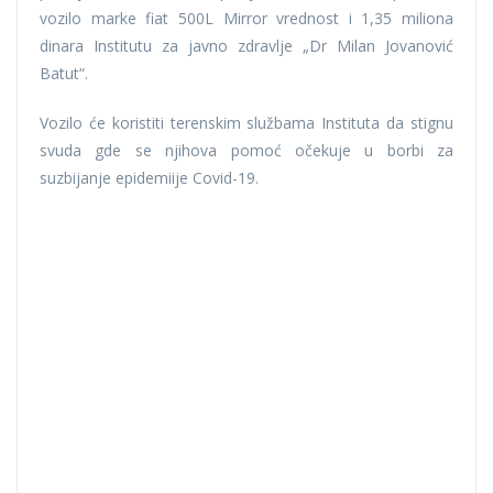
vozilo marke fiat 500L Mirror vrednost i 1,35 miliona
dinara Institutu za javno zdravlje „Dr Milan Jovanović
Batut“.
Vozilo će koristiti terenskim službama Instituta da stignu
svuda gde se njihova pomoć očekuje u borbi za
suzbijanje epidemiije Covid-19.