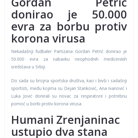
Gordan Petrić
donirao je 50.000
evra za borbu protiv
korona virusa
Nekadašnji fudbaler Partizana Gordan Petrić donirao je
50.000 evra za nabavku neophodnih medicinskih
sredstava u Srbiji.
Do sada su brojna sportska društva, kao i bivši i sadašnji
sportisti, među kojima su Dejan Stanković, Ana Ivanović i
Luka Jović donirali su novac za respiratore i potrebnu
pomoć u borbi protiv korona virusa.
Humani Zrenjaninac
ustupio dva stana