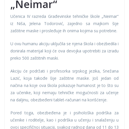
„Neimar“
Učenica IV razreda Građevinske tehničke škole „Neimar“
iz Niša, Jelena Todorović, zajedno sa majkom šije
zaštitne maske i prosleđuje ih onima kojima su potrebne.
U ovu humanu akciju uključila se njena škola i obezbedila i
donirala materijal koji će ova devojka upotrebiti za izradu
preko 500 zaštitnih maski.
Akciju će podržati i profesorka srpskog jezika, Snežana
Lazić, koja takođe šije zaštitne maske. Još jedan od
načina na koje ova škola pokazuje humanost je to što su
za učenike, koji nemaju tehničke mogućnosti za učenje
na daljinu, obezbeđeni tablet-računari na korišćenje.
Pored toga, obezbeđena je i psihološka podrška za
učenike i roditelje, kao i podrška u učenju i snalaženju u
ovoj specifičnoj situaciji, svakog radnog dana od 11 do 13