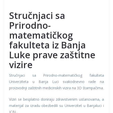
Stručnjaci sa
Prirodno-
matematičkog
fakulteta iz Banja
Luke prave zaštitne
vizire
Stručnjaci sa Prirodno-matematičkog fakulteta
Univerziteta u Banja Luci svakodnevno rade na
proizvodnji zaštitnih medicinskih vizira na 3D štampačima.
Viziri se besplatno doniraju zdravstvenim ustanovama, a
materijal za izradu obezbedili su Univerzitet u Banjaluci i
ICBL.