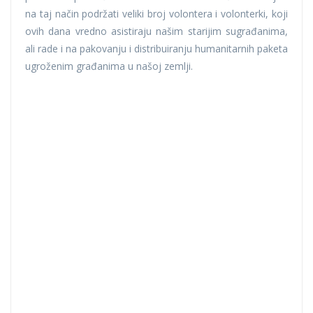
na taj način podržati veliki broj volontera i volonterki, koji
ovih dana vredno asistiraju našim starijim sugrađanima,
ali rade i na pakovanju i distribuiranju humanitarnih paketa
ugroženim građanima u našoj zemlji.