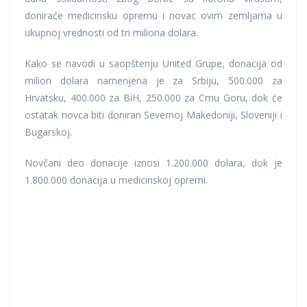
doniraće medicinsku opremu i novac ovim zemljama u
ukupnoj vrednosti od tri miliona dolara.
Kako se navodi u saopštenju United Grupe, donacija od
milion dolara namenjena je za Srbiju, 500.000 za
Hrvatsku, 400.000 za BiH, 250.000 za Crnu Goru, dok će
ostatak novca biti doniran Severnoj Makedoniji, Sloveniji i
Bugarskoj.
Novčani deo donacije iznosi 1.200.000 dolara, dok je
1.800.000 donacija u medicinskoj opremi.