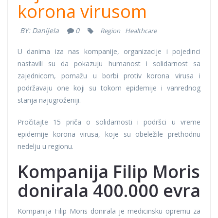
korona virusom
BY:
Danijela
0
Region
Healthcare
U danima iza nas kompanije, organizacije i pojedinci
nastavili su da pokazuju humanost i solidarnost sa
zajednicom, pomažu u borbi protiv korona virusa i
podržavaju one koji su tokom epidemije i vanrednog
stanja najugroženiji.
Pročitajte 15 priča o solidarnosti i podršci u vreme
epidemije korona virusa, koje su obeležile prethodnu
nedelju u regionu.
Kompanija Filip Moris
donirala 400.000 evra
Kompanija Filip Moris donirala je medicinsku opremu za