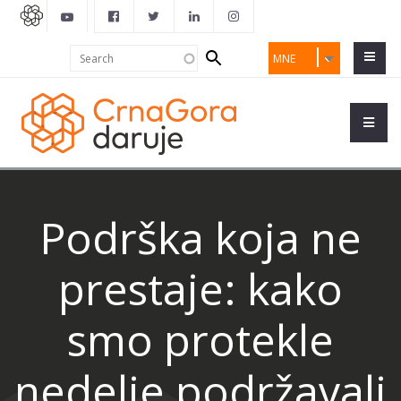
Search
Search
MNE
form
Podrška koja ne
prestaje: kako
smo protekle
nedelje podržavali