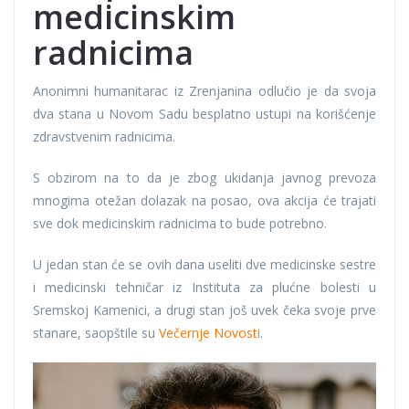
medicinskim
radnicima
Anonimni humanitarac iz Zrenjanina odlučio je da svoja
dva stana u Novom Sadu besplatno ustupi na korišćenje
zdravstvenim radnicima.
S obzirom na to da je zbog ukidanja javnog prevoza
mnogima otežan dolazak na posao, ova akcija će trajati
sve dok medicinskim radnicima to bude potrebno.
U jedan stan će se ovih dana useliti dve medicinske sestre
i medicinski tehničar iz Instituta za plućne bolesti u
Sremskoj Kamenici, a drugi stan još uvek čeka svoje prve
stanare, saopštile su
Večernje Novosti
.