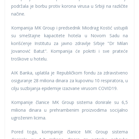
podržala je borbu protiv korona virusa u Srbiji na različite
načine.
Kompanija MK Group i predsednik Miodrag Kostić ustupili
su smeštajne kapacitete hotela u Novom Sadu na
korišćenje Institutu za javno zdravlje Srbije "Dr Milan
Jovanović Batut". Kompanija će pokriti i sve prateće
troškove u hotelu.
AIK Banka, uplatila je Republičkom fondu za zdravstveno
osiguranje 28 miliona dinara za kupovinu 10 respiratora, u
cilju suzbijanja epidemije izazvane virusom COVID19.
Kompanije članice MK Group sistema donirale su 6,5
miliona dinara u prehrambenim proizvodima socijalno
ugroženim licima.
Pored toga, kompanije članice MK Group sistema