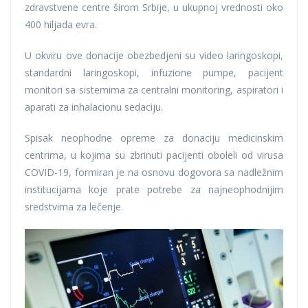
zdravstvene centre širom Srbije, u ukupnoj vrednosti oko
400 hiljada evra.
U okviru ove donacije obezbedjeni su video laringoskopi,
standardni laringoskopi, infuzione pumpe, pacijent
monitori sa sistemima za centralni monitoring, aspiratori i
aparati za inhalacionu sedaciju.
Spisak neophodne opreme za donaciju medicinskim
centrima, u kojima su zbrinuti pacijenti oboleli od virusa
COVID-19, formiran je na osnovu dogovora sa nadležnim
institucijama koje prate potrebe za najneophodnijim
sredstvima za lečenje.