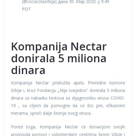
(@cocacolasrbija) дана 30. Мар 2020. у 9:49
PDT
Kompanija Nectar
donirala 5 miliona
dinara
Kompanija Nectar pridružila apelu Privredne komore
Srbije i, kroz Fondaciju „Nije svejedno“ donirala 5 miliona
dinara za nabavku testova za dijagnostiku virusa COVID-
19 , sa ciljem da pomogne da se što pre, efikasnim
merama, spreči dalje širenje ovog virusa.
Pored toga, Kompanija Nectar će donacijom svojih
proizvoda pomoći i volonterskim centrima širom Srbije i