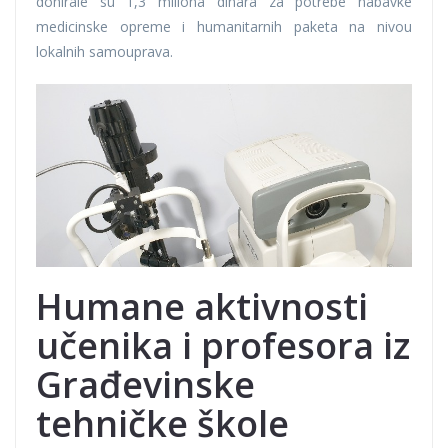
donirale su 1,3 miliona dinara za potrebe nabavke
medicinske opreme i humanitarnih paketa na nivou
lokalnih samouprava.
Humane aktivnosti
učenika i profesora iz
Građevinske
tehničke škole