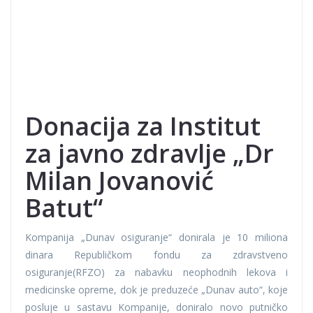
Donacija za Institut
za javno zdravlje „Dr
Milan Jovanović
Batut“
Kompanija „Dunav osiguranje“ donirala je 10 miliona
dinara Republičkom fondu za zdravstveno
osiguranje(RFZO) za nabavku neophodnih lekova i
medicinske opreme, dok je preduzeće „Dunav auto“, koje
posluje u sastavu Kompanije, doniralo novo putničko