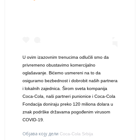
U ovim izazovnim trenucima odlučili smo da
privremeno obustavimo komercijalno
oglašavanje. Bićemo usmereni na to da
osiguramo bezbednost i dobrobit naših partnera
i lokalnih zajednica. Širom sveta kompanija
Coca-Cola, naši partneri punionice i Coca-Cola
Fondacija doniraju preko 120 miliona dolara u
znak podrške državama pogođenim virusom
COVID-19.
Објава коју дели
Coca-Cola Srbija