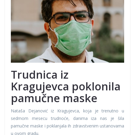
Trudnica iz
Kragujevca poklonila
pamučne maske
Nataša Dejanović iz Kragujevca, koja je trenutno u
sedmom mesecu trudnoće, danima iza nas je šila
pamučne maske i poklanjala ih zdravstvenim ustanovama
u ovom gradu.