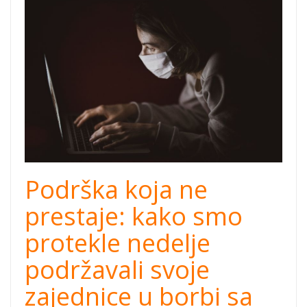
korona-virus-
davanja-
donacije.jpg
Podrška koja ne
prestaje: kako smo
protekle nedelje
podržavali svoje
zajednice u borbi sa