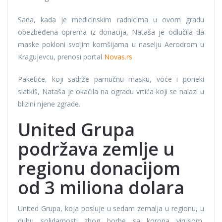
Sada, kada je medicinskim radnicima u ovom gradu
obezbeđena oprema iz donacija, Nataša je odlučila da
maske pokloni svojim komšijama u naselju Aerodrom u
Kragujevcu, prenosi portal
Novas.rs
.
Paketiće, koji sadrže pamučnu masku, voće i poneki
slatkiš, Nataša je okačila na ogradu vrtića koji se nalazi u
blizini njene zgrade.
United Grupa
podržava zemlje u
regionu donacijom
od 3 miliona dolara
United Grupa, koja posluje u sedam zemalja u regionu, u
duhu solidarnosti zbog borbe sa korona virusom,