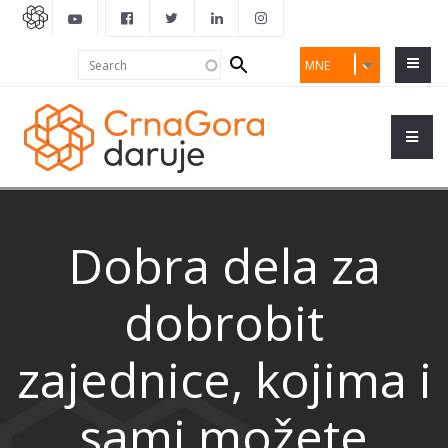
Search
Search
MNE
form
Dobra dela za
dobrobit
zajednice, kojima i
sami možete