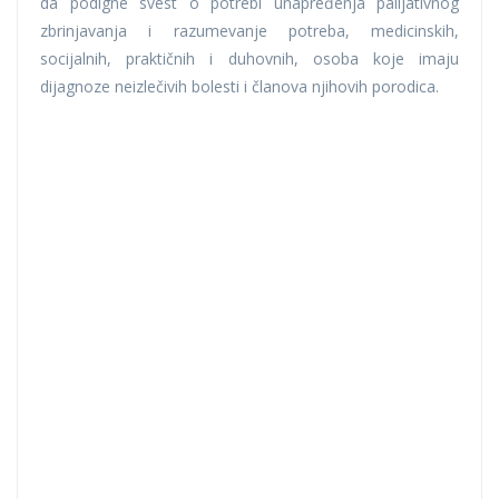
da podigne svest o potrebi unapređenja palijativnog
zbrinjavanja i razumevanje potreba, medicinskih,
socijalnih, praktičnih i duhovnih, osoba koje imaju
dijagnoze neizlečivih bolesti i članova njihovih porodica.