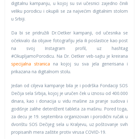
digitalnu kampanju, u kojoj su svi učesnici zajedno činili
veliku porodicu i okupili se za najvećim digitalnim stolom
u Srbiji.
Da bi se pridružili Dr.Oetker kampanji, od učesnika se
očekivalo da objave fotografiju jela ili poslastice kao post
na svoj Instagram profil, uz hashtag
#OkupljamoPorodicu. Na Dr. Oetker veb-sajtu je kreirana
specijalna stranica
na kojoj su sva jela generisana i
prikazana na digitalnom stolu.
Jedan od ciljeva kampanje bila je i podrška Fondaciji SOS
Dečija sela Srbija, kojoj je uručen ček u iznosu od 400.000
dinara, kao i donacija u vidu mašine za pranje sudova i
godišnje zalihe deterdžent tableta za mašinu. Pored toga,
za decu je 19. septembra organizovan i porodični ručak u
dvorištu SOS Dečijeg sela u Kraljevu, uz poštovanje svih
propisanih mera zaštite protiv virusa COVID-19.