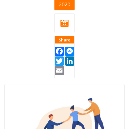
2020
Share
Facebook
Messenger
Twitter
LinkedIn
Email
zajednica-
podrska.jpg