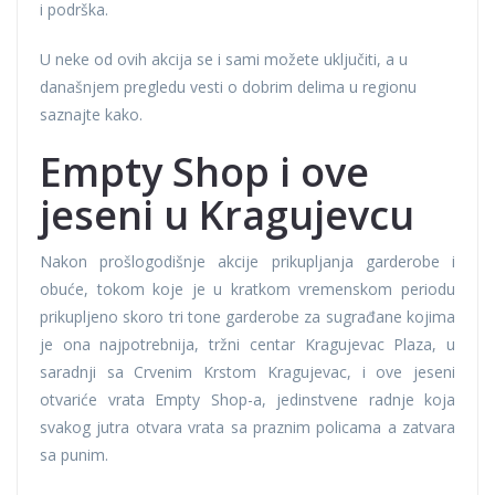
i podrška.
U neke od ovih akcija se i sami možete uključiti, a u
današnjem pregledu vesti o dobrim delima u regionu
saznajte kako.
Empty Shop i ove
jeseni u Kragujevcu
Nakon prošlogodišnje akcije prikupljanja garderobe i
obuće, tokom koje je u kratkom vremenskom periodu
prikupljeno skoro tri tone garderobe za sugrađane kojima
je ona najpotrebnija, tržni centar Kragujevac Plaza, u
saradnji sa Crvenim Krstom Kragujevac, i ove jeseni
otvariće vrata Empty Shop-a, jedinstvene radnje koja
svakog jutra otvara vrata sa praznim policama a zatvara
sa punim.