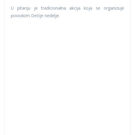
U pitanju je tradicionalna akcija koja se organizuje
povodom Dečije nedelje.