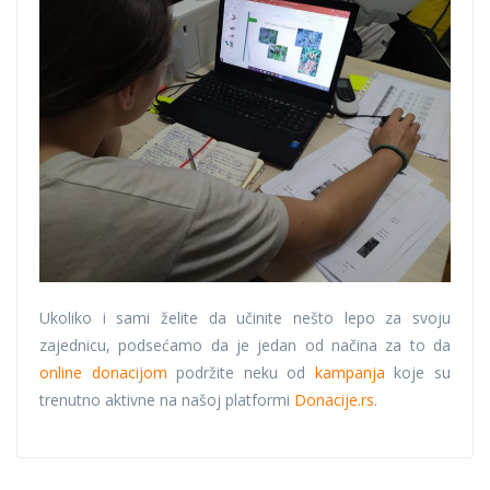
Ukoliko i sami želite da učinite nešto lepo za svoju
zajednicu, podsećamo da je jedan od načina za to da
online donacijom
podržite neku od
kampanja
koje su
trenutno aktivne na našoj platformi
Donacije.rs
.