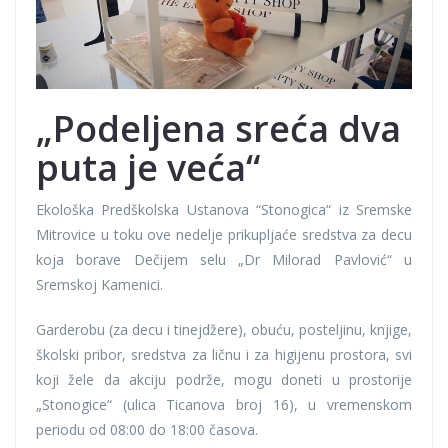
„Podeljena sreća dva
puta je veća“
Ekološka Predškolska Ustanova “Stonogica“ iz Sremske
Mitrovice u toku ove nedelje prikupljaće sredstva za decu
koja borave Dečijem selu „Dr Milorad Pavlović“ u
Sremskoj Kamenici.
Garderobu (za decu i tinejdžere), obuću, posteljinu, knjige,
školski pribor, sredstva za ličnu i za higijenu prostora, svi
koji žele da akciju podrže, mogu doneti u prostorije
„Stonogice“ (ulica Ticanova broj 16), u vremenskom
periodu od 08:00 do 18:00 časova.