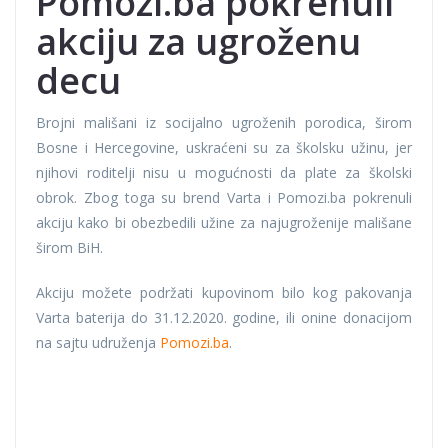
Pomozi.ba pokrenuli
akciju za ugroženu
decu
Brojni mališani iz socijalno ugroženih porodica, širom
Bosne i Hercegovine, uskraćeni su za školsku užinu, jer
njihovi roditelji nisu u mogućnosti da plate za školski
obrok. Zbog toga su brend Varta i Pomozi.ba pokrenuli
akciju kako bi obezbedili užine za najugroženije mališane
širom BiH.
Akciju možete podržati kupovinom bilo kog pakovanja
Varta baterija do 31.12.2020. godine, ili onine donacijom
na sajtu udruženja
Pomozi.ba
.