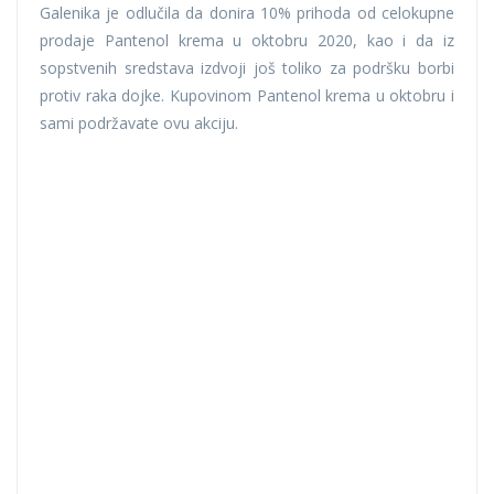
Galenika je odlučila da donira 10% prihoda od celokupne
prodaje Pantenol krema u oktobru 2020, kao i da iz
sopstvenih sredstava izdvoji još toliko za podršku borbi
protiv raka dojke. Kupovinom Pantenol krema u oktobru i
sami podržavate ovu akciju.