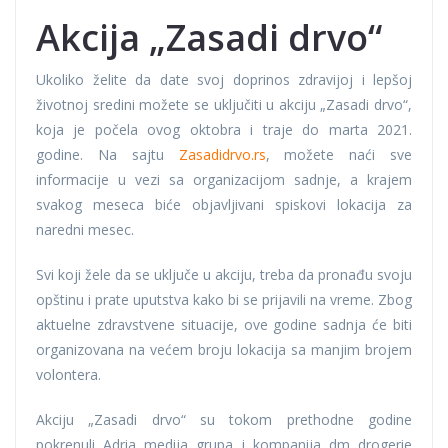
Akcija „Zasadi drvo“
Ukoliko želite da date svoj doprinos zdravijoj i lepšoj
životnoj sredini možete se uključiti u akciju „Zasadi drvo“,
koja je počela ovog oktobra i traje do marta 2021.
godine. Na sajtu
Zasadidrvo.rs
, možete naći sve
informacije u vezi sa organizacijom sadnje, a krajem
svakog meseca biće objavljivani spiskovi lokacija za
naredni mesec.
Svi koji žele da se uključe u akciju, treba da pronađu svoju
opštinu i prate uputstva kako bi se prijavili na vreme. Zbog
aktuelne zdravstvene situacije, ove godine sadnja će biti
organizovana na većem broju lokacija sa manjim brojem
volontera.
Akciju „Zasadi drvo“ su tokom prethodne godine
pokrenuli Adria medija grupa i kompanija dm drogerie