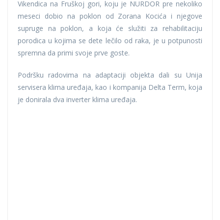
Vikendica na Fruškoj gori, koju je NURDOR pre nekoliko
meseci dobio na poklon od Zorana Kocića i njegove
supruge na poklon, a koja će služiti za rehabilitaciju
porodica u kojima se dete lečilo od raka, je u potpunosti
spremna da primi svoje prve goste.
Podršku radovima na adaptaciji objekta dali su Unija
servisera klima uređaja, kao i kompanija Delta Term, koja
je donirala dva inverter klima uređaja.