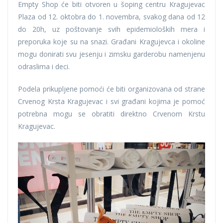
Empty Shop će biti otvoren u šoping centru Kragujevac
Plaza od 12. oktobra do 1. novembra, svakog dana od 12
do 20h, uz poštovanje svih epidemioloških mera i
preporuka koje su na snazi. Građani Kragujevca i okoline
mogu donirati svu jesenju i zimsku garderobu namenjenu
odraslima i deci.
Podela prikupljene pomoći će biti organizovana od strane
Crvenog Krsta Kragujevac i svi građani kojima je pomoć
potrebna mogu se obratiti direktno Crvenom Krstu
Kragujevac.