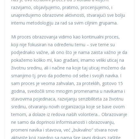
razvijamo, objavljujemo, pratimo, procenjujemo, i
unapređujemo obrazovne aktivnosti, stvarajući sve bolju
internu metodologiju za rad sa svim ciljnim grupama.
Mi proces obrazovanja vidimo kao kontinualni proces,
koji nije fokusiran na određenu temu – sve teme su
podjednako važne, ali ono što je nama zaista važno je da
pokažemo koliko mi, kao građani, imamo veliki uticaj na
životnu sredinu, ali i načine na koje taj uticaj možemo da
smanjimo tj. prvo da pođemo od sebe i svojih navika. I
sam proces je veoma zahvalan, za proteklih, gotovo 15
godina, svedočili smo mnogim promenama u navikama i
stavovima pojedinaca, razvijanju senzibiliteta za životnu
sredinu, otvaranju novih organizacija koje se bave ovom
temom, a dolaze iz redova naših volontera... Obrazovanje
ne samo da doprinosi informisanosti i obrazovanju,
promeni navika i stavova, već „bukvalno“ stvara nove
aktiviste koji zajedno sa nama šire javni diskurs zaštite