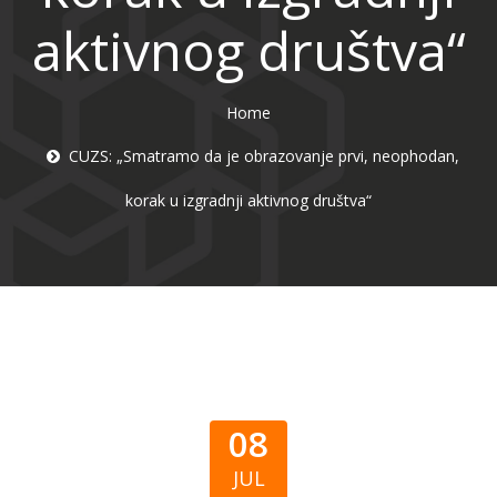
aktivnog društva“
Home
CUZS: „Smatramo da je obrazovanje prvi, neophodan,
korak u izgradnji aktivnog društva“
08
JUL