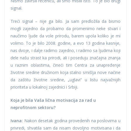
Nismo završili rečenicu, ali smo mislili isto. To je bio drugi
signal.
Treći signal – nije ga bilo. Ja sam predložila da bismo
mogli zajedno da probamo da promenimo neke stvari i
naučimo ljude da vole prirodu, barem upola koliko je mi
volimo. To je bilo 2008. godine, a evo 13 godina kasnije,
nas dvoje, i dalje radimo zajedno, i radimo sa ljudima koji
dele našu strast ka prirodi, ali i poseduju značajna znanja
u raznim oblastima, čineći tim Centra za unapređenje
životne sredine družinom koja stalno smišlja nove načine
da zaštitu životne sredine, „uglavi“ u listu najvažnijih
prioriteta u lokalnoj zajednici i Srbiji.
Koja je bila Vaša lična motivacija za rad u
neprofitnom sektoru?
Ivana:
Nakon desetak godina provedenih na poslovima u
privredi, shvatila sam da nisam dovoljno motivisana i da