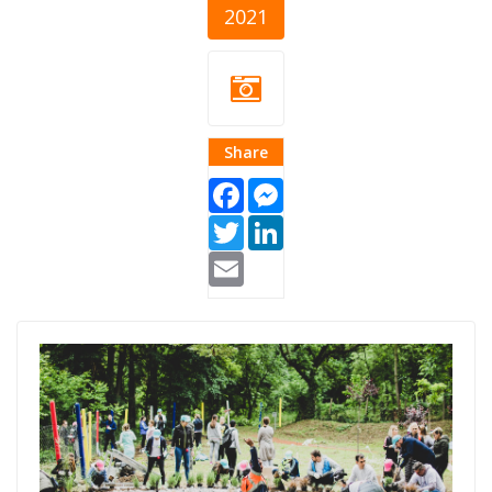
2021
Share
Facebook
Messenger
Twitter
LinkedIn
Email
CitizenDay-
CZUS-cover.png