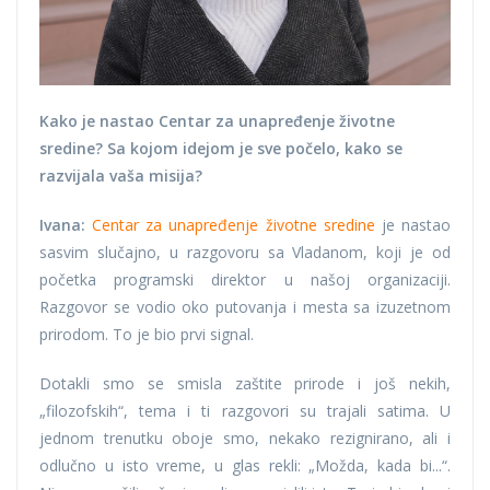
Kako je nastao Centar za unapređenje životne
sredine? Sa kojom idejom je sve počelo, kako se
razvijala vaša misija?
Ivana:
Centar za unapređenje životne sredine
je nastao
sasvim slučajno, u razgovoru sa Vladanom, koji je od
početka programski direktor u našoj organizaciji.
Razgovor se vodio oko putovanja i mesta sa izuzetnom
prirodom. To je bio prvi signal.
Dotakli smo se smisla zaštite prirode i još nekih,
„filozofskih“, tema i ti razgovori su trajali satima. U
jednom trenutku oboje smo, nekako rezignirano, ali i
odlučno u isto vreme, u glas rekli: „Možda, kada bi...“.