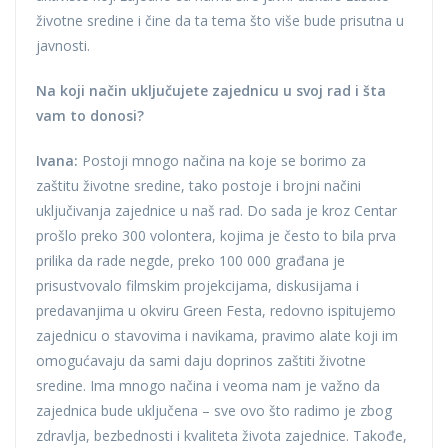
životne sredine i čine da ta tema što više bude prisutna u
javnosti.
Na koji način uključujete zajednicu u svoj rad i šta
vam to donosi?
Ivana:
Postoji mnogo načina na koje se borimo za
zaštitu životne sredine, tako postoje i brojni načini
uključivanja zajednice u naš rad. Do sada je kroz Centar
prošlo preko 300 volontera, kojima je često to bila prva
prilika da rade negde, preko 100 000 građana je
prisustvovalo filmskim projekcijama, diskusijama i
predavanjima u okviru Green Festa, redovno ispitujemo
zajednicu o stavovima i navikama, pravimo alate koji im
omogućavaju da sami daju doprinos zaštiti životne
sredine. Ima mnogo načina i veoma nam je važno da
zajednica bude uključena – sve ovo što radimo je zbog
zdravlja, bezbednosti i kvaliteta života zajednice. Takođe,