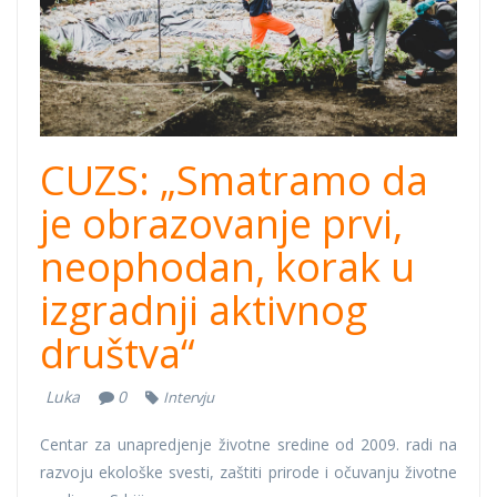
CUZS: „Smatramo da
je obrazovanje prvi,
neophodan, korak u
izgradnji aktivnog
društva“
Luka
0
Intervju
Centar za unapredjenje životne sredine od 2009. radi na
razvoju ekološke svesti, zaštiti prirode i očuvanju životne