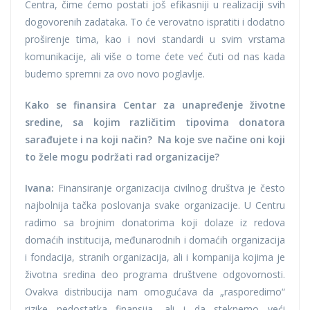
Centra, čime ćemo postati još efikasniji u realizaciji svih
dogovorenih zadataka. To će verovatno ispratiti i dodatno
proširenje tima, kao i novi standardi u svim vrstama
komunikacije, ali više o tome ćete već čuti od nas kada
budemo spremni za ovo novo poglavlje.
Kako se finansira Centar za unapređenje životne
sredine, sa kojim različitim tipovima donatora
sarađujete i na koji način? Na koje sve načine oni koji
to žele mogu podržati rad organizacije?
Ivana:
Finansiranje organizacija civilnog društva je često
najbolnija tačka poslovanja svake organizacije. U Centru
radimo sa brojnim donatorima koji dolaze iz redova
domaćih institucija, međunarodnih i domaćih organizacija
i fondacija, stranih organizacija, ali i kompanija kojima je
životna sredina deo programa društvene odgovornosti.
Ovakva distribucija nam omogućava da „rasporedimo“
rizike nedostatka finansija, ali i da steknemo veći