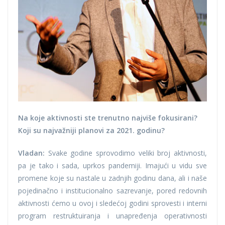
Na koje aktivnosti ste trenutno najviše fokusirani?
Koji su najvažniji planovi za 2021. godinu?
Vladan:
Svake godine sprovodimo veliki broj aktivnosti,
pa je tako i sada, uprkos pandemiji. Imajući u vidu sve
promene koje su nastale u zadnjih godinu dana, ali i naše
pojedinačno i institucionalno sazrevanje, pored redovnih
aktivnosti ćemo u ovoj i sledećoj godini sprovesti i interni
program restruktuiranja i unapređenja operativnosti