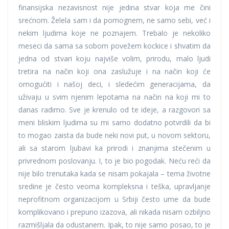
finansijska nezavisnost nije jedina stvar koja me čini
srećnom. Želela sam i da pomognem, ne samo sebi, već i
nekim ljudima koje ne poznajem. Trebalo je nekoliko
meseci da sama sa sobom povežem kockice i shvatim da
jedna od stvari koju najviše volim, prirodu, malo ljudi
tretira na način koji ona zaslužuje i na način koji će
omogućiti i našoj deci, i sledećim generacijama, da
uživaju u svim njenim lepotama na način na koji mi to
danas radimo. Sve je krenulo od te ideje, a razgovori sa
meni bliskim ljudima su mi samo dodatno potvrdili da bi
to mogao zaista da bude neki novi put, u novom sektoru,
ali sa starom ljubavi ka prirodi i znanjima stečenim u
privrednom poslovanju. I, to je bio pogodak. Neću reći da
nije bilo trenutaka kada se nisam pokajala – tema životne
sredine je često veoma kompleksna i teška, upravljanje
neprofitnom organizacijom u Srbiji često ume da bude
komplikovano i prepuno izazova, ali nikada nisam ozbiljno
razmišljala da odustanem. Ipak, to nije samo posao, to je