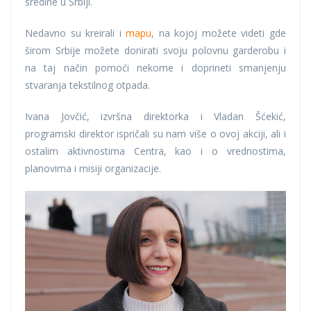
sredine u Srbiji.
Nedavno su kreirali i
mapu
, na kojoj možete videti gde
širom Srbije možete donirati svoju polovnu garderobu i
na taj način pomoći nekome i doprineti smanjenju
stvaranja tekstilnog otpada.
Ivana Jovčić, izvršna direktorka i Vladan Šćekić,
programski direktor ispričali su nam više o ovoj akciji, ali i
ostalim aktivnostima Centra, kao i o vrednostima,
planovima i misiji organizacije.