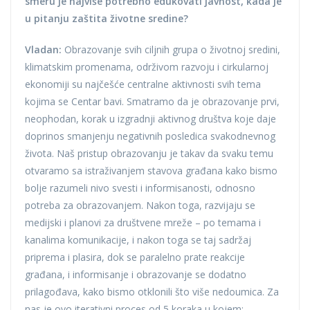
smeru je najviše potrebno edukovati javnost, kada je
u pitanju zaštita životne sredine?
Vladan:
Obrazovanje svih ciljnih grupa o životnoj sredini,
klimatskim promenama, održivom razvoju i cirkularnoj
ekonomiji su najčešće centralne aktivnosti svih tema
kojima se Centar bavi. Smatramo da je obrazovanje prvi,
neophodan, korak u izgradnji aktivnog društva koje daje
doprinos smanjenju negativnih posledica svakodnevnog
života. Naš pristup obrazovanju je takav da svaku temu
otvaramo sa istraživanjem stavova građana kako bismo
bolje razumeli nivo svesti i informisanosti, odnosno
potreba za obrazovanjem. Nakon toga, razvijaju se
medijski i planovi za društvene mreže – po temama i
kanalima komunikacije, i nakon toga se taj sadržaj
priprema i plasira, dok se paralelno prate reakcije
građana, i informisanje i obrazovanje se dodatno
prilagođava, kako bismo otklonili što više nedoumica. Za
nas je ovo iterativni proces od 5 koraka u kojem: