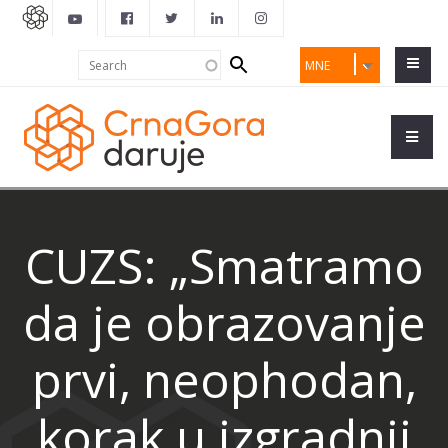
Search
Search
MNE
form
CUZS: „Smatramo
da je obrazovanje
prvi, neophodan,
korak u izgradnji