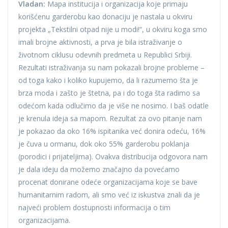
Vladan:
Mapa institucija i organizacija koje primaju
korišćenu garderobu kao donaciju je nastala u okviru
projekta „Tekstilni otpad nije u modi!“, u okviru koga smo
imali brojne aktivnosti, a prva je bila istraživanje o
životnom ciklusu odevnih predmeta u Republici Srbiji.
Rezultati istraživanja su nam pokazali brojne probleme –
od toga kako i koliko kupujemo, da li razumemo šta je
brza moda i zašto je štetna, pa i do toga šta radimo sa
odećom kada odlučimo da je više ne nosimo. I baš odatle
je krenula ideja sa mapom. Rezultat za ovo pitanje nam
je pokazao da oko 16% ispitanika već donira odeću, 16%
je čuva u ormanu, dok oko 55% garderobu poklanja
(porodici i prijateljima). Ovakva distribucija odgovora nam
je dala ideju da možemo značajno da povećamo
procenat donirane odeće organizacijama koje se bave
humanitarnim radom, ali smo već iz iskustva znali da je
najveći problem dostupnosti informacija o tim
organizacijama.