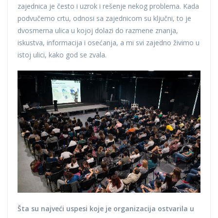
zajednica je često i uzrok i rešenje nekog problema. Kada
podvučemo crtu, odnosi sa zajednicom su ključni, to je
dvosmerna ulica u kojoj dolazi do razmene znanja,
iskustva, informacija i osećanja, a mi svi zajedno živimo u
istoj ulici, kako god se zvala.
Šta su najveći uspesi koje je organizacija ostvarila u