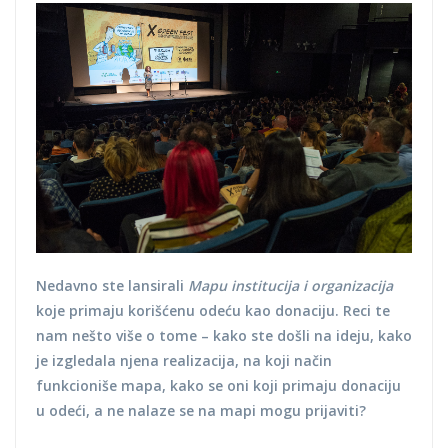
Nedavno ste lansirali
Mapu institucija i organizacija
koje primaju korišćenu odeću kao donaciju. Reci te
nam nešto više o tome – kako ste došli na ideju, kako
je izgledala njena realizacija, na koji način
funkcioniše mapa, kako se oni koji primaju donaciju
u odeći, a ne nalaze se na mapi mogu prijaviti?