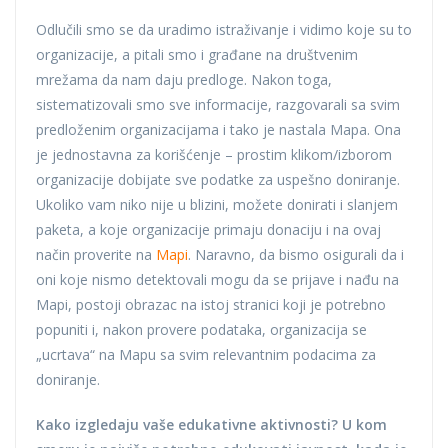
Odlučili smo se da uradimo istraživanje i vidimo koje su to
organizacije, a pitali smo i građane na društvenim
mrežama da nam daju predloge. Nakon toga,
sistematizovali smo sve informacije, razgovarali sa svim
predloženim organizacijama i tako je nastala Mapa. Ona
je jednostavna za korišćenje – prostim klikom/izborom
organizacije dobijate sve podatke za uspešno doniranje.
Ukoliko vam niko nije u blizini, možete donirati i slanjem
paketa, a koje organizacije primaju donaciju i na ovaj
način proverite na
Mapi
. Naravno, da bismo osigurali da i
oni koje nismo detektovali mogu da se prijave i nađu na
Mapi, postoji obrazac na istoj stranici koji je potrebno
popuniti i, nakon provere podataka, organizacija se
„ucrtava“ na Mapu sa svim relevantnim podacima za
doniranje.
Kako izgledaju vaše edukativne aktivnosti? U kom