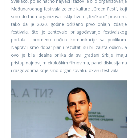
Svakako, pojedinačno najveći izazov je bilo organizovanje
Međunarodnog festivala zelene kulture „Green Fest“, koji
smo do tada organizovali isključivo u „fizičkom“ prostoru,
tako da je 2020. godine održano prvo onlajn izdanje
festivala, što je zahtevalo prilagođavanje festivalskog
portala i promenu načina komunikacije sa publikom.
Napravili smo dobar plan i rezultati su bili zaista odlični, a
ovo je bila idealna prilika da svi građani Srbije imaju
pristup najnovijim ekološkim filmovima, panel diskusijama
i razgovorima koje smo organizovali u okviru festivala.