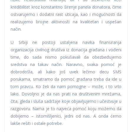
kredibilitet kroz konstantno širenje panela donatora, čime
ostvarujemo i dodatni rast uticaja, kao i mogućnosti da
realizujemo brojne aktivnosti na kvalitetan i uspešan
način.
U Srbiji ne postoji ustaljena navika finansiranja
organizacija civilnog društva iz donacija građana i vođeni
time, do sada nismo pokušavali da obezbeđujemo
sredstva na takav način. Naravno, svaka pomoć je
dobrodošla, ali kako još uvek lečimo decu SMS
porukama, smatramo da pomoć građana treba da ide u
tom pravcu. Ko želi da nam pomogne – može, i to vrlo
lako. Dovoljno je da nas prati na društvenim mrežama,
čita, gleda i sluša sadržaje koje objavljujemo i učestvuje u
razgovoru. Nama je to najveća pomoć koju možemo da
dobijemo – istomišljenici, jedni od nas. A onda ćemo
lakše rešiti i ostale potrebe.