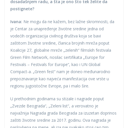
dosadašnjem radu, a šta je ono što tek želite da
postignete?
Ivana:
Ne mogu da ne kažem, bez lažne skromnosti, da
je Centar za unapređenje životne sredine jedna od
vodećih organizacija civilnog društva koja se bavi
zaštitom životne sredine, članica brojnih mreža poput
Koalicije 27, globalne mreže „zelenih“ filmskih festivala
Green Film Network, nosilac sertifikata „Europe for
Festivals – Festivals for Europe“, kao i UN Global
Compact-a. „Green fest“ nam je doneo međunarodno
prepoznavanje kao najveća manifestacija ove vrste u
regionu jugoistočne Evrope, pa i malo šire.
U prethodnim godinama su stizale i nagrade poput
„Zvezde Beograda“, „Zeleni list“, a verovatno je
najvažnija Nagrada grada Beograda za izuzetan doprinos
zaštiti životne sredine za 2017. godinu. Ova nagrada je
naslovljena na mene, ali iza nje svakako stoji ceo tim