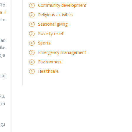
 To
Community development
a i
Religious activities
nim
Seasonal giving
Poverty relief
lan
Sports
ike
Emergency management
oja
Environment
Healthcare
noj
ku,
nih
ugu