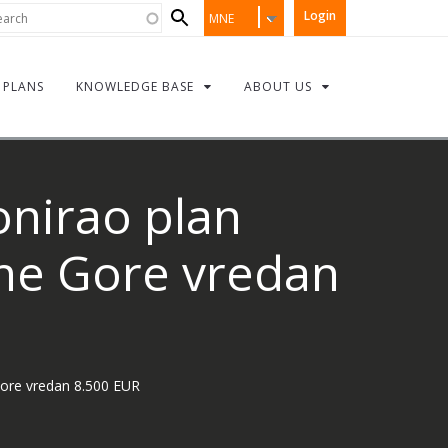
Search
rch
Login
MNE
form
PLANS
KNOWLEDGE BASE
ABOUT US
onirao plan
rne Gore vredan
 Gore vredan 8.500 EUR