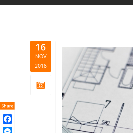
16
blueprint.
NOV
2018
Share
Facebook
Messenger