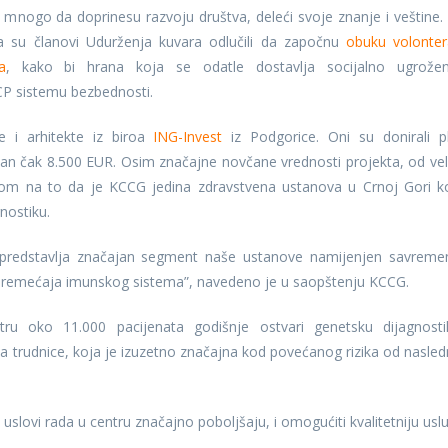
 mnogo da doprinesu razvoju društva, deleći svoje znanje i veštine.
 su članovi Udurženja kuvara odlučili da započnu
obuku volonter
a
, kako bi hrana koja se odatle dostavlja socijalno ugrože
CP sistemu bezbednosti.
e i arhitekte iz biroa
ING-Invest
iz Podgorice. Oni su donirali p
dan čak 8.500 EUR. Osim značajne novčane vrednosti projekta, od vel
irom na to da je KCCG jedina zdravstvena ustanova u Crnoj Gori k
nostiku.
 predstavlja značajan segment naše ustanove namijenjen savreme
poremećaja imunskog sistema”, navedeno je u saopštenju KCCG.
u oko 11.000 pacijenata godišnje ostvari genetsku dijagnosti
 za trudnice, koja je izuzetno značajna kod povećanog rizika od nasled
slovi rada u centru značajno poboljšaju, i omogućiti kvalitetniju usl