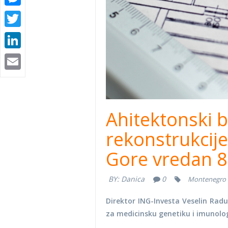
Twitter
LinkedIn
Email
Ahitektonski b
rekonstrukcij
Gore vredan 
BY:
Danica
0
Montenegro
Direktor ING-Investa Veselin Radu
za medicinsku genetiku i imunolog