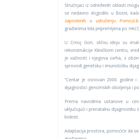
Stručnjaci iz određenih oblasti mogu
se nedavno dogodilo u Bosni, kada
zaposlenih u udruženju Pomozi.b
građanima bila pripremljena po HAC
U Crnoj Gori, sličnu ideju su imal
rekonstrukcije Kliničkom centru, vre
je važnosti i njegova svrha, s obz
sprovodi genetsku i imunološku dijag
“Centar je osnovan 2000. godine i
dijagnostici genomskih oboljenja i 
Prema navodima ustanove u centr
uključujući i prenatalnu dijagnostiku
bolesti.
Adaptacija prostora, pomoćiće da se u
građanima.