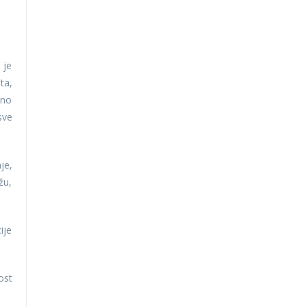
 je
ta,
ano
sve
je,
žu,
ije
ost