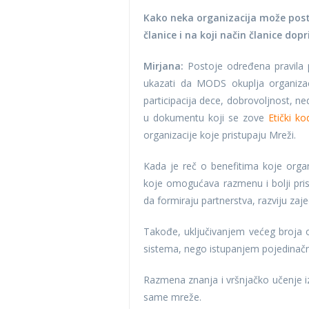
Kako neka organizacija može posta
članice i na koji način članice dop
Mirjana:
Postoje određena pravila pr
ukazati da MODS okuplja organizacij
participacija dece, dobrovoljnost, ne
u dokumentu koji se zove
Etički 
organizacije koje pristupaju Mreži.
Kada je reč o benefitima koje orga
koje omogućava razmenu i bolji pri
da formiraju partnerstva, razviju zaj
Takođe, uključivanjem većeg broja org
sistema, nego istupanjem pojedinačn
Razmena znanja i vršnjačko učenje i
same mreže.