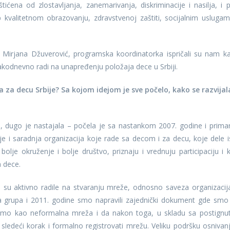
ćena od zlostavljanja, zanemarivanja, diskriminacije i nasilja, i 
 kvalitetnom obrazovanju, zdravstvenoj zaštiti, socijalnim uslugam
 Mirjana Džuverović, programska koordinatorka ispričali su nam k
akodnevno radi na unapređenju položaja dece u Srbiji.
 za decu Srbije? Sa kojom idejom je sve počelo, kako se razvijal
 dugo je nastajala – počela je sa nastankom 2007. godine i prima
je i saradnja organizacija koje rade sa decom i za decu, koje dele i
bolje okruženje i bolje društvo, priznaju i vrednuju participaciju i 
a dece.
je su aktivno radile na stvaranju mreže, odnosno saveza organizacij
na grupa i 2011. godine smo napravili zajednički dokument gde smo
dimo kao neformalna mreža i da nakon toga, u skladu sa postignu
a sledeći korak i formalno registrovati mrežu. Veliku podršku osnivanj