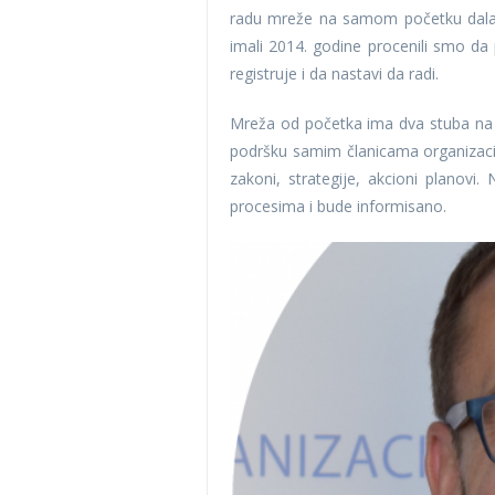
radu mreže na samom početku dala j
imali 2014. godine procenili smo da
registruje i da nastavi da radi.
Mreža od početka ima dva stuba na k
podršku samim članicama organizacij
zakoni, strategije, akcioni planovi.
procesima i bude informisano.