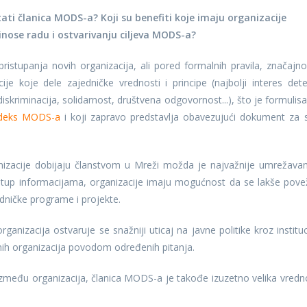
ti članica MODS-a? Koji su benefiti koje imaju organizacije
rinose radu i ostvarivanju ciljeva MODS-a?
istupanja novih organizacija, ali pored formalnih pravila, značajno
e koje dele zajedničke vrednosti i principe (najbolji interes dete
diskriminacija, solidarnost, društvena odgovornost...), što je formulis
kodeks MODS-a
i koji zapravo predstavlja obavezujući dokument za 
nizacije dobijaju članstvom u Mreži možda je najvažnije umrežavan
stup informacijama, organizacije imaju mogućnost da se lakše pove
edničke programe i projekte.
anizacija ostvaruje se snažniji uticaj na javne politike kroz instituc
ih organizacija povodom određenih pitanja.
zmeđu organizacija, članica MODS-a je takođe izuzetno velika vredn