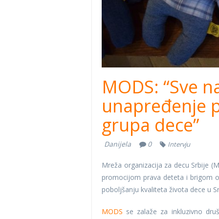
MODS: “Sve na
unapređenje p
grupa dece”
Danijela
0
Intervju
Mreža organizacija za decu Srbije (M
promocijom prava deteta i brigom o 
poboljšanju kvaliteta života dece u Srb
MODS
se zalaže za inkluzivno dru