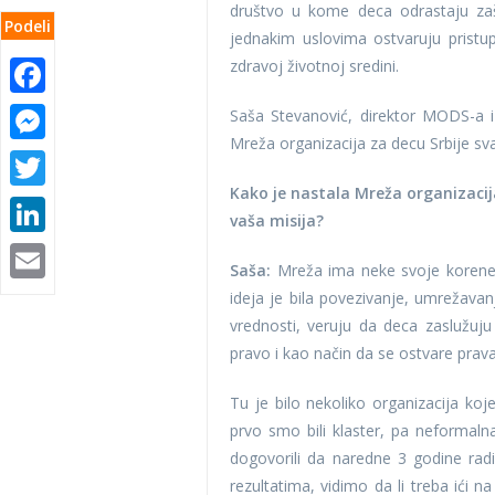
društvo u kome deca odrastaju zašti
Podeli
jednakim uslovima ostvaruju pristup
zdravoj životnoj sredini.
Facebook
Messenger
Saša Stevanović, direktor MODS-a i
Mreža organizacija za decu Srbije sv
Twitter
Kako je nastala Mreža organizacija
LinkedIn
vaša misija?
Email
Saša:
Mreža ima neke svoje korene,
ideja je bila povezivanje, umrežavan
vrednosti, veruju da deca zaslužuju 
pravo i kao način da se ostvare prav
Tu je bilo nekoliko organizacija ko
prvo smo bili klaster, pa neformal
dogovorili da naredne 3 godine ra
rezultatima, vidimo da li treba ići n