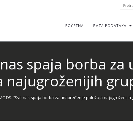
S
Pretraž
f
POČETNA
BAZA PODATAKA
nas spaja borba za
a najugroženijih gru
MODS: “Sve nas spaja borba za unapređenje položaja najugroženijih 