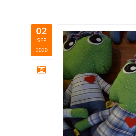
02
MODS-razl
SEP
2020