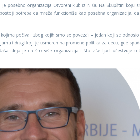
e posebno organizacija Otvoreni klub iz Niša. Na Skupštini koju 
 postoji potreba da mreža funkcioniše kao posebna organizacija, da
ojima počiva i zbog kojih smo se povezali – jedan koji se odnosio
ama i drugi koji je usmeren na promene politika za decu, gde spad
 Naša ideja je da što više organizacija i što više ljudi učestvuje u 