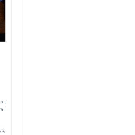
m i
a i
vo,