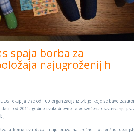
s spaja borba za
oložaja najugroženijih
ODS) okuplja više od 100 organizacija iz Srbije, koje se bave zaštito
deci i od 2011. godine svakodnevno je posvećena ostvarivanju prav
iji.
štvo u kome sva deca imaju pravo na srećno i bezbrižno detinjst