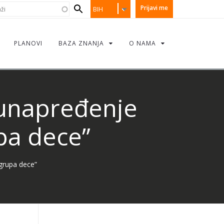
earch
i
Prijavi me
BIH
orm
PLANOVI
BAZA ZNANJA
O NAMA
 unapređenje
pa dece”
grupa dece”