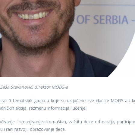
Saša Stevanović, direktor MODS-a
li 5 tematskih grupa u koje su uključene sve članice MODS-a i k
ničkih akcija, razmenu informacija i učenje.
čivanje i smanjivanje siromaštva, zaštitu dece od nasilja, participac
ju i rani razvoj i obrazovanje dece.