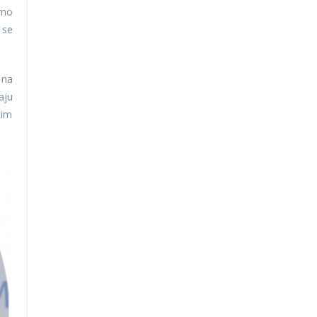
smo
 se
 na
aju
tim