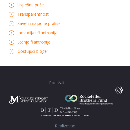
Uspešne priče
Transparentnost
Saveti i najbolje prakse
Inovacija i filantropija
Stanje filantropije
Gostujući bloger
Podržali
Realizovao