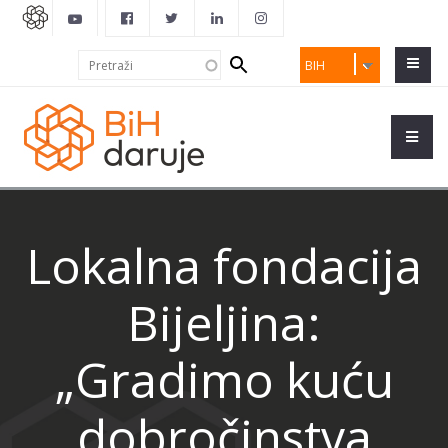
Search
Pretraži
BIH
form
Lokalna fondacija
Bijeljina:
„Gradimo kuću
dobročinstva