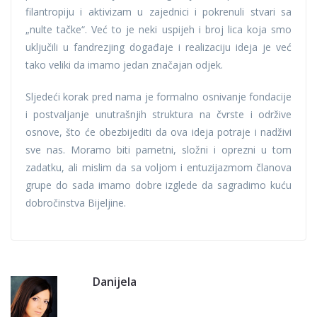
filantropiju i aktivizam u zajednici i pokrenuli stvari sa
„nulte tačke“. Već to je neki uspijeh i broj lica koja smo
uključili u fandrezjing događaje i realizaciju ideja je već
tako veliki da imamo jedan značajan odjek.
Sljedeći korak pred nama je formalno osnivanje fondacije
i postvaljanje unutrašnjih struktura na čvrste i održive
osnove, što će obezbijediti da ova ideja potraje i nadživi
sve nas. Moramo biti pametni, složni i oprezni u tom
zadatku, ali mislim da sa voljom i entuzijazmom članova
grupe do sada imamo dobre izglede da sagradimo kuću
dobročinstva Bijeljine.
Danijela