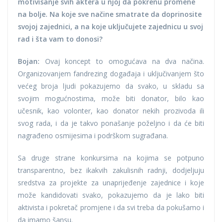
motivisanje svih aktera u njoj da pokrenu promene
na bolje. Na koje sve načine smatrate da doprinosite
svojoj zajednici, a na koje uključujete zajednicu u svoj
rad i šta vam to donosi?
Bojan:
Ovaj koncept to omogućava na dva načina.
Organizovanjem fandrezing događaja i uključivanjem što
većeg broja ljudi pokazujemo da svako, u skladu sa
svojim mogućnostima, može biti donator, bilo kao
učesnik, kao volonter, kao donator nekih prozivoda ili
svog rada, i da je takvo ponašanje poželjno i da će biti
nagrađeno osmijesima i podrškom sugrađana.
Sa druge strane konkursima na kojima se potpuno
transparentno, bez ikakvih zakulisnih radnji, dodjeljuju
sredstva za projekte za unaprijeđenje zajednice i koje
može kandidovati svako, pokazujemo da je lako biti
aktivista i pokretač promjene i da svi treba da pokušamo i
da imamo šansu.