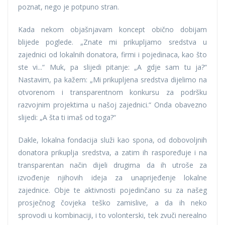
poznat, nego je potpuno stran.
Kada nekom objašnjavam koncept obično dobijam
blijede poglede. „Znate mi prikupljamo sredstva u
zajednici od lokalnih donatora, firmi i pojedinaca, kao što
ste vi...“ Muk, pa slijedi pitanje: „A gdje sam tu ja?“
Nastavim, pa kažem: „Mi prikupljena sredstva dijelimo na
otvorenom i transparentnom konkursu za podršku
razvojnim projektima u našoj zajednici.“ Onda obavezno
slijedi: „A šta ti imaš od toga?“
Dakle, lokalna fondacija služi kao spona, od dobovoljnih
donatora prikuplja sredstva, a zatim ih raspoređuje i na
transparentan način dijeli drugima da ih utroše za
izvođenje njihovih ideja za unaprijeđenje lokalne
zajednice. Obje te aktivnosti pojedinčano su za našeg
prosječnog čovjeka teško zamislive, a da ih neko
sprovodi u kombinaciji, i to volonterski, tek zvuči nerealno