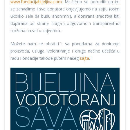
www.fondacijabijeljina.com
. Mi ćemo se potruditi da im
se zahvalimo i sve donatore objavljujemo na sajtu (osim
ukoliko žele da budu anonimni), a donirana sredstva biti
duplirana od strane Traga i odgovorno i transparentno
uložena nazad u zajednicu.
Možete nam se obratiti i sa ponudama za doniranje
proizvoda, usluga, volontiranje i druge načine učešća u
radu Fondacije takođe putem našeg
sajta
.