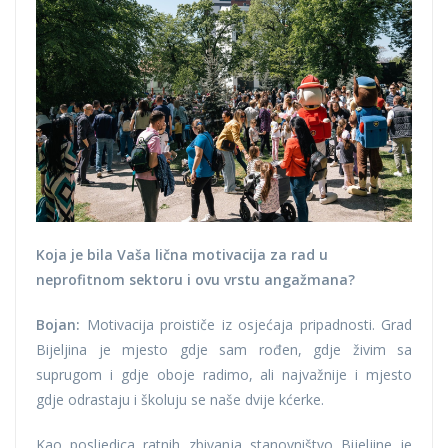
Koja je bila Vaša lična motivacija za rad u
neprofitnom sektoru i ovu vrstu angažmana?
Bojan:
Motivacija proističe iz osjećaja pripadnosti. Grad
Bijeljina je mjesto gdje sam rođen, gdje živim sa
suprugom i gdje oboje radimo, ali najvažnije i mjesto
gdje odrastaju i školuju se naše dvije kćerke.
Kao posljedica ratnih zbivanja stanovništvo Bijeljine je