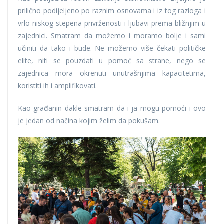
prilično podijeljeno po raznim osnovama i iz tog razloga i
vrlo niskog stepena privrženosti i ljubavi prema bližnjim u
zajednici. Smatram da možemo i moramo bolje i sami
učiniti da tako i bude. Ne možemo više čekati političke
elite, niti se pouzdati u pomoć sa strane, nego se
zajednica mora okrenuti unutrašnjima kapacitetima,
koristiti ih i amplifikovati.
Kao građanin dakle smatram da i ja mogu pomoći i ovo
je jedan od načina kojim želim da pokušam.