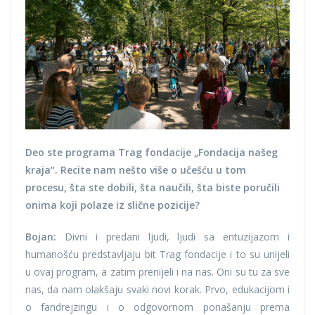
Deo ste programa Trag fondacije „Fondacija našeg
kraja“. Recite nam nešto više o učešću u tom
procesu, šta ste dobili, šta naučili, šta biste poručili
onima koji polaze iz slične pozicije?
Bojan:
Divni i predani ljudi, ljudi sa entuzijazom i
humanošću predstavljaju bit Trag fondacije i to su unijeli
u ovaj program, a zatim prenijeli i na nas. Oni su tu za sve
nas, da nam olakšaju svaki novi korak. Prvo, edukacijom i
o fandrejzingu i o odgovornom ponašanju prema