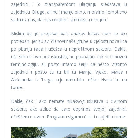
zajednici i o transparentom ulaganju sredstava u
zajednicu. Drugo, ali ne i manje bitno, moralno i emotivno
su tu uz nas, da nas ohrabre, stimulišu i usmjere.
Mislim da je projekat baš onakav kakav nam je bio
potreban, jer su svi članovi naše grupe u cjelosti nova lica
po pitanju rada i učešća u neprofitnom sektoru. Dakle,
ušli smo u ovo bez iskustva, ne poznajući čak ni osnovnu
terminologiju, ali pošto imamo želju da nešto vratimo
zajednici i pošto su tu bili tu Marija, Vjeko, Maida i
Aleksandar iz Traga, nije nam bilo teško. Hvala im na
tome.
Dakle, čak i ako nemate nikakvog iskustva u civilnom
sektoru, ako želite da date doprinos svojoj zajednici,
učešćem u ovom Programu sigurno ćete i uspjeti u tome.