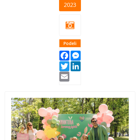
2023
Podeli
Facebook
Messenger
Twitter
LinkedIn
Email
LF Bijeljina
cover.png