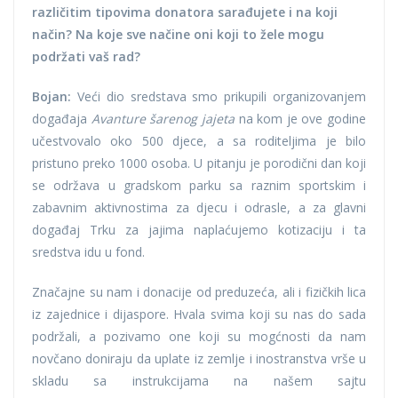
različitim tipovima donatora sarađujete i na koji
način? Na koje sve načine oni koji to žele mogu
podržati vaš rad?
Bojan:
Veći dio sredstava smo prikupili organizovanjem
događaja
Avanture šarenog jajeta
na kom je ove godine
učestvovalo oko 500 djece, a sa roditeljima je bilo
pristuno preko 1000 osoba. U pitanju je porodični dan koji
se održava u gradskom parku sa raznim sportskim i
zabavnim aktivnostima za djecu i odrasle, a za glavni
događaj Trku za jajima naplaćujemo kotizaciju i ta
sredstva idu u fond.
Značajne su nam i donacije od preduzeća, ali i fizičkih lica
iz zajednice i dijaspore. Hvala svima koji su nas do sada
podržali, a pozivamo one koji su mogćnosti da nam
novčano doniraju da uplate iz zemlje i inostranstva vrše u
skladu sa instrukcijama na našem sajtu