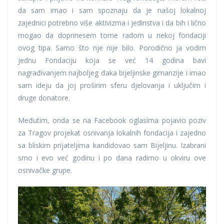
da sam imao i sam spoznaju da je našoj lokalnoj
zajednici potrebno više aktivizma i jedinstva i da bih i lično
mogao da doprinesem tome radom u nekoj fondaciji
ovog tipa. Samo što nje nije bilo. Porodično ja vodim
jednu Fondaciju koja se već 14 godina bavi
nagrađivanjem najboljeg đaka bijeljinske gimanzije i imao
sam ideju da joj proširim sferu djelovanja i uključim i
druge donatore.
Međutim, onda se na Facebook oglasima pojavio poziv
za Tragov projekat osnivanja lokalnih fondacija i zajedno
sa bliskim prijateljima kandidovao sam Bijeljinu. Izabrani
smo i evo već godinu i po dana radimo u okviru ove
osnivačke grupe.