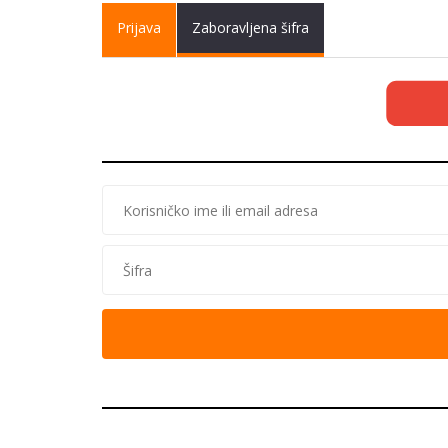
Primary tabs
Prijava
(active
Zaboravljena šifra
tab)