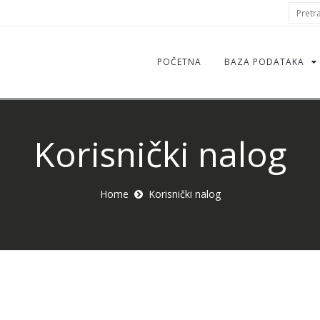
S
Pretraž
f
POČETNA
BAZA PODATAKA
Korisnički nalog
Home
Korisnički nalog