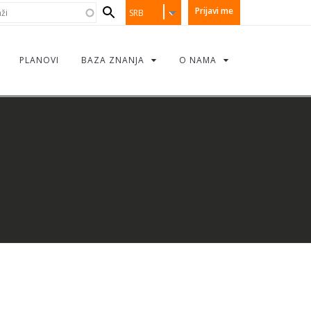
earch
i
Prijavi me
SRB
orm
PLANOVI
BAZA ZNANJA
O NAMA