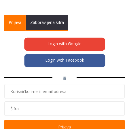
Primary tabs
Prijava
(active
Zaboravljena šifra
tab)
Login with Google
Login with Facebook
ili