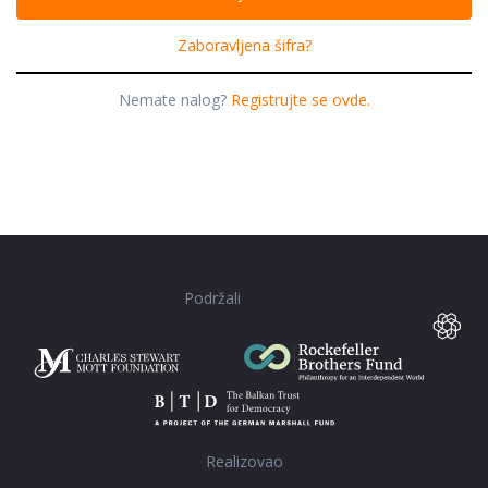
Zaboravljena šifra?
Nemate nalog?
Registrujte se ovde.
Podržali
Realizovao