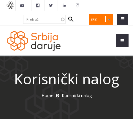
Search
Pretraži
SRB
form
Korisnički nalog
Home
Korisnički nalog