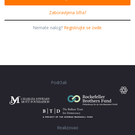
Zaboravljena šifra?
Nemate nalog?
Registrujte se ovde.
Podržali
Realizovao