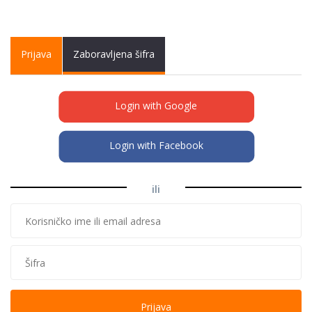
Primary tabs
Prijava
(active
Zaboravljena šifra
tab)
Login with Google
Login with Facebook
ili