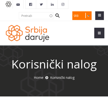
Search
Pretraži
SRB
form
Korisnički nalog
Home
Korisnički nalog