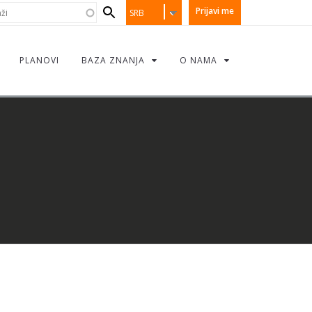
earch
i
Prijavi me
SRB
orm
PLANOVI
BAZA ZNANJA
O NAMA