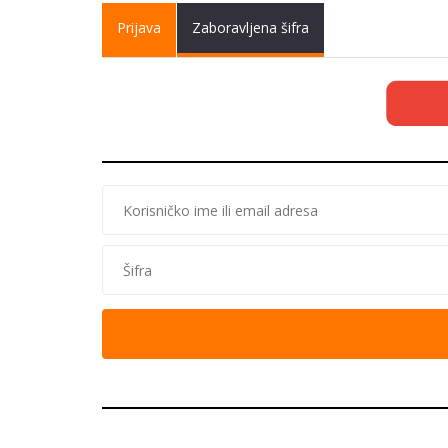
Primary tabs
Prijava
(active
Zaboravljena šifra
tab)