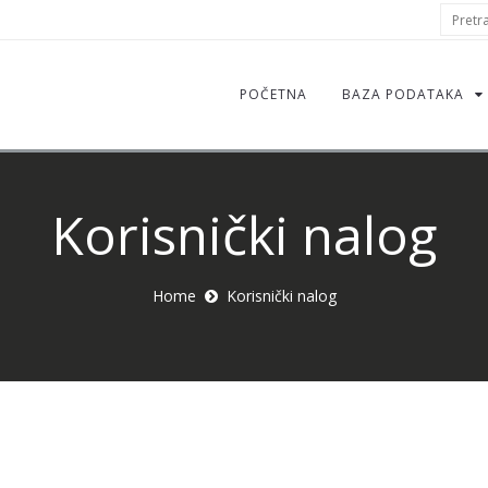
S
Pretraž
f
POČETNA
BAZA PODATAKA
Korisnički nalog
Home
Korisnički nalog