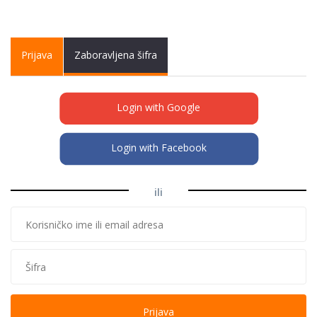
Primary tabs
Prijava
(active
Zaboravljena šifra
tab)
Login with Google
Login with Facebook
ili