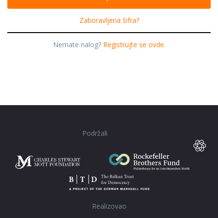
Zaboravljena šifra?
Nemate nalog?
Registrujte se ovde.
Podržali
Realizovao