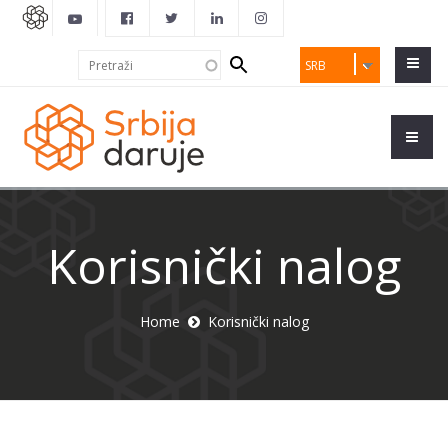
Search
Pretraži
SRB
form
Korisnički nalog
Home
Korisnički nalog