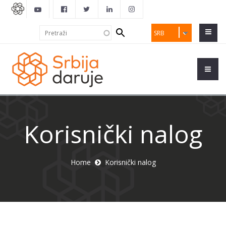
Search
Pretraži
SRB
form
Korisnički nalog
Home
Korisnički nalog