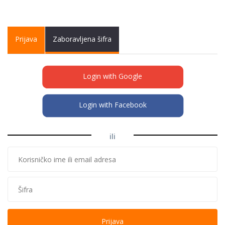
Primary tabs
Prijava
(active
Zaboravljena šifra
tab)
Login with Google
Login with Facebook
ili