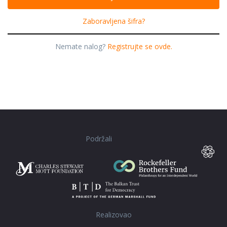
Zaboravljena šifra?
Nemate nalog?
Registrujte se ovde.
Podržali
Realizovao