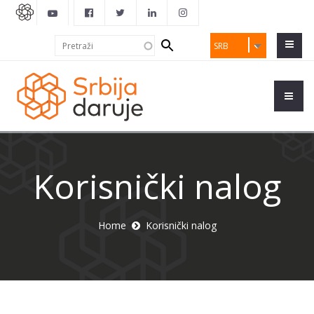
Search
Pretraži
SRB
form
Korisnički nalog
Home
Korisnički nalog