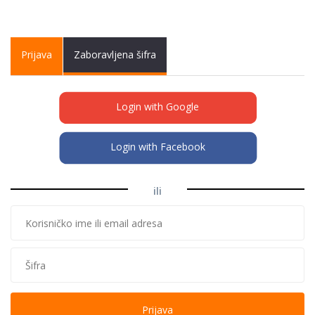
Primary tabs
Prijava
(active
Zaboravljena šifra
tab)
Login with Google
Login with Facebook
ili