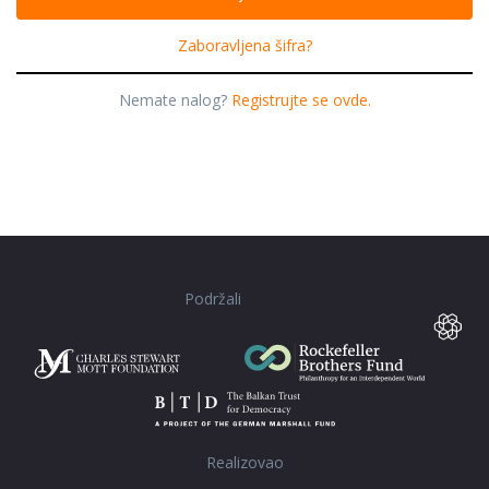
Zaboravljena šifra?
Nemate nalog?
Registrujte se ovde.
Podržali
Realizovao