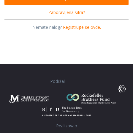
Zaboravljena šifra?
Nemate nalog?
Registrujte se ovde.
Podržali
Realizovao