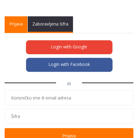
Primary tabs
Prijava
(active
Zaboravljena šifra
tab)
Login with Google
Login with Facebook
ili