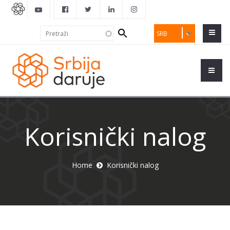
Search
Pretraži
SRB
form
Korisnički nalog
Home
Korisnički nalog