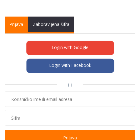
Primary tabs
Prijava
(active
Zaboravljena šifra
tab)
Login with Google
Login with Facebook
ili