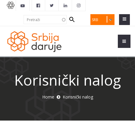
Search
Pretraži
SRB
form
Korisnički nalog
Home
Korisnički nalog