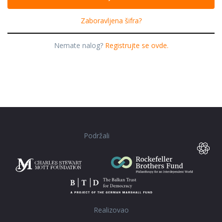
Zaboravljena šifra?
Nemate nalog?
Registrujte se ovde.
Podržali
Realizovao