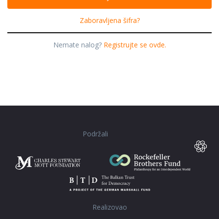
Zaboravljena šifra?
Nemate nalog?
Registrujte se ovde.
Podržali
Realizovao