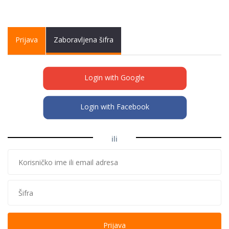
Primary tabs
Prijava
(active
Zaboravljena šifra
tab)
Login with Google
Login with Facebook
ili