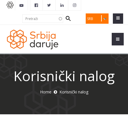
Search
Pretraži
SRB
form
Korisnički nalog
Home
Korisnički nalog