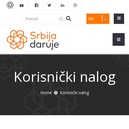
Search
Pretraži
SRB
form
Korisnički nalog
Home
Korisnički nalog