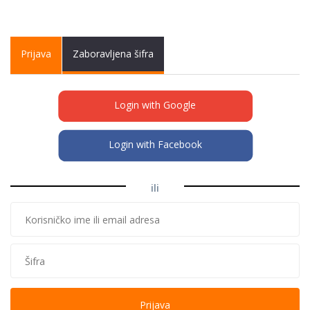
Primary tabs
Prijava
(active
Zaboravljena šifra
tab)
Login with Google
Login with Facebook
ili