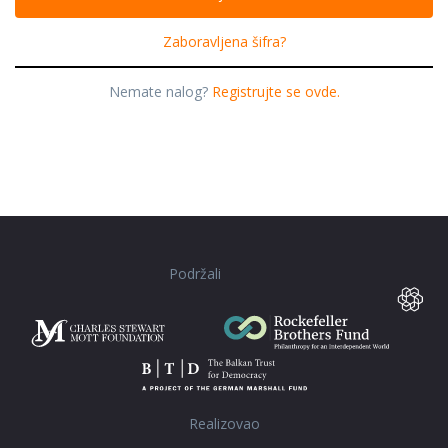
Zaboravljena šifra?
Nemate nalog?
Registrujte se ovde.
Podržali
Realizovao