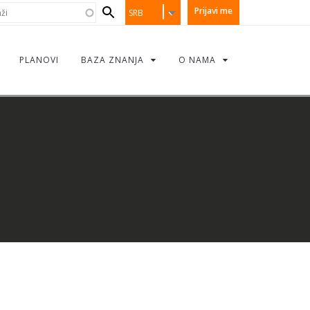
earch
i
Prijavi me
SRB
orm
PLANOVI
BAZA ZNANJA
O NAMA