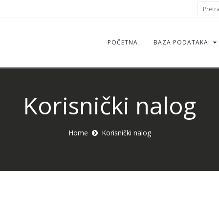
S
Pretraž
f
POČETNA
BAZA PODATAKA
Korisnički nalog
Home
Korisnički nalog