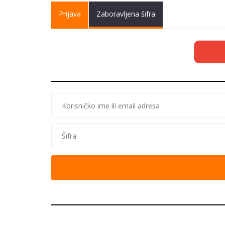
Primary tabs
Prijava
(active
Zaboravljena šifra
tab)