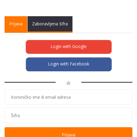
Primary tabs
Prijava
(active
Zaboravljena šifra
tab)
Login with Google
Login with Facebook
ili