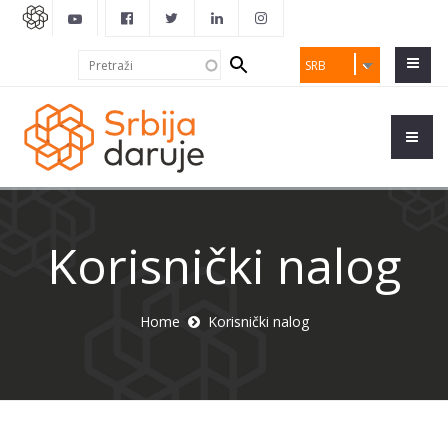
Search
Pretraži
SRB
form
Korisnički nalog
Home
Korisnički nalog