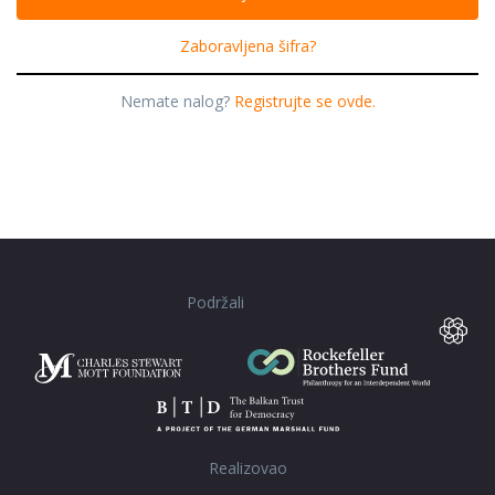
Zaboravljena šifra?
Nemate nalog?
Registrujte se ovde.
Podržali
Realizovao