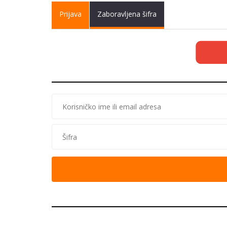
Primary tabs
Prijava
(active
Zaboravljena šifra
tab)