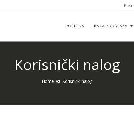
S
Pretraž
f
POČETNA
BAZA PODATAKA
Korisnički nalog
Home
Korisnički nalog