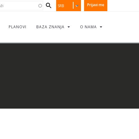
earch
i
Prijavi me
SRB
orm
PLANOVI
BAZA ZNANJA
O NAMA