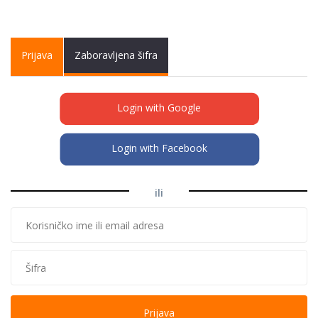
Primary tabs
Prijava
(active
Zaboravljena šifra
tab)
Login with Google
Login with Facebook
ili