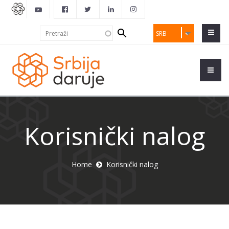
Search
Pretraži
SRB
form
Korisnički nalog
Home
Korisnički nalog