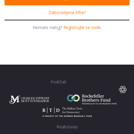
Zaboravljena šifra?
Nemate nalog?
Registrujte se ovde.
Podržali
Realizovao