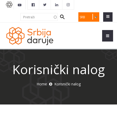
Search
Pretraži
SRB
form
Korisnički nalog
Home
Korisnički nalog