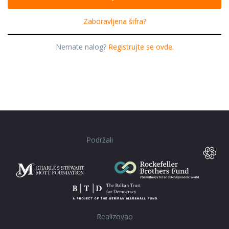
Zaboravljena šifra?
Nemate nalog?
Registrujte se ovde.
Podržali
Realizovao