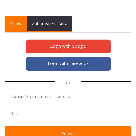
Primary tabs
Prijava
(active
Zaboravljena šifra
tab)
Login with Google
Login with Facebook
ili