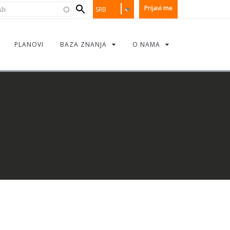
earch
i
Prijavi me
SRB
orm
PLANOVI
BAZA ZNANJA
O NAMA