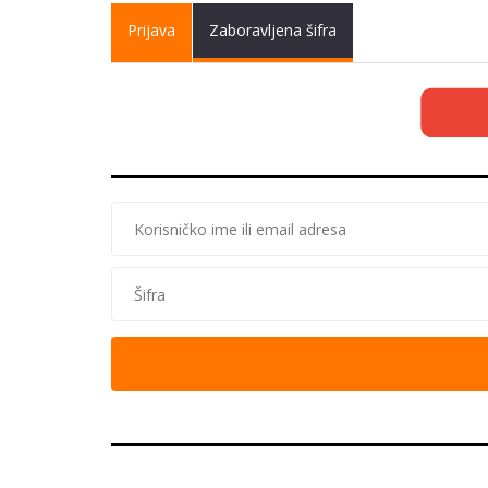
Primary tabs
Prijava
(active
Zaboravljena šifra
tab)