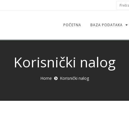
S
Pretraž
f
POČETNA
BAZA PODATAKA
Korisnički nalog
Home
Korisnički nalog