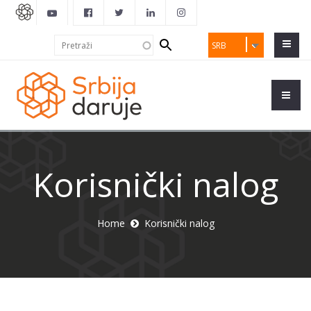
Search
Pretraži
SRB
form
Korisnički nalog
Home
Korisnički nalog