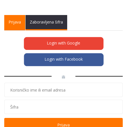
Primary tabs
Prijava
(active
Zaboravljena šifra
tab)
Login with Google
Login with Facebook
ili