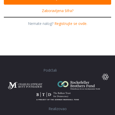
Zaboravljena šifra?
Nemate nalog?
Registrujte se ovde.
Podržali
Realizovao