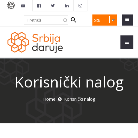
Search
Pretraži
SRB
form
Korisnički nalog
Home
Korisnički nalog