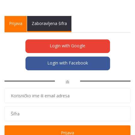
Primary tabs
Prijava
(active
Zaboravljena šifra
tab)
Login with Google
Login with Facebook
ili