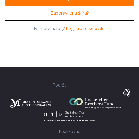
Zaboravljena šifra?
Nemate nalog?
Registrujte se ovde.
Podržali
Realizovao