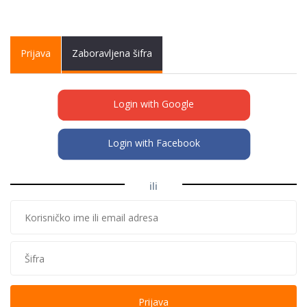
Primary tabs
Prijava
(active
Zaboravljena šifra
tab)
Login with Google
Login with Facebook
ili