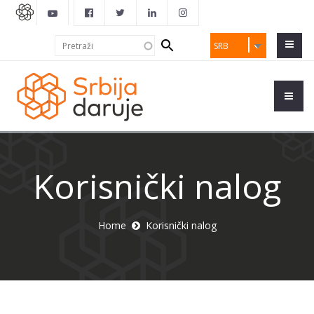
Search
Pretraži
SRB
form
Korisnički nalog
Home
Korisnički nalog