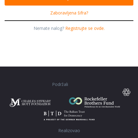
Zaboravljena šifra?
Nemate nalog?
Registrujte se ovde.
Podržali
Realizovao