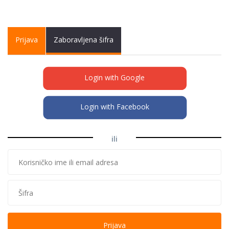
Primary tabs
Prijava
(active
Zaboravljena šifra
tab)
Login with Google
Login with Facebook
ili