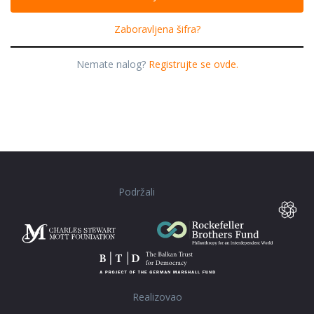
Zaboravljena šifra?
Nemate nalog?
Registrujte se ovde.
Podržali
Realizovao