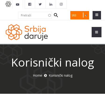
Search
Pretraži
SRB
form
Korisnički nalog
Home
Korisnički nalog